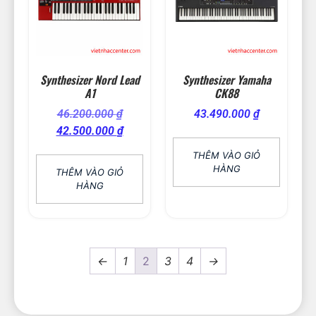
Synthesizer Nord Lead
Synthesizer Yamaha
A1
CK88
46.200.000
₫
43.490.000
₫
42.500.000
₫
THÊM VÀO GIỎ
HÀNG
THÊM VÀO GIỎ
HÀNG
←
1
2
3
4
→