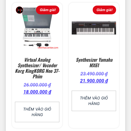
Giảm giá!
Giảm giá!
Virtual Analog
Synthesizer Yamaha
Synthesizer/ Vocoder
MX61
Korg KingKORG Neo 37-
23.490.000
₫
Phím
21.900.000
₫
26.000.000
₫
18.000.000
₫
THÊM VÀO GIỎ
HÀNG
THÊM VÀO GIỎ
HÀNG