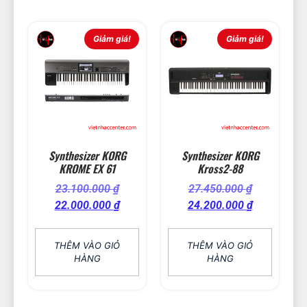
Giảm giá!
Giảm giá!
Synthesizer KORG
Synthesizer KORG
KROME EX 61
Kross2-88
23.100.000
₫
27.450.000
₫
22.000.000
₫
24.200.000
₫
THÊM VÀO GIỎ
THÊM VÀO GIỎ
HÀNG
HÀNG