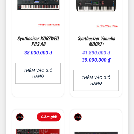
Synthesizer KURZWEIL
Synthesizer Yamaha
PC3 A8
MODX7+
38.000.000
₫
41.890.000
₫
39.000.000
₫
THÊM VÀO GIỎ
HÀNG
THÊM VÀO GIỎ
HÀNG
Giảm giá!