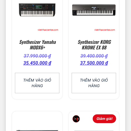
Synthesizer Yamaha
Synthesizer KORG
MODX6+
KROME EX 88
37.990.000
₫
39.400.000
₫
35.450.000
₫
37.500.000
₫
THÊM VÀO GIỎ
THÊM VÀO GIỎ
HÀNG
HÀNG
Giảm giá!