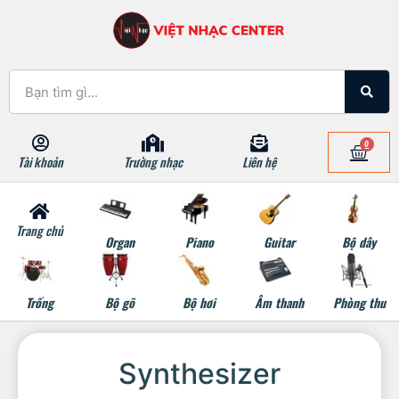
0
Tài khoản
Trường nhạc
Liên hệ
Trang chủ
Organ
Piano
Guitar
Bộ dây
Trống
Bộ gõ
Bộ hơi
Âm thanh
Phòng thu
Synthesizer