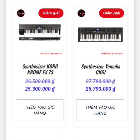
Giảm giá!
Giảm giá!
Synthesizer KORG
Synthesizer Yamaha
KROME EX 73
CK61
26.500.000
₫
27.790.000
₫
25.300.000
₫
25.790.000
₫
THÊM VÀO GIỎ
THÊM VÀO GIỎ
HÀNG
HÀNG