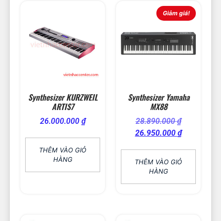
Giảm giá!
Synthesizer KURZWEIL
Synthesizer Yamaha
ARTIS7
MX88
26.000.000
₫
28.890.000
₫
26.950.000
₫
THÊM VÀO GIỎ
HÀNG
THÊM VÀO GIỎ
HÀNG