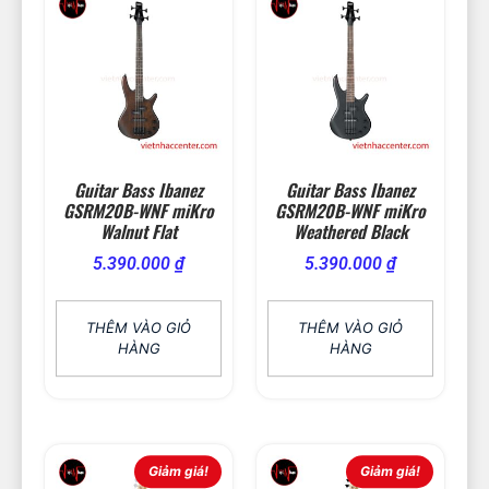
Guitar Bass Ibanez
Guitar Bass Ibanez
GSRM20B-WNF miKro
GSRM20B-WNF miKro
Walnut Flat
Weathered Black
5.390.000
₫
5.390.000
₫
THÊM VÀO GIỎ
THÊM VÀO GIỎ
HÀNG
HÀNG
Giảm giá!
Giảm giá!