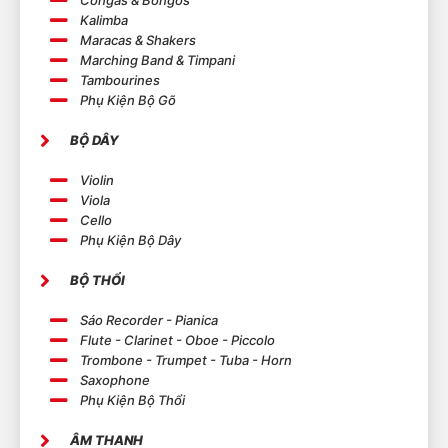
Congas & Bongos
Gibson EB Series.
Kalimba
Đặc Điểm: Kiểu dáng nổi bật, âm thanh đặc
Maracas & Shakers
trưng, được ưa chuộng trong rock và metal.
Marching Band & Timpani
Tambourines
Những thương hiệu này đều mang lại cho người
Phụ Kiện Bộ Gõ
chơi sự đa dạng về chất lượng âm thanh và kiểu
dáng, đồng thời đáp ứng nhu cầu của cả người
BỘ DÂY
mới tập và người chơi chuyên nghiệp trong thế
giới đầy màu sắc của guitar bass.
Violin
Viola
Cello
Phụ Kiện Bộ Dây
BỘ THỔI
Sáo Recorder - Pianica
Flute - Clarinet - Oboe - Piccolo
Trombone - Trumpet - Tuba - Horn
Saxophone
Phụ Kiện Bộ Thổi
ÂM THANH