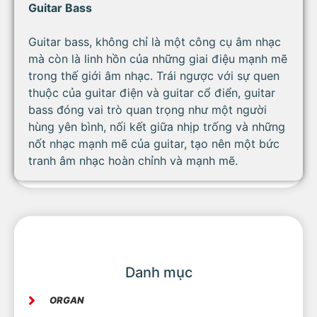
Guitar Bass
Guitar bass, không chỉ là một công cụ âm nhạc
mà còn là linh hồn của những giai điệu mạnh mẽ
trong thế giới âm nhạc. Trái ngược với sự quen
thuộc của guitar điện và guitar cổ điển, guitar
bass đóng vai trò quan trọng như một người
hùng yên bình, nối kết giữa nhịp trống và những
nốt nhạc mạnh mẽ của guitar, tạo nên một bức
tranh âm nhạc hoàn chỉnh và mạnh mẽ.
Đặc Điểm và Cấu Tạo của Guitar Bass
Guitar bass, xuất phát từ contrabass guitar, đã
phát triển qua nhiều giai đoạn để trở thành một
nhạc cụ độc đáo và quan trọng trong các dự án
âm nhạc. Cấu tạo cơ bản của nó bao gồm:
Danh mục
Thân Đàn:
Thùng đàn của guitar bass có thể là
loại rỗng hoặc không rỗng, tùy thuộc vào mô
ORGAN
hình. Thân đàn thường được thiết kế chắc chắn