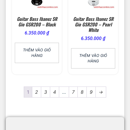
Guitar Bass Ibanez SR
Guitar Bass Ibanez SR
Gio GSR200 – Black
Gio GSR200 – Pearl
White
6.350.000
₫
6.350.000
₫
THÊM VÀO GIỎ
HÀNG
THÊM VÀO GIỎ
HÀNG
1
2
3
4
…
7
8
9
→