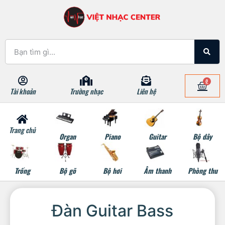
0
Tài khoản
Trường nhạc
Liên hệ
Trang chủ
Organ
Piano
Guitar
Bộ dây
Trống
Bộ gõ
Bộ hơi
Âm thanh
Phòng thu
Đàn Guitar Bass