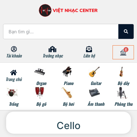
0
Tài khoản
Trường nhạc
Liên hệ
Trang chủ
Organ
Piano
Guitar
Bộ dây
Trống
Bộ gõ
Bộ hơi
Âm thanh
Phòng thu
Cello