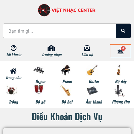
0
Tài khoản
Trường nhạc
Liên hệ
Trang chủ
Organ
Piano
Guitar
Bộ dây
Trống
Bộ gõ
Bộ hơi
Âm thanh
Phòng thu
Điều Khoản Dịch Vụ