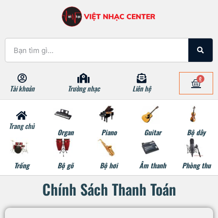
0
Tài khoản
Trường nhạc
Liên hệ
Trang chủ
Organ
Piano
Guitar
Bộ dây
Trống
Bộ gõ
Bộ hơi
Âm thanh
Phòng thu
Chính Sách Thanh Toán