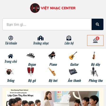
0
Tài khoản
Trường nhạc
Liên hệ
Trang chủ
Organ
Piano
Guitar
Bộ dây
Trống
Bộ gõ
Bộ hơi
Âm thanh
Phòng thu