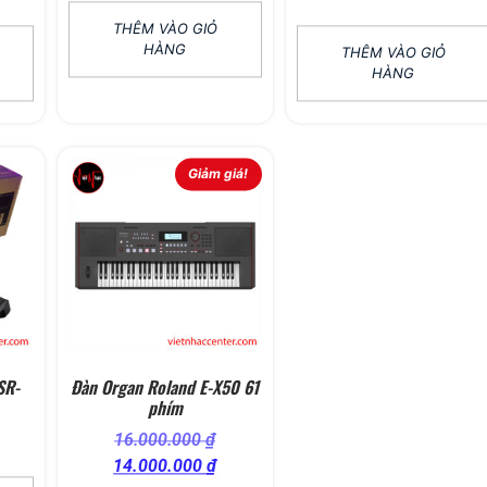
5 sao
THÊM VÀO GIỎ
HÀNG
THÊM VÀO GIỎ
HÀNG
Giảm giá!
SR-
Đàn Organ Roland E-X50 61
phím
16.000.000
₫
14.000.000
₫