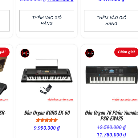
THÊM VÀO GIỎ
THÊM VÀO GIỎ
HÀNG
HÀNG
iá!
Giảm giá!
SR-
Đàn Organ KORG EK-50
Đàn Organ 76 Phím Yamah
PSR-EW425
Được xếp
12.590.000
₫
9.990.000
₫
hạng
11.780.000
₫
5.00