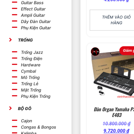
Guitar Bass
Effect Guitar
Ampli Guitar
THÊM VÀO GIỎ
Dây Đàn Guitar
HÀNG
Phụ Kiện Guitar
TRỐNG
Giảm g
Trống Jazz
Trống Điện
Hardware
Cymbal
Mõ Trống
Trống Lẻ
Mặt Trống
Phụ Kiện Trống
Đàn Organ Yamaha P
BỘ GÕ
E483
Cajon
10.800.000
₫
Congas & Bongos
9.720.000
₫
Kalimba