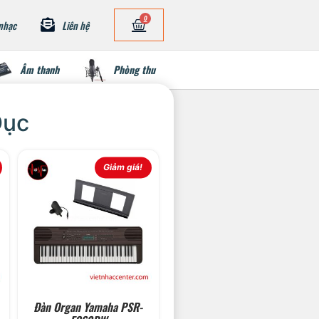
0
nhạc
Liên hệ
Âm thanh
Phòng thu
Dục
Giảm giá!
Đàn Organ Yamaha PSR-