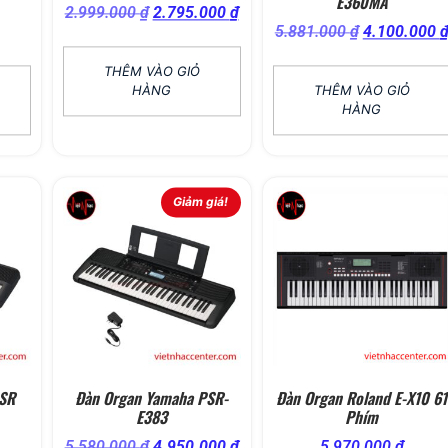
E360MA
2.999.000
₫
2.795.000
₫
5.881.000
₫
4.100.000
THÊM VÀO GIỎ
HÀNG
THÊM VÀO GIỎ
HÀNG
Giảm giá!
PSR
Đàn Organ Yamaha PSR-
Đàn Organ Roland E-X10 61
E383
Phím
5.580.000
₫
4.950.000
₫
5.970.000
₫