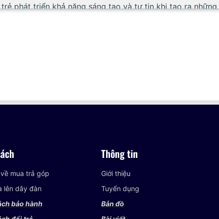
trẻ phát triển khả năng sáng tạo và tự tin khi tạo ra nhữn
R-F52 có thiết kế hiện đại, tích hợp nhiều âm sắc và chứ
ự động.
trẻ phát triển khả năng sáng tạo và tự tin khi tạo ra nhữn
 trên không chỉ mang lại niềm vui và sự sáng tạo cho các 
 còn nhỏ. Hãy chọn cho bé một chiếc đàn phù hợp với nhu 
i dưỡng đam mê âm nhạc từ giai đoạn đầu của cuộc đời.
sách
Thông tin
 về mua trả góp
Giới thiệu
và lên dây đàn
Tuyển dụng
ách bảo hành
Bản đồ
ch đổi trả
Bài viết