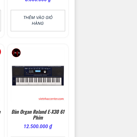
THÊM VÀO GIỎ
HÀNG
a
Đàn Organ Roland E-X30 61
Phím
12.500.000
₫