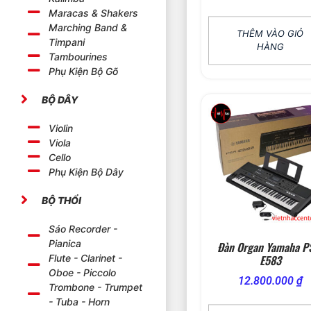
Maracas & Shakers
Marching Band &
THÊM VÀO GIỎ
Timpani
HÀNG
Tambourines
Phụ Kiện Bộ Gõ
BỘ DÂY
Violin
Viola
Cello
Phụ Kiện Bộ Dây
BỘ THỔI
Sáo Recorder -
Pianica
Đàn Organ Yamaha P
Flute - Clarinet -
E583
Oboe - Piccolo
12.800.000
₫
Trombone - Trumpet
- Tuba - Horn