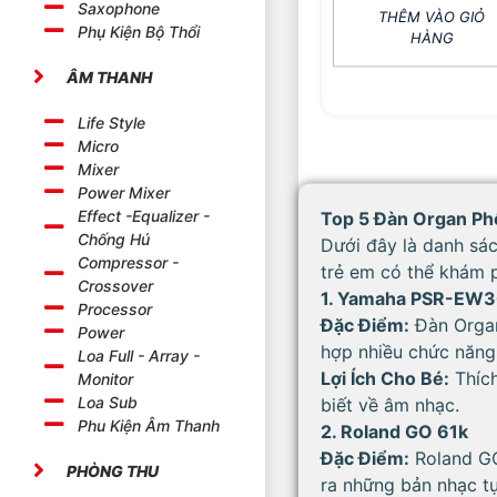
Saxophone
THÊM VÀO GIỎ
Phụ Kiện Bộ Thổi
HÀNG
ÂM THANH
Life Style
Micro
Mixer
Power Mixer
Effect -Equalizer -
Top 5 Đàn Organ Ph
Chống Hú
Dưới đây là danh sá
Compressor -
trẻ em có thể khám 
Crossover
1. Yamaha PSR-EW
Processor
Đặc Điểm:
Đàn Organ
Power
hợp nhiều chức năng
Loa Full - Array -
Lợi Ích Cho Bé:
Thích
Monitor
Loa Sub
biết về âm nhạc.
Phu Kiện Âm Thanh
2. Roland GO 61k
Đặc Điểm:
Roland GO
PHÒNG THU
ra những bản nhạc t