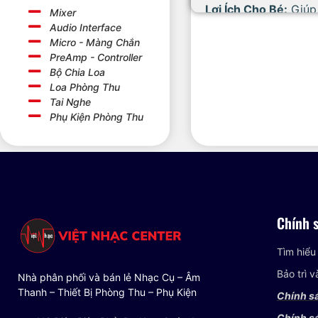
Lợi Ích Cho Bé:
Giúp 
Mixer
3. Yamaha PSR-F52
Audio Interface
Micro - Màng Chắn
Đặc Điểm:
Yamaha PS
PreAmp - Controller
ra những bản nhạc t
Bộ Chia Loa
Lợi Ích Cho Bé:
Giúp 
Loa Phòng Thu
Những mẫu đàn Organ
Tai Nghe
năng âm nhạc từ khi
Phụ Kiện Phòng Thu
khuyến khích và nuô
Chính 
Tìm hiểu
Bảo trì 
Nhà phân phối và bán lẻ Nhạc Cụ – Âm
Thanh – Thiết Bị Phòng Thu – Phụ Kiện
Chính s
Chính sá