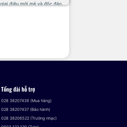
g giai điệu mới mẻ và độc đáo.
c năng Loop Mix cho phép tạo
g giai điệu mới mẻ và độc đáo.
bé mà còn giúp phát triển kỹ
cầu và sở thích của mình để
Tổng đài hỗ trợ
028 38207436 (Mua hàng)
028 38207437 (Bảo hành)
028 38206522 (Trường nhạc)
0903 122 120 (Zalo)