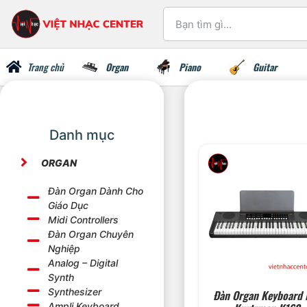
Trang chủ
Organ
Piano
Guitar
Danh mục
ORGAN
Đàn Organ Dành Cho
Giáo Dục
Midi Controllers
Đàn Organ Chuyên
Nghiệp
Analog – Digital
Synth
Synthesizer
Đàn Organ Keyboard 
Ampli Keyboard