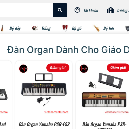
Tài khoản
Trường 
Bộ dây
Trống
Bộ gõ
Bộ hơi
Đàn Organ Dành Cho Giáo 
Giảm giá!
Giảm giá!
Led
Đàn Organ Yamaha PSR-F52
Đàn Organ Yamaha PSR-