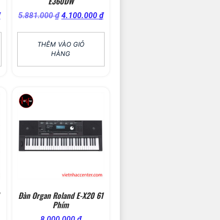
E360DW
₫
5.881.000
₫
4.100.000
₫
THÊM VÀO GIỎ
HÀNG
Đàn Organ Roland E-X20 61
Phím
8.000.000
₫