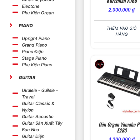
Kurtzman K160
Electone
2.000.000
₫
Phụ Kiện Organ
PIANO
THÊM VÀO GIỎ
HÀNG
Upright Piano
Grand Piano
Piano Điện
Stage Piano
Phụ Kiện Piano
GUITAR
Ukulele - Guilele -
Travel
Guitar Classic &
Nylon
Guitar Acoustic
Guitar Sản Xuất Tây
Đàn Organ Yamaha 
E283
Ban Nha
Guitar Điện
4.200.000
₫