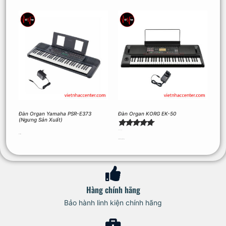
Đàn Organ Yamaha PSR-E373
Đàn Organ KORG EK-50
(Ngưng Sản Xuất)
Được xếp
9.990.000
₫
Đọc tiếp
hạng
Thêm vào giỏ hàng
5.00
5 sao
Hàng chính hãng
Bảo hành linh kiện chính hãng