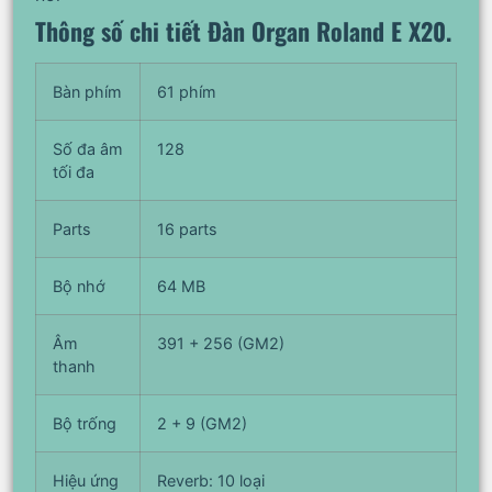
Thông số chi tiết Đàn Organ Roland E X20.
Bàn phím
61 phím
Số đa âm
128
tối đa
Parts
16 parts
Bộ nhớ
64 MB
Âm
391 + 256 (GM2)
thanh
Bộ trống
2 + 9 (GM2)
Hiệu ứng
Reverb: 10 loại