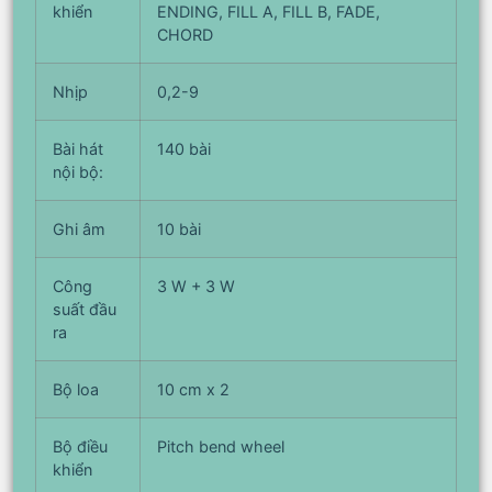
khiển
ENDING, FILL A, FILL B, FADE,
CHORD
Nhịp
0,2-9
Bài hát
140 bài
nội bộ:
Ghi âm
10 bài
Công
3 W + 3 W
suất đầu
ra
Bộ loa
10 cm x 2
Bộ điều
Pitch bend wheel
khiển