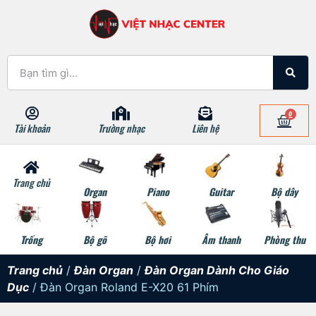
0
Tài khoản
Trường nhạc
Liên hệ
Trang chủ
Organ
Piano
Guitar
Bộ dây
Trống
Bộ gõ
Bộ hơi
Âm thanh
Phòng thu
Trang chủ
/
Đàn Organ
/
Đàn Organ Dành Cho Giáo
Dục
/ Đàn Organ Roland E-X20 61 Phím