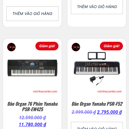
THÊM VÀO GIỎ HÀNG
THÊM VÀO GIỎ HÀNG
Giảm giá!
Giảm giá!
Đàn Organ 76 Phím Yamaha
Đàn Organ Yamaha PSR-F52
PSR-EW425
2.999.000
₫
2.795.000
₫
12.590.000
₫
11.780.000
₫
THÊM VÀO GIỎ HÀNG