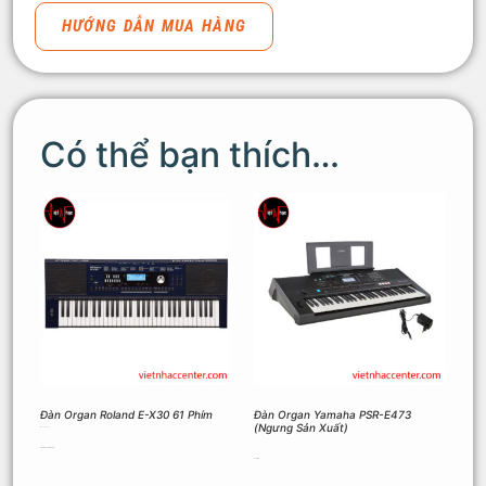
HƯỚNG DẪN MUA HÀNG
Có thể bạn thích…
Đàn Organ Roland E-X30 61 Phím
Đàn Organ Yamaha PSR-E473
(Ngưng Sản Xuất)
12.500.000
₫
Thêm vào giỏ hàng
Đọc tiếp