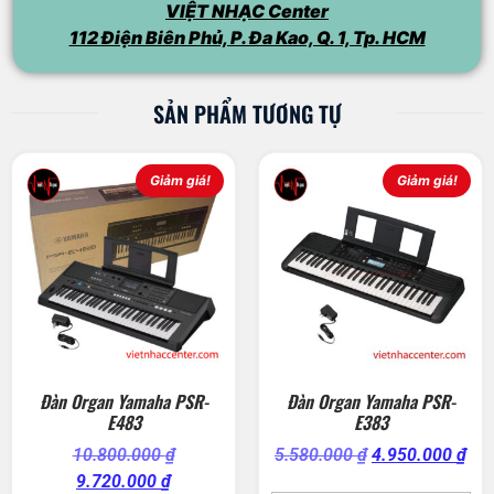
VIỆT NHẠC Center
112 Điện Biên Phủ, P. Đa Kao, Q. 1, Tp. HCM
SẢN PHẨM TƯƠNG TỰ
Giảm giá!
Giảm giá!
Đàn Organ Yamaha PSR-
Đàn Organ Yamaha PSR-
E483
E383
10.800.000
₫
5.580.000
₫
4.950.000
₫
9.720.000
₫