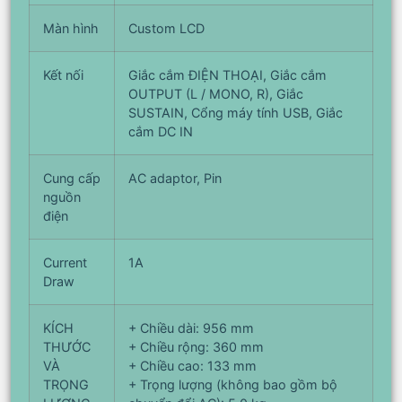
Màn hình
Custom LCD
Kết nối
Giắc cắm ĐIỆN THOẠI, Giắc cắm
OUTPUT (L / MONO, R), Giắc
SUSTAIN, Cổng máy tính USB, Giắc
cắm DC IN
Cung cấp
AC adaptor, Pin
nguồn
điện
Current
1A
Draw
KÍCH
+ Chiều dài: 956 mm
THƯỚC
+ Chiều rộng: 360 mm
VÀ
+ Chiều cao: 133 mm
TRỌNG
+ Trọng lượng (không bao gồm bộ