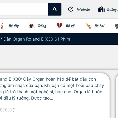
Tài khoản
Trường 
Bộ dây
Trống
Bộ gõ
Bộ hơi
/ Đàn Organ Roland E-X30 61 Phím
land E-X30: Cây Organ hoàn hảo để bắt đầu con
ờng âm nhạc của bạn. Khi bạn có một hoài bão cháy
g là trở thành một nghệ sĩ, học chơi Organ là bước
i đầu lý tưởng. Được tạo…
500.000
₫