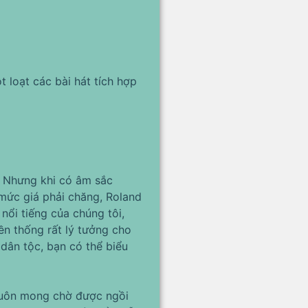
 loạt các bài hát tích hợp
n. Nhưng khi có âm sắc
mức giá phải chăng, Roland
ổi tiếng của chúng tôi,
ền thống rất lý tưởng cho
 dân tộc, bạn có thể biểu
 luôn mong chờ được ngồi