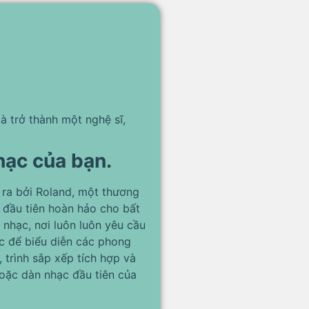
 trở thành một nghệ sĩ,
hạc của bạn.
 ra bởi Roland, một thương
ụ đầu tiên hoàn hảo cho bất
nhạc, nơi luôn luôn yêu cầu
c để biểu diễn các phong
 trình sắp xếp tích hợp và
oặc dàn nhạc đầu tiên của