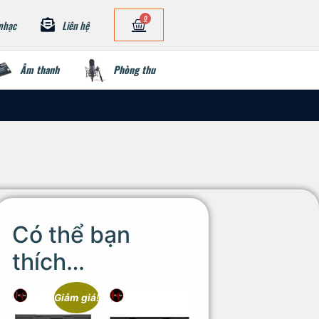
0
nhạc
Liên hệ
Âm thanh
Phòng thu
Có thể bạn
thích…
Giảm giá!