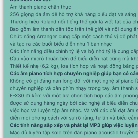
Âm thanh piano chân thực
256 giọng đa âm để hỗ trợ khả năng biểu đạt và sáng
Thương hiệu Roland nổi tiếng thế giới là viết tắt của c
Bao gồm âm thanh dân tộc trên thế giới và nội dung 
Chức năng Arranger cung cấp một cách thú vị để phát t
và tạo ra các buổi biểu diễn như 1 ban nhạc
Các tính năng điều chỉnh tỷ lệ và bộ nhớ tỷ lệ cung 
Đầu vào micrô thuận tiện để biểu diễn hát cùng mà kh
Thiết kế nhẹ (6,2 kg), loa tích hợp và hoạt động bằng 
Các âm piano tích hợp chuyên nghiệp giúp bạn có cả
Không có gì đáng nản lòng đối với một nghệ sĩ piano l
chuyên nghiệp và bàn phím nhạy trong tay, âm thanh 
E-X30 đi kèm với một lựa chọn tích hợp các âm phong 
được sử dụng hàng ngày bởi các nghệ sĩ biểu diễn chu
việc học và luyện tập âm nhạc. Và với các cài đặt âm 
diễn mọi phong cách với sự rõ ràng, tự tin và biểu cảm
Các tính năng sắp xếp và phát lại MP3 giúp việc luyện
Mặc dù luyện tập solo trên đàn piano acoustic truyền