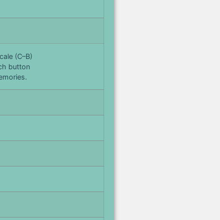
cale (C–B)
ch button
emories.