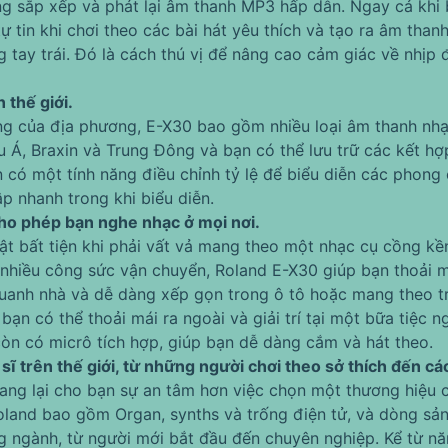
ng sắp xếp và phát lại âm thanh MP3 hấp dẫn. Ngay cả khi 
 tin khi chơi theo các bài hát yêu thích và tạo ra âm than
 tay trái. Đó là cách thú vị để nâng cao cảm giác về nhịp 
 thế giới.
g của địa phương, E-X30 bao gồm nhiều loại âm thanh nhạ
Á, Braxin và Trung Đông và bạn có thể lưu trữ các kết h
òn có một tính năng điều chỉnh tỷ lệ để biểu diễn các phon
ập nhanh trong khi biểu diễn.
 cho phép bạn nghe nhạc ở mọi nơi.
t bất tiện khi phải vất vả mang theo một nhạc cụ cồng kền
hiều công sức vận chuyển, Roland E-X30 giúp bạn thoải má
quanh nhà và dễ dàng xếp gọn trong ô tô hoặc mang theo t
ạn có thể thoải mái ra ngoài và giải trí tại một bữa tiệc n
òn có micrô tích hợp, giúp bạn dễ dàng cắm và hát theo.
ĩ trên thế giới, từ những người chơi theo sở thích đến cá
ang lại cho bạn sự an tâm hơn việc chọn một thương hiệu
 Roland bao gồm Organ, synths và trống điện tử, và dòng s
ng ngành, từ người mới bắt đầu đến chuyên nghiệp. Kể từ 