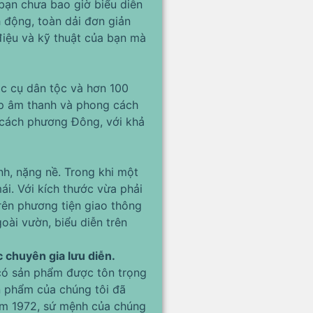
bạn chưa bao giờ biểu diễn
h động, toàn dải đơn giản
điệu và kỹ thuật của bạn mà
c cụ dân tộc và hơn 100
ợp âm thanh và phong cách
g cách phương Đông, với khả
h, nặng nề. Trong khi một
i. Với kích thước vừa phải
rên phương tiện giao thông
goài vườn, biểu diễn trên
c chuyên gia lưu diễn.
 có sản phẩm được tôn trọng
ản phẩm của chúng tôi đã
năm 1972, sứ mệnh của chúng