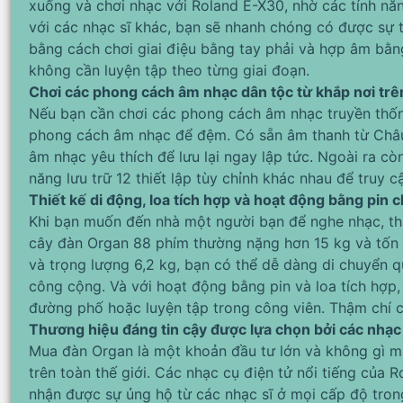
xuống và chơi nhạc với Roland E-X30, nhờ các tính nă
với các nhạc sĩ khác, bạn sẽ nhanh chóng có được sự tự
bằng cách chơi giai điệu bằng tay phải và hợp âm bằng
không cần luyện tập theo từng giai đoạn.
Chơi các phong cách âm nhạc dân tộc từ khắp nơi trên
Nếu bạn cần chơi các phong cách âm nhạc truyền thốn
phong cách âm nhạc để đệm. Có sẵn âm thanh từ Châu 
âm nhạc yêu thích để lưu lại ngay lập tức. Ngoài ra c
năng lưu trữ 12 thiết lập tùy chỉnh khác nhau để truy c
Thiết kế di động, loa tích hợp và hoạt động bằng pin
Khi bạn muốn đến nhà một người bạn để nghe nhạc, thậ
cây đàn Organ 88 phím thường nặng hơn 15 kg và tốn n
và trọng lượng 6,2 kg, bạn có thể dễ dàng di chuyển 
công cộng. Và với hoạt động bằng pin và loa tích hợp, b
đường phố hoặc luyện tập trong công viên. Thậm chí c
Thương hiệu đáng tin cậy được lựa chọn bởi các nhạc s
Mua đàn Organ là một khoản đầu tư lớn và không gì m
trên toàn thế giới. Các nhạc cụ điện tử nổi tiếng của
nhận được sự ủng hộ từ các nhạc sĩ ở mọi cấp độ tro