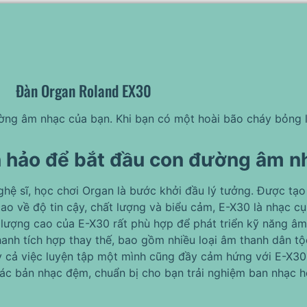
Đàn Organ Roland EX30
ng âm nhạc của bạn. Khi bạn có một hoài bão cháy bỏng là
 hảo để bắt đầu con đường âm n
hệ sĩ, học chơi Organ là bước khởi đầu lý tưởng. Được tạo
cao về độ tin cậy, chất lượng và biểu cảm, E-X30 là nhạc c
lượng cao của E-X30 rất phù hợp để phát triển kỹ năng âm 
nh tích hợp thay thế, bao gồm nhiều loại âm thanh dân tộ
y cả việc luyện tập một mình cũng đầy cảm hứng với E-X30,
ác bản nhạc đệm, chuẩn bị cho bạn trải nghiệm ban nhạc h