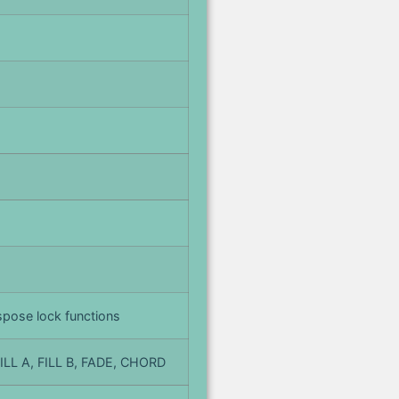
spose lock functions
LL A, FILL B, FADE, CHORD