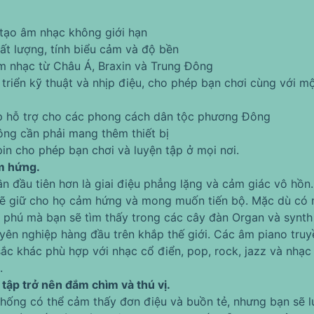
 tạo âm nhạc không giới hạn
hất lượng, tính biểu cảm và độ bền
âm nhạc từ Châu Á, Braxin và Trung Đông
riển kỹ thuật và nhịp điệu, cho phép bạn chơi cùng với một
cấp hỗ trợ cho các phong cách dân tộc phương Đông
ông cần phải mang thêm thiết bị
pin cho phép bạn chơi và luyện tập ở mọi nơi.
m hứng.
ần đầu tiên hơn là giai điệu phẳng lặng và cảm giác vô hồ
sẽ giữ cho họ cảm hứng và mong muốn tiến bộ. Mặc dù có 
phú mà bạn sẽ tìm thấy trong các cây đàn Organ và synth n
yên nghiệp hàng đầu trên khắp thế giới. Các âm piano truy
sắc khác phù hợp với nhạc cổ điển, pop, rock, jazz và nhạc
.
 tập trở nên đắm chìm và thú vị.
 thống có thể cảm thấy đơn điệu và buồn tẻ, nhưng bạn sẽ