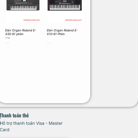
Đàn Organ Roland E-
Đàn Organ Roland E-
X50 61 phím
X10 61 Phím
16.000.000
₫
14.000.000
₫
5.970.000
₫
Thêm vào giỏ hàng
Thêm vào giỏ hàng
Thanh toán thẻ
Hỗ trợ thanh toán Visa - Master
Card