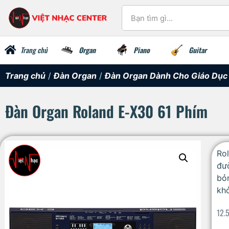
Trang chủ
Organ
Piano
Guitar
Trang chủ
/
Đàn Organ
/
Đàn Organ Dành Cho Giáo Dục
Đàn Organ Roland E-X30 61 Phím
Ro
đư
bỏn
khở
12.