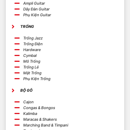
Ampli Guitar
Dây Đàn Guitar
Nếu bạn đang muốn khám phá âm nhạc mới với
Phụ Kiện Guitar
đàn Kalimba, hãy đến với Việt Nhạc Center – nơi
TRỐNG
chất lượng và đa dạng gặp nhau, để bạn trải
nghiệm niềm vui âm nhạc tại gia một cách trọn
Trống Jazz
vẹn.
Trống Điện
Hardware
Cymbal
Mõ Trống
Trống Lẻ
Mặt Trống
Phụ Kiện Trống
BỘ GÕ
Cajon
Congas & Bongos
Kalimba
Maracas & Shakers
Marching Band & Timpani