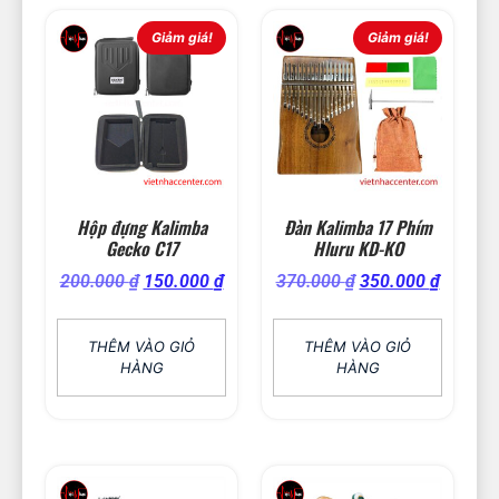
Giảm giá!
Giảm giá!
Hộp đựng Kalimba
Đàn Kalimba 17 Phím
Gecko C17
Hluru KD-KO
200.000
₫
150.000
₫
370.000
₫
350.000
₫
THÊM VÀO GIỎ
THÊM VÀO GIỎ
HÀNG
HÀNG