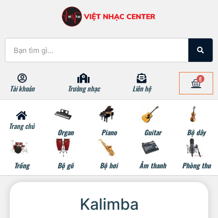
0
Tài khoản
Trường nhạc
Liên hệ
Trang chủ
Organ
Piano
Guitar
Bộ dây
Trống
Bộ gõ
Bộ hơi
Âm thanh
Phòng thu
Kalimba