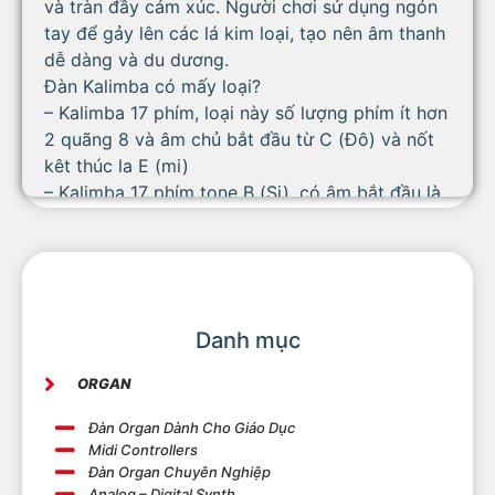
và tràn đầy cảm xúc. Người chơi sử dụng ngón
tay để gảy lên các lá kim loại, tạo nên âm thanh
dễ dàng và du dương.
Đàn Kalimba có mấy loại?
– Kalimba 17 phím, loại này số lượng phím ít hơn
2 quãng 8 và âm chủ bắt đầu từ C (Đô) và nốt
kêt thúc la E (mi)
– Kalimba 17 phím tone B (Si), có âm bắt đầu là
B
– Kalimaba 15 phím
– Kalimba mini, gồm 8 nốt nhạc bắt đầu từ nốt
G
Có loại đàn Kalimba có gắn thêm EQ để dùng
Danh mục
khi biểu diễn hoặc thu âm để khuếch đại âm
thanh
ORGAN
Đàn Organ Dành Cho Giáo Dục
Sự Đa Dạng của Sản Phẩm:
Midi Controllers
Chúng tôi mang đến cho khách hàng sự đa
Đàn Organ Chuyên Nghiệp
dạng về mẫu mã và kích thước của đàn Kalimba.
Analog – Digital Synth