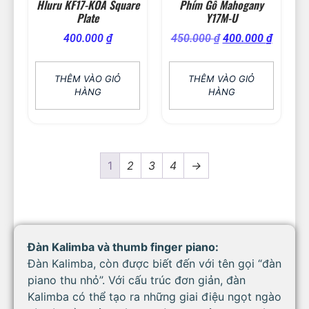
Hluru KF17-KOA Square
Phím Gỗ Mahogany
Plate
Y17M-U
400.000
₫
450.000
₫
400.000
₫
THÊM VÀO GIỎ
THÊM VÀO GIỎ
HÀNG
HÀNG
1
2
3
4
→
Đàn Kalimba và thumb finger piano:
Đàn Kalimba, còn được biết đến với tên gọi “đàn
piano thu nhỏ”. Với cấu trúc đơn giản, đàn
Kalimba có thể tạo ra những giai điệu ngọt ngào