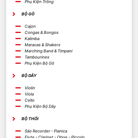
Phụ Kiện Trống
càng tăng về mẫu mã và chức năng, Effect
Guitar đang là một phần quan trọng giúp định
BỘ GÕ
hình âm nhạc của nghệ sĩ hiện đại.
Cajon
Congas & Bongos
Kalimba
Maracas & Shakers
Marching Band & Timpani
Tambourines
Phụ Kiện Bộ Gõ
BỘ DÂY
Violin
Viola
Cello
Phụ Kiện Bộ Dây
BỘ THỔI
Sáo Recorder - Pianica
Flute - Clarinet - Oboe - Piccolo