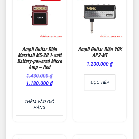
Ampli Guitar Điện
Ampli Guitar Điện VOX
Marshall MS-2R 1-watt
AP2-MT
Battery-powered Micro
1.200.000
₫
Amp – Red
1.430.000
₫
ĐỌC TIẾP
1.180.000
₫
THÊM VÀO GIỎ
HÀNG