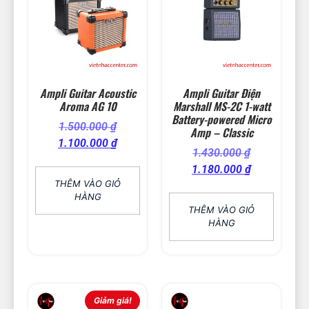
Ampli Guitar Acoustic
Ampli Guitar Điện
Aroma AG 10
Marshall MS-2C 1-watt
Battery-powered Micro
1.500.000
₫
Amp – Classic
1.100.000
₫
1.430.000
₫
1.180.000
₫
THÊM VÀO GIỎ
HÀNG
THÊM VÀO GIỎ
HÀNG
Giảm giá!