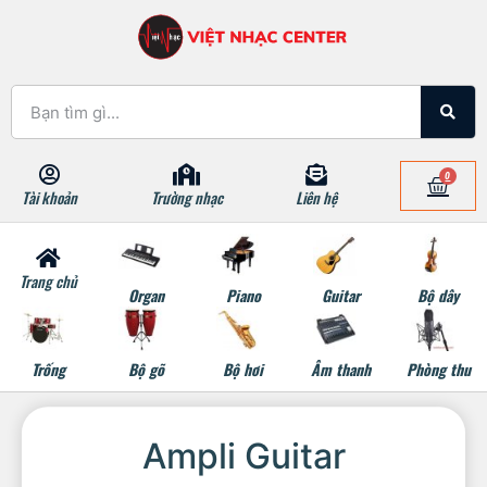
0
Tài khoản
Trường nhạc
Liên hệ
Trang chủ
Organ
Piano
Guitar
Bộ dây
Trống
Bộ gõ
Bộ hơi
Âm thanh
Phòng thu
Ampli Guitar