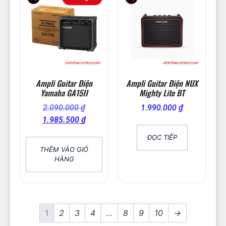
Ampli Guitar Điện
Ampli Guitar Điện NUX
Yamaha GA15II
Mighty Lite BT
2.090.000
₫
1.990.000
₫
1.985.500
₫
ĐỌC TIẾP
THÊM VÀO GIỎ
HÀNG
1
2
3
4
…
8
9
10
→