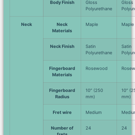
Body Finish
Gloss
Gloss
Polyurethane
Polyur
Neck
Neck
Maple
Maple
Materials
Neck Finish
Satin
Satin
Polyurethane
Polyur
Fingerboard
Rosewood
Rose
Materials
Fingerboard
10″ (250
10″ (2
Radius
mm)
mm)
Fret wire
Medium
Mediu
Number of
24
24
frets