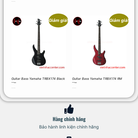
Thêm vào giỏ hàng
Giảm giá!
Giảm giá!
Guitar Bass Yamaha TRBX174 Black
Guitar Bass Yamaha TRBX174 RM
5.390.000
₫
5.120.500
₫
5.390.000
₫
5.120.500
₫
Thêm vào giỏ hàng
Thêm vào giỏ hàng
Hàng chính hãng
Bảo hành linh kiện chính hãng