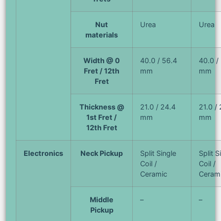
Nut
Urea
Urea
materials
Width @ 0
40.0 / 56.4
40.0 /
Fret / 12th
mm
mm
Fret
Thickness @
21.0 / 24.4
21.0 /
1st Fret /
mm
mm
12th Fret
Electronics
Neck Pickup
Split Single
Split S
Coil /
Coil /
Ceramic
Ceram
Middle
–
–
Pickup