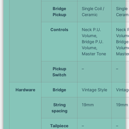
Bridge
Single Coil /
Single 
Pickup
Ceramic
Ceram
Controls
Neck P.U.
Neck P
Volume,
Volum
Bridge P.U.
Bridge
Volume,
Volum
Master Tone
Maste
Pickup
–
–
Switch
Hardware
Bridge
Vintage Style
Vintag
String
19mm
19mm
spacing
Tailpiece
–
–