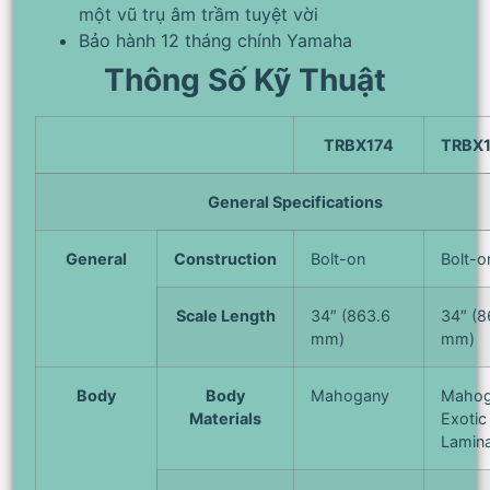
một vũ trụ âm trầm tuyệt vời
Bảo hành 12 tháng chính Yamaha
Thông Số Kỹ Thuật
TRBX174
TRBX
General Specifications
General
Construction
Bolt-on
Bolt-o
Scale Length
34″ (863.6
34″ (8
mm)
mm)
Body
Body
Mahogany
Mahog
Materials
Exoti
Lamin