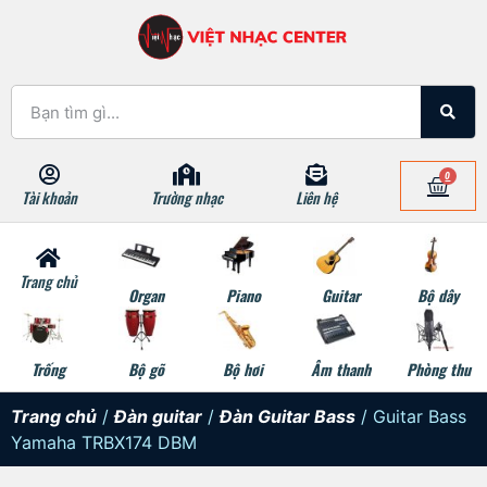
0
Tài khoản
Trường nhạc
Liên hệ
Trang chủ
Organ
Piano
Guitar
Bộ dây
Trống
Bộ gõ
Bộ hơi
Âm thanh
Phòng thu
Trang chủ
/
Đàn guitar
/
Đàn Guitar Bass
/ Guitar Bass
Yamaha TRBX174 DBM