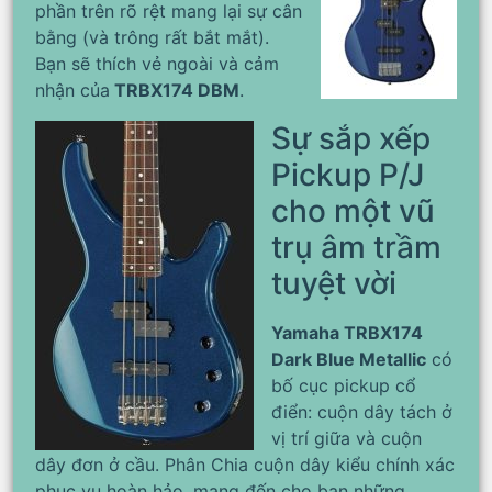
phần trên rõ rệt mang lại sự cân
bằng (và trông rất bắt mắt).
Bạn sẽ thích vẻ ngoài và cảm
nhận của
TRBX174 DBM
.
Sự sắp xếp
Pickup P/J
cho một vũ
trụ âm trầm
tuyệt vời
Yamaha TRBX174
Dark Blue Metallic
có
bố cục pickup cổ
điển: cuộn dây tách ở
vị trí giữa và cuộn
dây đơn ở cầu. Phân Chia cuộn dây kiểu chính xác
phục vụ hoàn hảo, mang đến cho bạn những