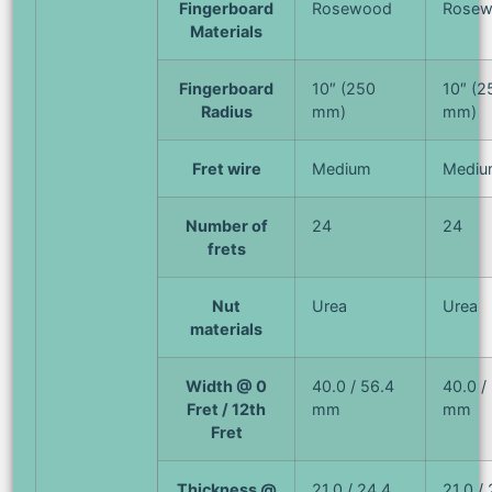
Fingerboard
Rosewood
Rose
Materials
Fingerboard
10″ (250
10″ (2
Radius
mm)
mm)
Fret wire
Medium
Mediu
Number of
24
24
frets
Nut
Urea
Urea
materials
Width @ 0
40.0 / 56.4
40.0 /
Fret / 12th
mm
mm
Fret
Thickness @
21.0 / 24.4
21.0 /