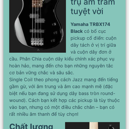
trụ âm trầm
tuyệt vời
Yamaha TRBX174
Black
có bố cục
pickup cổ điển: cuộn
dây tách ở vị trí giữa
và cuộn dây đơn ở
cầu. Phân Chia cuộn dây kiểu chính xác phục vụ
hoàn hảo, mang đến cho bạn những nguyên tắc
cơ bản vững chắc và sâu sắc.
Single Coil theo phong cách Jazz mang đến tiếng
gầm gừ, với âm trung và âm cao mạnh mẽ (đặc
biệt nếu bạn đang sử dụng dây bass tròn round-
wound). Cách bạn kết hợp các pickup là tùy thuộc
vào bạn, nhưng có một điều chắc chắn – bạn có
rất nhiều âm thanh để tùy chọn!
Chất lượng