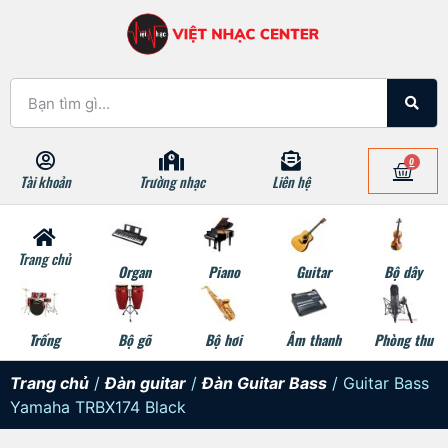
0
Tài khoản
Trường nhạc
Liên hệ
Trang chủ
Organ
Piano
Guitar
Bộ dây
Trống
Bộ gõ
Bộ hơi
Âm thanh
Phòng thu
Trang chủ
/
Đàn guitar
/
Đàn Guitar Bass
/ Guitar Bass
Yamaha TRBX174 Black