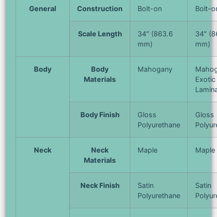
General
Construction
Bolt-on
Bolt-o
Scale Length
34″ (863.6
34″ (8
mm)
mm)
Body
Body
Mahogany
Mahog
Materials
Exoti
Lamin
Body Finish
Gloss
Gloss
Polyurethane
Polyur
Neck
Neck
Maple
Maple
Materials
Neck Finish
Satin
Satin
Polyurethane
Polyur