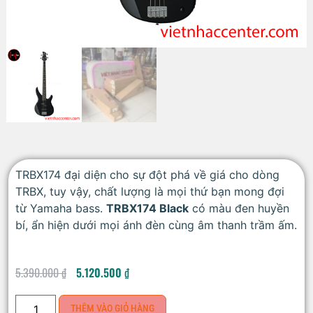
TRBX174 đại diện cho sự đột phá về giá cho dòng
TRBX, tuy vậy, chất lượng là mọi thứ bạn mong đợi
từ Yamaha bass.
TRBX174 Black
có màu đen huyền
bí, ẩn hiện dưới mọi ánh đèn cùng âm thanh trầm ấm.
5.390.000
₫
5.120.500
₫
THÊM VÀO GIỎ HÀNG