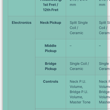
1st Fret /
mm
mm
12th Fret
Electronics
Neck Pickup
Split Single
Split S
Coil /
Coil /
Ceramic
Ceram
Middle
–
–
Pickup
Bridge
Single Coil /
Single 
Pickup
Ceramic
Ceram
Controls
Neck P.U.
Neck P
Volume,
Volum
Bridge P.U.
Bridge
Volume,
Volum
Master Tone
Maste