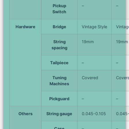
Pickup
–
–
Switch
Hardware
Bridge
Vintage Style
Vintag
String
19mm
19mm
spacing
Tailpiece
–
–
Tuning
Covered
Cover
Machines
Pickguard
–
–
Others
String gauge
0.045-0.105
0.045
Case
–
–