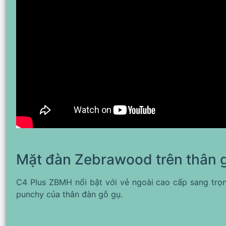
Mặt đàn Zebrawood trên thân 
C4 Plus ZBMH nổi bật với vẻ ngoài cao cấp sang tr
punchy của thân đàn gỗ gụ.