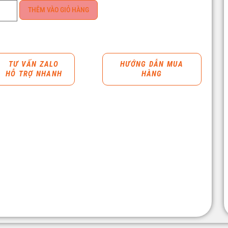
THÊM VÀO GIỎ HÀNG
TƯ VẤN ZALO
HƯỚNG DẪN MUA
HỖ TRỢ NHANH
HÀNG