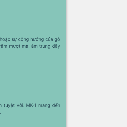
 hoặc sự cộng hưởng của gỗ
 trầm mượt mà, âm trung đầy
nh tuyệt vời. MK-1 mang đến
.