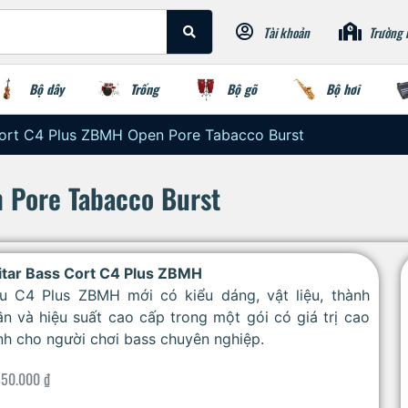
Tài khoản
Trường 
Bộ dây
Trống
Bộ gõ
Bộ hơi
Cort C4 Plus ZBMH Open Pore Tabacco Burst
 Pore Tabacco Burst
itar Bass Cort C4 Plus ZBMH
u C4 Plus ZBMH mới có kiểu dáng, vật liệu, thành
n và hiệu suất cao cấp trong một gói có giá trị cao
h cho người chơi bass chuyên nghiệp.
850.000
₫