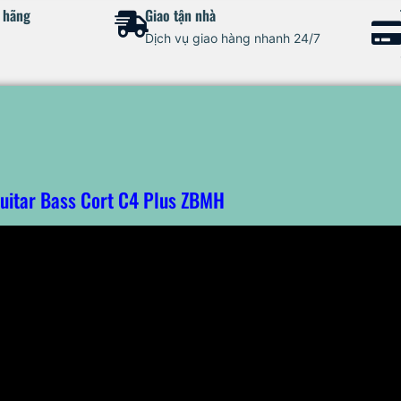
h hãng
Giao tận nhà
Dịch vụ giao hàng nhanh 24/7
uitar Bass Cort C4 Plus ZBMH