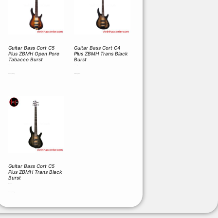
Guitar Bass Cort C5
Guitar Bass Cort C4
Plus ZBMH Open Pore
Plus ZBMH Trans Black
Tabacco Burst
Burst
16.200.000
₫
14.850.000
₫
Thêm vào giỏ hàng
Thêm vào giỏ hàng
Guitar Bass Cort C5
Plus ZBMH Trans Black
Burst
16.200.000
₫
Thêm vào giỏ hàng