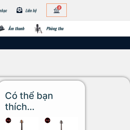
0
nhạc
Liên hệ
Âm thanh
Phòng thu
Có thể bạn
thích…