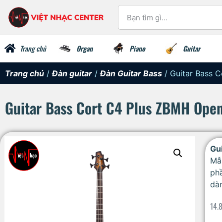
Trang chủ
Organ
Piano
Guitar
Trang chủ
/
Đàn guitar
/
Đàn Guitar Bass
/ Guitar Bass 
Guitar Bass Cort C4 Plus ZBMH Open
Gu
Mẫ
phầ
dàn
14.