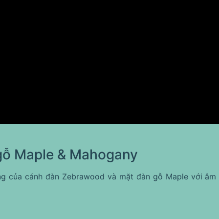
gỗ Maple & Mahogany
ọng của cánh đàn Zebrawood và mặt đàn gỗ Maple với âm