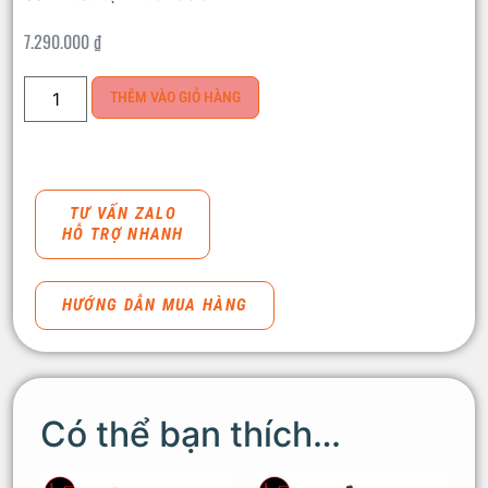
7.290.000
₫
THÊM VÀO GIỎ HÀNG
TƯ VẤN ZALO
HỖ TRỢ NHANH
HƯỚNG DẪN MUA HÀNG
Có thể bạn thích…