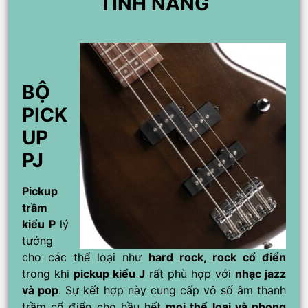
TÍNH NĂNG
BỘ
PICK
UP
PJ
Pickup
trầm
kiểu P
lý
tưởng
cho các thể loại như
hard rock, rock cổ điển
trong khi
pickup kiểu J
rất phù hợp với
nhạc jazz
và pop
. Sự kết hợp này cung cấp vô số âm thanh
trầm cổ điển cho hầu hết
mọi thể loại và phong