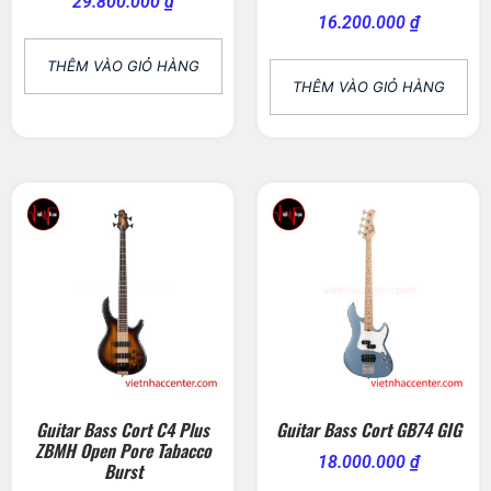
29.800.000
₫
16.200.000
₫
THÊM VÀO GIỎ HÀNG
THÊM VÀO GIỎ HÀNG
Guitar Bass Cort C4 Plus
Guitar Bass Cort GB74 GIG
ZBMH Open Pore Tabacco
18.000.000
₫
Burst