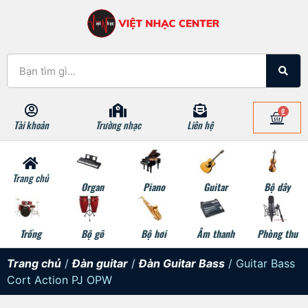
0
Tài khoản
Trường nhạc
Liên hệ
Trang chủ
Organ
Piano
Guitar
Bộ dây
Trống
Bộ gõ
Bộ hơi
Âm thanh
Phòng thu
Trang chủ
/
Đàn guitar
/
Đàn Guitar Bass
/ Guitar Bass
Cort Action PJ OPW