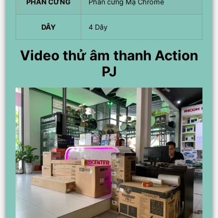
PHẦN CỨNG
Phần cứng Mạ Chrome
DÂY
4 Dây
Video thử âm thanh Action
PJ