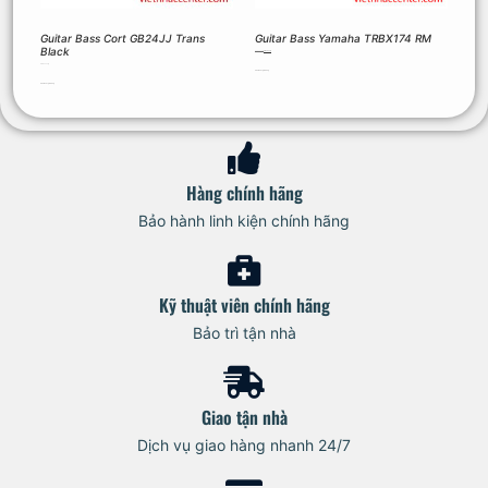
Guitar Bass Cort GB24JJ Trans
Guitar Bass Yamaha TRBX174 RM
Black
5.390.000
₫
5.120.500
₫
5.880.000
₫
Thêm vào giỏ hàng
Thêm vào giỏ hàng
Hàng chính hãng
Bảo hành linh kiện chính hãng
Kỹ thuật viên chính hãng
Bảo trì tận nhà
Giao tận nhà
Dịch vụ giao hàng nhanh 24/7