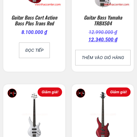
Guitar Bass Cort Action
Guitar Bass Yamaha
Bass Plus Trans Red
TRBX504
8.100.000
₫
12.990.000
₫
12.340.500
₫
ĐỌC TIẾP
THÊM VÀO GIỎ HÀNG
Giảm giá!
Giảm giá!