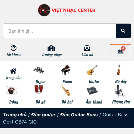
0
Tài khoản
Trường nhạc
Liên hệ
Trang chủ
Organ
Piano
Guitar
Bộ dây
Trống
Bộ gõ
Bộ hơi
Âm thanh
Phòng thu
Trang chủ
/
Đàn guitar
/
Đàn Guitar Bass
/ Guitar Bass
Cort GB74 GIG