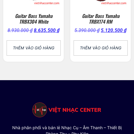
Guitar Bass Yamaha
Guitar Bass Yamaha
TRBX304 White
TRBX174 RM
8.930.000
₫
8.635.500
₫
5.390.000
₫
5.120.500
₫
THÊM VÀO GIỎ HÀNG
THÊM VÀO GIỎ HÀNG
Nhà phân phối và bán lẻ Nhạc Cụ – Âm Thanh – Thiết Bị
Phòng Thu – Phụ Kiện