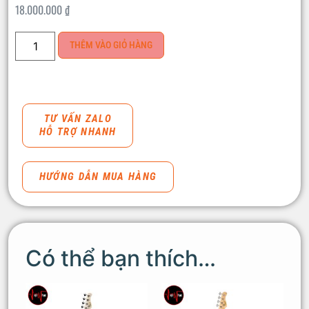
18.000.000
₫
THÊM VÀO GIỎ HÀNG
TƯ VẤN ZALO
HỖ TRỢ NHANH
HƯỚNG DẪN MUA HÀNG
Có thể bạn thích…