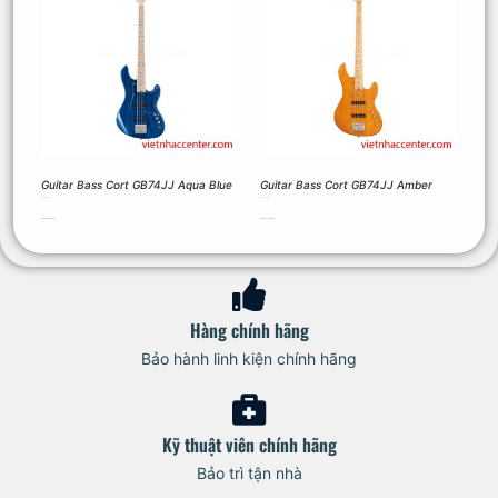
Guitar Bass Cort GB74JJ Aqua Blue
Guitar Bass Cort GB74JJ Amber
15.000.000
₫
15.000.000
₫
Thêm vào giỏ hàng
Thêm vào giỏ hàng
Hàng chính hãng
Bảo hành linh kiện chính hãng
Kỹ thuật viên chính hãng
Bảo trì tận nhà