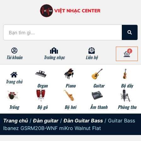
0
Tài khoản
Trường nhạc
Liên hệ
Trang chủ
Organ
Piano
Guitar
Bộ dây
Trống
Bộ gõ
Bộ hơi
Âm thanh
Phòng thu
Trang chủ
/
Đàn guitar
/
Đàn Guitar Bass
/ Guitar Bass
Ibanez GSRM20B-WNF miKro Walnut Flat