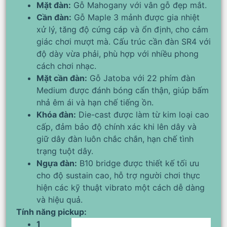
Mặt đàn:
Gỗ Mahogany với vân gỗ đẹp mắt.
Cần đàn:
Gỗ Maple 3 mảnh được gia nhiệt
xử lý, tăng độ cứng cáp và ổn định, cho cảm
giác chơi mượt mà. Cấu trúc cần đàn SR4 với
độ dày vừa phải, phù hợp với nhiều phong
cách chơi nhạc.
Mặt cần đàn:
Gỗ Jatoba với 22 phím đàn
Medium được đánh bóng cẩn thận, giúp bấm
nhả êm ái và hạn chế tiếng ồn.
Khóa đàn:
Die-cast được làm từ kim loại cao
cấp, đảm bảo độ chính xác khi lên dây và
giữ dây đàn luôn chắc chắn, hạn chế tình
trạng tuột dây.
Ngựa đàn:
B10 bridge được thiết kế tối ưu
cho độ sustain cao, hỗ trợ người chơi thực
hiện các kỹ thuật vibrato một cách dễ dàng
và hiệu quả.
Tính năng pickup:
1