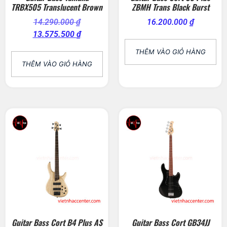
TRBX505 Translucent Brown
ZBMH Trans Black Burst
14.290.000
₫
16.200.000
₫
13.575.500
₫
THÊM VÀO GIỎ HÀNG
THÊM VÀO GIỎ HÀNG
Guitar Bass Cort B4 Plus AS
Guitar Bass Cort GB34JJ