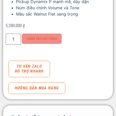
Pickup Dynamix P mạnh mẽ, dày dặn
Núm điều chỉnh Volume và Tone
Màu sắc Walnut Flat sang trọng
5.390.000
₫
THÊM VÀO GIỎ HÀNG
TƯ VẤN ZALO
HỖ TRỢ NHANH
HƯỚNG DẪN MUA HÀNG