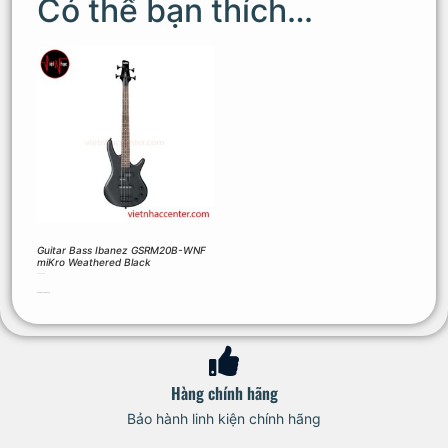
Có thể bạn thích…
Guitar Bass Ibanez GSRM20B-WNF
miKro Weathered Black
5.390.000
₫
Thêm vào giỏ hàng
Hàng chính hãng
Bảo hành linh kiện chính hãng