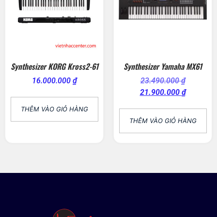
Synthesizer KORG Kross2-61
Synthesizer Yamaha MX61
16.000.000
₫
23.490.000
₫
21.900.000
₫
THÊM VÀO GIỎ HÀNG
THÊM VÀO GIỎ HÀNG