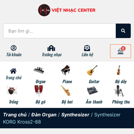
0
Tài khoản
Trường nhạc
Liên hệ
Trang chủ
Organ
Piano
Guitar
Bộ dây
Trống
Bộ gõ
Bộ hơi
Âm thanh
Phòng thu
Trang chủ
/
Đàn Organ
/
Synthesizer
/ Synthesizer
KORG Kross2-88