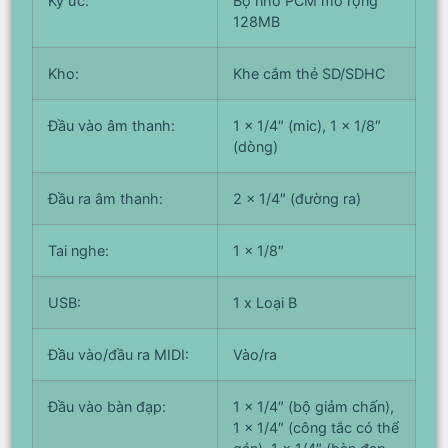
Ký ức:
Bộ nhớ PCM mở rộng
128MB
Kho:
Khe cắm thẻ SD/SDHC
Đầu vào âm thanh:
1 x 1/4″ (mic), 1 x 1/8″
(dòng)
Đầu ra âm thanh:
2 x 1/4″ (đường ra)
Tai nghe:
1 x 1/8″
USB:
1 x Loại B
Đầu vào/đầu ra MIDI:
Vào/ra
Đầu vào bàn đạp:
1 x 1/4″ (bộ giảm chấn),
1 x 1/4″ (công tắc có thể