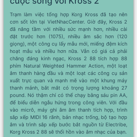
cuộc sống với Kross 2
Trạm làm việc tổng hợp Korg Kross đã tạo nên
cơn sốt lớn tại VietNhacCenter. Giờ đây, Kross 2
đã nâng tầm với nhiều sức mạnh hơn, nhiều cài
đặt trước hơn (1075), nhiều âm sắc hơn (120
giọng), một công cụ lấy mẫu mới, miếng đệm kích
hoạt mẫu và nhiều hơn nữa. Vẫn có giá cả phải
chăng đáng kinh ngạc, Kross 2 88 tích hợp 88
phím Natural Weighted Hammer Action, một loạt
âm thanh hàng đầu và một loạt các công cụ sản
xuất trực quan và mạnh mẽ vào một khung máy
thanh mảnh, bắt mắt có trọng lượng khoảng 27
pound. Nó thậm chí có thể chạy bằng sáu pin AA,
để biểu diễn ngẫu hứng trong công viên. Với đầu
vào micrô, máy ghi âm âm thanh tích hợp, trình
sắp xếp MIDI 16 rãnh, bản nhạc trống, bộ tạo hợp
âm và trình sắp xếp bước bắt nguồn từ Electribe,
Korg Kross 2 88 sẽ thổi hồn vào âm nhạc của bạn.