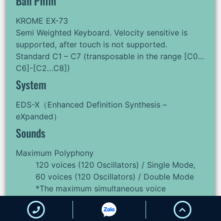
Bàn Phím
KROME EX-73
Semi Weighted Keyboard. Velocity sensitive is
supported, after touch is not supported.
Standard C1 – C7 (transposable in the range [C0…
C6]-[C2…C8])
System
EDS-X（Enhanced Definition Synthesis –
eXpanded）
Sounds
Maximum Polyphony
120 voices (120 Oscillators) / Single Mode,
60 voices (120 Oscillators) / Double Mode
*The maximum simultaneous voice
polyphony will vary depending on oscillator
settings, velocity crossfading and whether