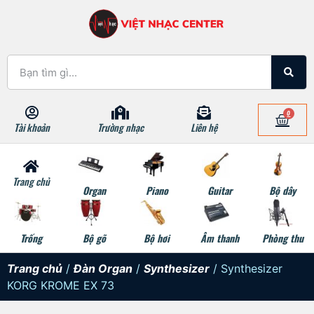
0
Tài khoản
Trường nhạc
Liên hệ
Trang chủ
Organ
Piano
Guitar
Bộ dây
Trống
Bộ gõ
Bộ hơi
Âm thanh
Phòng thu
Trang chủ
/
Đàn Organ
/
Synthesizer
/ Synthesizer
KORG KROME EX 73