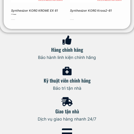
Synthesizer KORG KROME EX 61
Synthesizer KORG Kross2-61
23.100.000
₫
22.000.000
₫
16.000.000
₫
Thêm vào giỏ hàng
Thêm vào giỏ hàng
Hàng chính hãng
Bảo hành linh kiện chính hãng
Kỹ thuật viên chính hãng
Bảo trì tận nhà
Giao tận nhà
Dịch vụ giao hàng nhanh 24/7