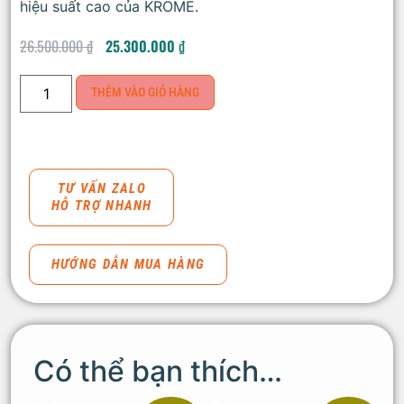
hiệu suất cao của KROME.
26.500.000
₫
25.300.000
₫
THÊM VÀO GIỎ HÀNG
TƯ VẤN ZALO
HỖ TRỢ NHANH
HƯỚNG DẪN MUA HÀNG
Có thể bạn thích…