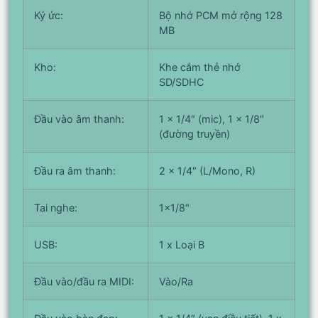
Ký ức:
Bộ nhớ PCM mở rộng 128
MB
Kho:
Khe cắm thẻ nhớ
SD/SDHC
Đầu vào âm thanh:
1 x 1/4″ (mic), 1 x 1/8″
(đường truyền)
Đầu ra âm thanh:
2 x 1/4″ (L/Mono, R)
Tai nghe:
1×1/8″
USB:
1 x Loại B
Đầu vào/đầu ra MIDI:
Vào/Ra