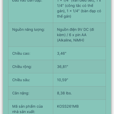
Đầu vào bàn đạp:
1 x 1/4″ (van điều tiết), 1 x
1/4″ (công tắc có thể
gán), 1 x 1/4″ (bàn đạp có
thể gán)
Nguồn năng lượng:
Nguồn điện 9V DC (đi
kèm) / 6 x pin AA
(Alkaline, NiMH)
Chiều cao:
3,46″
Chiều rộng:
36,81″
Chiều sâu:
10,59″
Cân nặng:
8,38 lbs.
Mã sản phẩm của
KOSS261MB
nhà sản xuất: