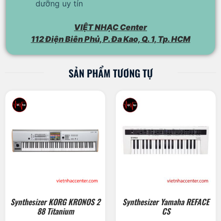
dưỡng uy tín
VIỆT NHẠC Center
112 Điện Biên Phủ, P. Đa Kao, Q. 1, Tp. HCM
SẢN PHẨM TƯƠNG TỰ
Synthesizer KORG KRONOS 2
Synthesizer Yamaha REFACE
88 Titanium
CS