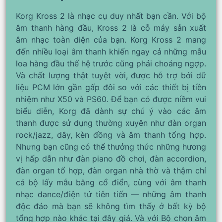
Korg Kross 2 là nhạc cụ duy nhất bạn cần. Với bộ
âm thanh hàng đầu, Kross 2 là cỗ máy sản xuất
âm nhạc toàn diện của bạn. Korg Kross 2 mang
đến nhiều loại âm thanh khiến ngay cả những mẫu
loa hàng đầu thế hệ trước cũng phải choáng ngợp.
Và chất lượng thật tuyệt vời, được hỗ trợ bởi dữ
liệu PCM lớn gần gấp đôi so với các thiết bị tiền
nhiệm như X50 và PS60. Để bạn có được niềm vui
biểu diễn, Korg đã dành sự chú ý vào các âm
thanh được sử dụng thường xuyên như đàn organ
rock/jazz, dây, kèn đồng và âm thanh tổng hợp.
Nhưng bạn cũng có thể thưởng thức những hương
vị hấp dẫn như đàn piano đồ chơi, đàn accordion,
đàn organ tổ hợp, đàn organ nhà thờ và thậm chí
cả bộ lấy mẫu băng cổ điển, cùng với âm thanh
nhạc dance/điện tử tiên tiến — những âm thanh
độc đáo mà bạn sẽ không tìm thấy ở bất kỳ bộ
tổng hợp nào khác tại đây giá. Và với Bộ chọn âm