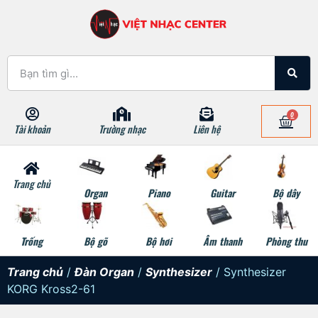
0
Tài khoản
Trường nhạc
Liên hệ
Trang chủ
Organ
Piano
Guitar
Bộ dây
Trống
Bộ gõ
Bộ hơi
Âm thanh
Phòng thu
Trang chủ
/
Đàn Organ
/
Synthesizer
/ Synthesizer
KORG Kross2-61