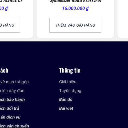
000
₫
16.000.000
₫
IỎ HÀNG
THÊM VÀO GIỎ HÀNG
sách
Thông tin
 về mua trả góp
Giới thiệu
và lên dây đàn
Tuyển dụng
ách bảo hành
Bản đồ
ch đổi trả
Bài viết
ản dịch vụ
ách vận chuyển