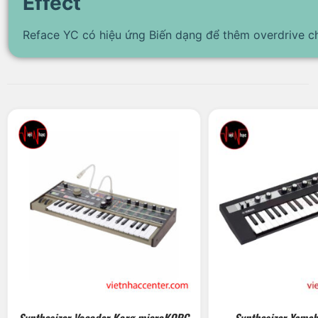
Effect
Reface YC có hiệu ứng Biến dạng để thêm overdrive c
Synthesizer Vocoder Korg microKORG
Synthesizer Yama