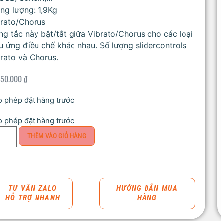
ng lượng: 1,9Kg
brato/Chorus
g tắc này bật/tắt giữa Vibrato/Chorus cho các loại
u ứng điều chế khác nhau. Số lượng slidercontrols
rato và Chorus.
450.000
₫
 phép đặt hàng trước
 phép đặt hàng trước
THÊM VÀO GIỎ HÀNG
TƯ VẤN ZALO
HƯỚNG DẪN MUA
HỖ TRỢ NHANH
HÀNG