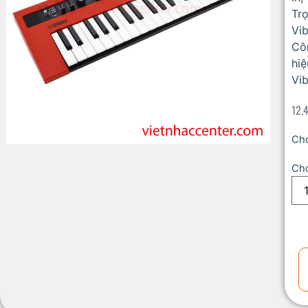
Trọ
Vi
Côn
hiệ
Vib
12.
Cho
Cho