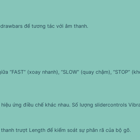
 drawbars để tương tác với âm thanh.
 giữa “FAST” (xoay nhanh), “SLOW” (quay chậm), “STOP” (k
 hiệu ứng điều chế khác nhau. Số lượng slidercontrols Vibr
thanh trượt Length để kiểm soát sự phân rã của bộ gõ.