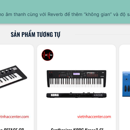
ho âm thanh cùng với Reverb để thêm “không gian” và độ s
SẢN PHẨM TƯƠNG TỰ
ha REFACE CP
Synthesizer KORG Kross2-61