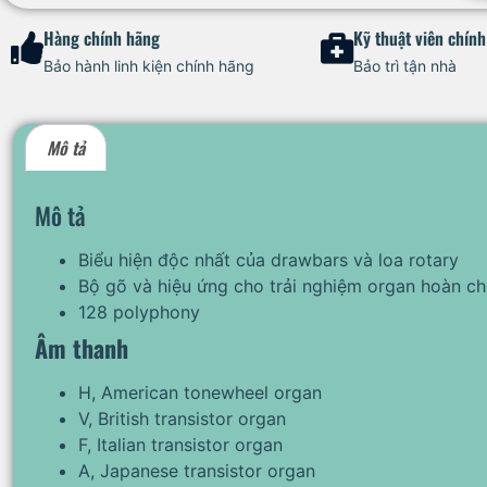
Hàng chính hãng
Kỹ thuật viên chín
Bảo hành linh kiện chính hãng
Bảo trì tận nhà
Mô tả
Mô tả
Biểu hiện độc nhất của drawbars và loa rotary
Bộ gõ và hiệu ứng cho trải nghiệm organ hoàn ch
128 polyphony
Âm thanh
H, American tonewheel organ
V, British transistor organ
F, Italian transistor organ
A, Japanese transistor organ