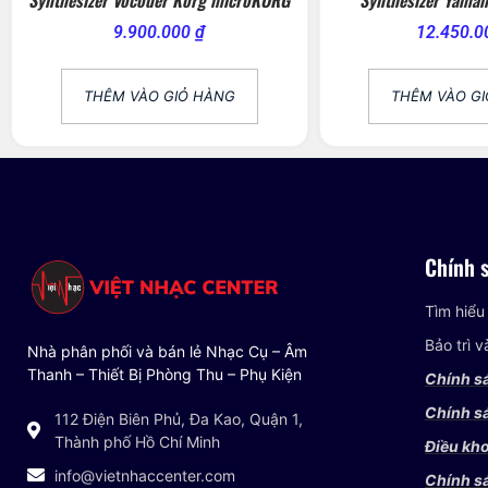
9.900.000
₫
12.450.
THÊM VÀO GIỎ HÀNG
THÊM VÀO G
Chính 
Tìm hiểu
Bảo trì 
Nhà phân phối và bán lẻ Nhạc Cụ – Âm
Thanh – Thiết Bị Phòng Thu – Phụ Kiện
Chính s
Chính sá
112 Điện Biên Phủ, Đa Kao, Quận 1,
Thành phố Hồ Chí Minh
Điều kho
info@vietnhaccenter.com
Chính s