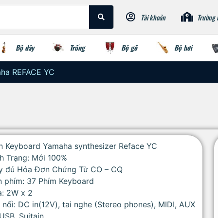
Tài khoản
Trường 
Bộ dây
Trống
Bộ gõ
Bộ hơi
aha REFACE YC
n Keyboard Yamaha synthesizer Reface YC
h Trạng: Mới 100%
y đủ Hóa Đơn Chứng Từ CO – CQ
n phím: 37 Phím Keyboard
a: 2W x 2
 nối: DC in(12V), tai nghe (Stereo phones), MIDI, AUX
 USB, Suitain,…