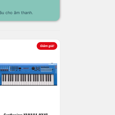
âu cho âm thanh.
Giảm giá!
Synthesizer YAMAHA MX49