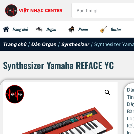
Trang chủ
Organ
Piano
Guitar
Trang chủ
/
Đàn Organ
/
Synthesizer
/ Synthesizer Yam
Synthesizer Yamaha REFACE YC
Đà
Tìn
Đầ
Bà
Lo
Kết
In,