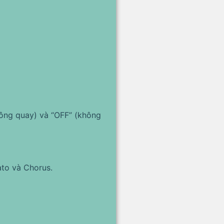
hông quay) và “OFF” (không
ato và Chorus.