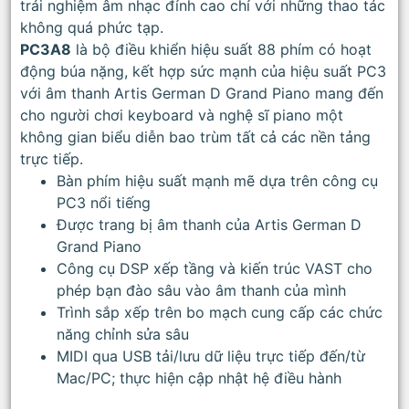
trải nghiệm âm nhạc đỉnh cao chỉ với những thao tác
không quá phức tạp.
PC3A8
là bộ điều khiển hiệu suất 88 phím có hoạt
động búa nặng, kết hợp sức mạnh của hiệu suất PC3
với âm thanh Artis German D Grand Piano mang đến
cho người chơi keyboard và nghệ sĩ piano một
không gian biểu diễn bao trùm tất cả các nền tảng
trực tiếp.
Bàn phím hiệu suất mạnh mẽ dựa trên công cụ
PC3 nổi tiếng
Được trang bị âm thanh của Artis German D
Grand Piano
Công cụ DSP xếp tầng và kiến ​​trúc VAST cho
phép bạn đào sâu vào âm thanh của mình
Trình sắp xếp trên bo mạch cung cấp các chức
năng chỉnh sửa sâu
MIDI qua USB tải/lưu dữ liệu trực tiếp đến/từ
Mac/PC; thực hiện cập nhật hệ điều hành