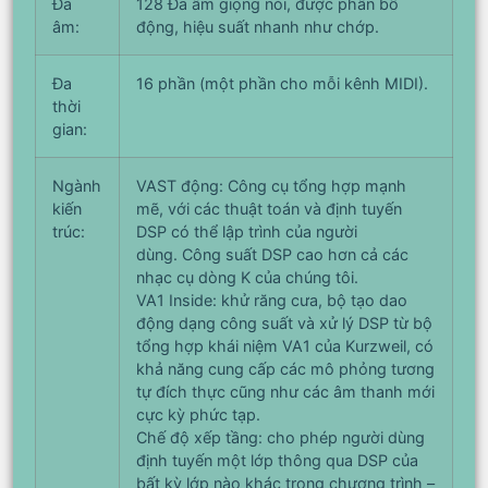
Đa
128 Đa âm giọng nói, được phân bổ
âm:
động, hiệu suất nhanh như chớp.
Đa
16 phần (một phần cho mỗi kênh MIDI).
thời
gian:
Ngành
VAST động: Công cụ tổng hợp mạnh
kiến ​​​​
mẽ, với các thuật toán và định tuyến
trúc:
DSP có thể lập trình của người
dùng. Công suất DSP cao hơn cả các
nhạc cụ dòng K của chúng tôi.
VA1 Inside: khử răng cưa, bộ tạo dao
động dạng công suất và xử lý DSP từ bộ
tổng hợp khái niệm VA1 của Kurzweil, có
khả năng cung cấp các mô phỏng tương
tự đích thực cũng như các âm thanh mới
cực kỳ phức tạp.
Chế độ xếp tầng: cho phép người dùng
định tuyến một lớp thông qua DSP của
bất kỳ lớp nào khác trong chương trình –