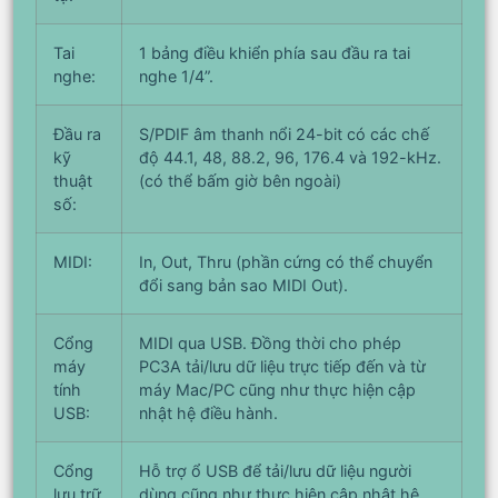
Tai
1 bảng điều khiển phía sau đầu ra tai
nghe:
nghe 1/4”.
Đầu ra
S/PDIF âm thanh nổi 24-bit có các chế
kỹ
độ 44.1, 48, 88.2, 96, 176.4 và 192-kHz.
thuật
(có thể bấm giờ bên ngoài)
số:
MIDI:
In, Out, Thru (phần cứng có thể chuyển
đổi sang bản sao MIDI Out).
Cổng
MIDI qua USB. Đồng thời cho phép
máy
PC3A tải/lưu dữ liệu trực tiếp đến và từ
tính
máy Mac/PC cũng như thực hiện cập
USB:
nhật hệ điều hành.
Cổng
Hỗ trợ ổ USB để tải/lưu dữ liệu người
lưu trữ
dùng cũng như thực hiện cập nhật hệ