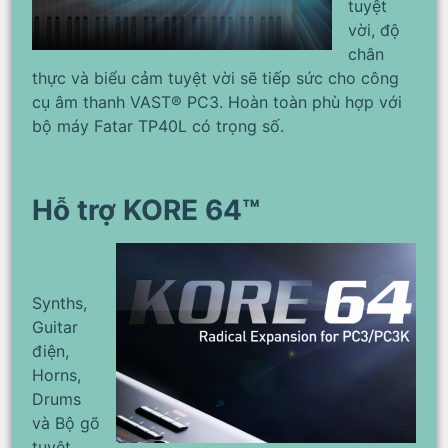
tuyệt
vời, độ
chân
thực và biểu cảm tuyệt vời sẽ tiếp sức cho công
cụ âm thanh VAST® PC3. Hoàn toàn phù hợp với
bộ máy Fatar TP40L có trọng số.
Hỗ trợ KORE 64™
Synths,
Guitar
điện,
Horns,
Drums
và Bộ gõ
tuyệt