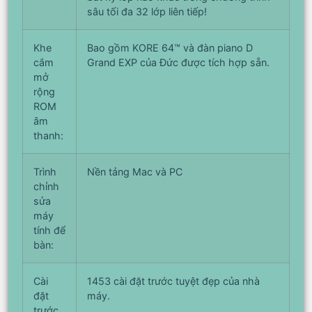
sâu tối đa 32 lớp liên tiếp!
Khe
Bao gồm KORE 64™ và đàn piano D
cắm
Grand EXP của Đức được tích hợp sẵn.
mở
rộng
ROM
âm
thanh:
Trình
Nền tảng Mac và PC
chỉnh
sửa
máy
tính để
bàn:
Cài
1453 cài đặt trước tuyệt đẹp của nhà
đặt
máy.
trước