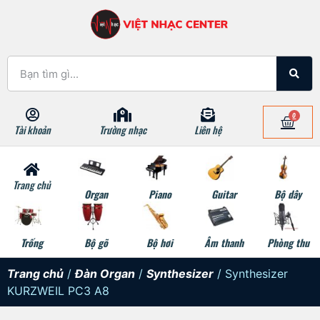
0
Tài khoản
Trường nhạc
Liên hệ
Trang chủ
Organ
Piano
Guitar
Bộ dây
Trống
Bộ gõ
Bộ hơi
Âm thanh
Phòng thu
Trang chủ
/
Đàn Organ
/
Synthesizer
/ Synthesizer
KURZWEIL PC3 A8