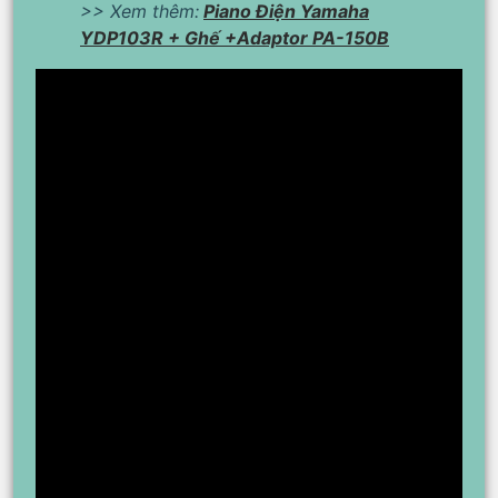
>> Xem thêm:
Piano Điện Yamaha
YDP103R + Ghế +Adaptor PA-150B