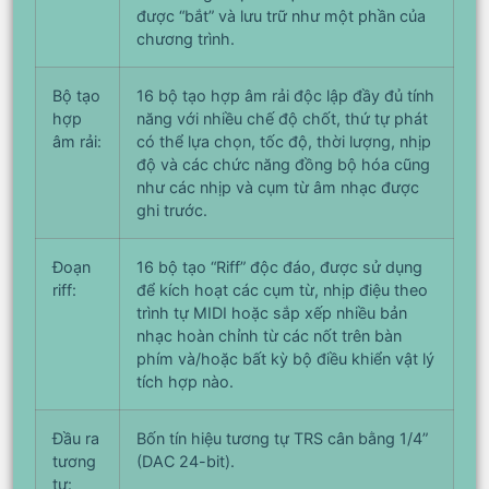
được “bắt” và lưu trữ như một phần của
chương trình.
Bộ tạo
16 bộ tạo hợp âm rải độc lập đầy đủ tính
hợp
năng với nhiều chế độ chốt, thứ tự phát
âm rải:
có thể lựa chọn, tốc độ, thời lượng, nhịp
độ và các chức năng đồng bộ hóa cũng
như các nhịp và cụm từ âm nhạc được
ghi trước.
Đoạn
16 bộ tạo “Riff” độc đáo, được sử dụng
riff:
để kích hoạt các cụm từ, nhịp điệu theo
trình tự MIDI hoặc sắp xếp nhiều bản
nhạc hoàn chỉnh từ các nốt trên bàn
phím và/hoặc bất kỳ bộ điều khiển vật lý
tích hợp nào.
Đầu ra
Bốn tín hiệu tương tự TRS cân bằng 1/4”
tương
(DAC 24-bit).
tự: