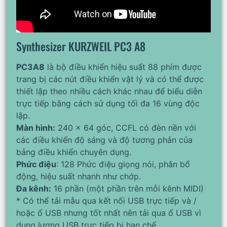
Synthesizer KURZWEIL PC3 A8
PC3A8
là bộ điều khiển hiệu suất 88 phím được
trang bị các nút điều khiển vật lý và có thể được
thiết lập theo nhiều cách khác nhau để biểu diễn
trực tiếp bằng cách sử dụng tối đa 16 vùng độc
lập.
Màn hình:
240 x 64 góc, CCFL có đèn nền với
các điều khiển độ sáng và độ tương phản của
bảng điều khiển chuyên dụng.
Phức điệu
: 128 Phức điệu giọng nói, phân bổ
động, hiệu suất nhanh như chớp.
Đa kênh:
16 phần (một phần trên mỗi kênh MIDI)
* Có thể tải mẫu qua kết nối USB trực tiếp và /
hoặc ổ USB nhưng tốt nhất nên tải qua ổ USB vì
dung lượng USB trực tiếp bị hạn chế.