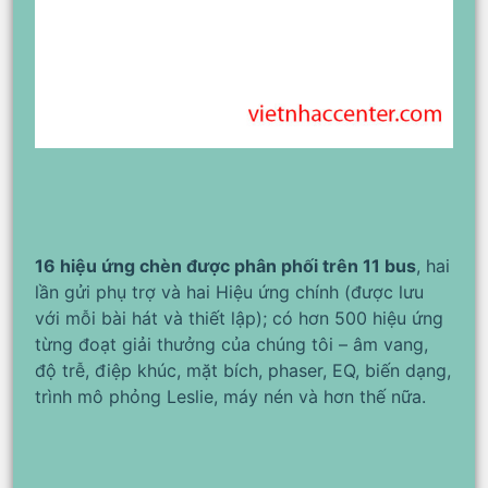
16 hiệu ứng chèn được phân phối trên 11 bus
, hai
lần gửi phụ trợ và hai Hiệu ứng chính (được lưu
với mỗi bài hát và thiết lập); có hơn 500 hiệu ứng
từng đoạt giải thưởng của chúng tôi – âm vang,
độ trễ, điệp khúc, mặt bích, phaser, EQ, biến dạng,
trình mô phỏng Leslie, máy nén và hơn thế nữa.