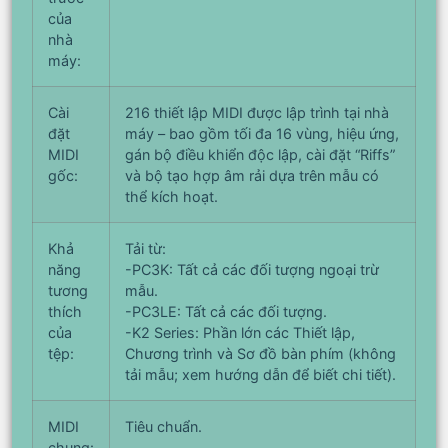
của
nhà
máy:
Cài
216 thiết lập MIDI được lập trình tại nhà
đặt
máy – bao gồm tối đa 16 vùng, hiệu ứng,
MIDI
gán bộ điều khiển độc lập, cài đặt “Riffs”
gốc:
và bộ tạo hợp âm rải dựa trên mẫu có
thể kích hoạt.
Khả
Tải từ:
năng
-PC3K: Tất cả các đối tượng ngoại trừ
tương
mẫu.
thích
-PC3LE: Tất cả các đối tượng.
của
-K2 Series: Phần lớn các Thiết lập,
tệp:
Chương trình và Sơ đồ bàn phím (không
tải mẫu; xem hướng dẫn để biết chi tiết).
MIDI
Tiêu chuẩn.
chung: