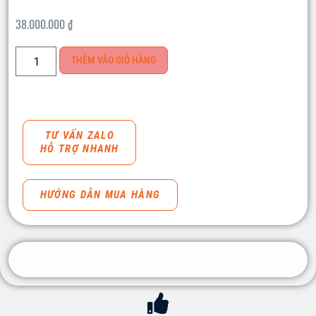
38.000.000
₫
THÊM VÀO GIỎ HÀNG
TƯ VẤN ZALO
HỖ TRỢ NHANH
HƯỚNG DẪN MUA HÀNG