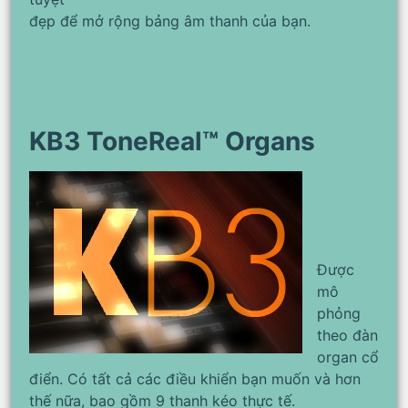
đẹp để mở rộng bảng âm thanh của bạn.
KB3 ToneReal™ Organs
Được
mô
phỏng
theo đàn
organ cổ
điển. Có tất cả các điều khiển bạn muốn và hơn
thế nữa, bao gồm 9 thanh kéo thực tế.