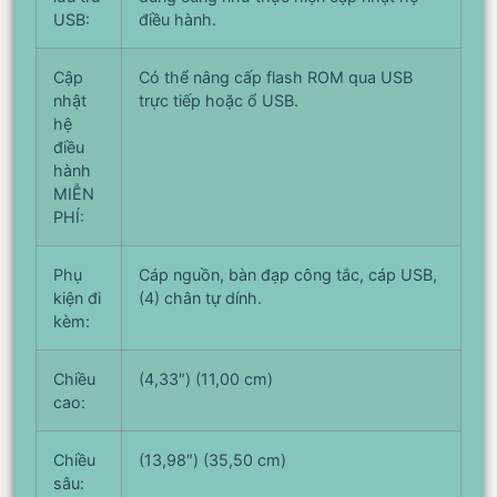
USB:
điều hành.
Cập
Có thể nâng cấp flash ROM qua USB
nhật
trực tiếp hoặc ổ USB.
hệ
điều
hành
MIỄN
PHÍ:
Phụ
Cáp nguồn, bàn đạp công tắc, cáp USB,
kiện đi
(4) chân tự dính.
kèm:
Chiều
(4,33″) (11,00 cm)
cao:
Chiều
(13,98″) (35,50 cm)
sâu: