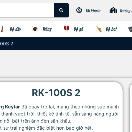
Tài khoản
Trường 
Bộ dây
Trống
Bộ gõ
Bộ hơi
100S 2
RK-100S 2
rg Keytar
đã quay trở lại, mang theo những sức mạnh
thanh vượt trội, thiết kế tinh tế, sẵn sàng nâng người
n nỗi bật trên ánh đèn sân khấu.
 sự trải nghiệm đặc biệt hơn bao giờ hết.