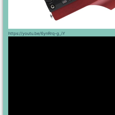
https://youtu.be/6ynRrq-g_iY