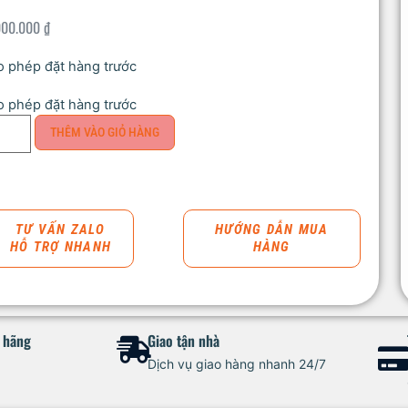
000.000
₫
 phép đặt hàng trước
 phép đặt hàng trước
THÊM VÀO GIỎ HÀNG
TƯ VẤN ZALO
HƯỚNG DẪN MUA
HỖ TRỢ NHANH
HÀNG
h hãng
Giao tận nhà
Dịch vụ giao hàng nhanh 24/7