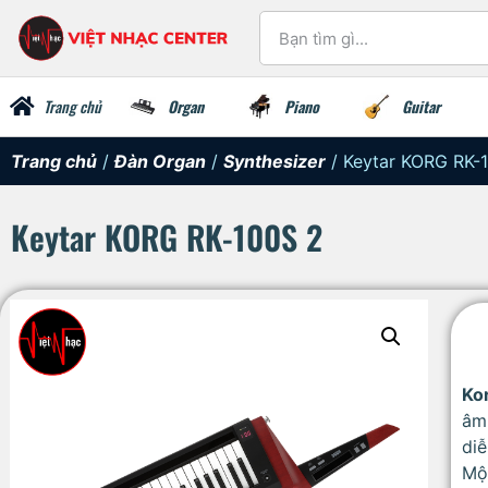
Trang chủ
Organ
Piano
Guitar
Trang chủ
/
Đàn Organ
/
Synthesizer
/ Keytar KORG RK-
Keytar KORG RK-100S 2
Ko
âm 
diễ
Một