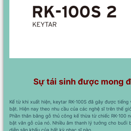
Sự tái sinh được mong đ
Kể từ khi xuất hiện, keytar RK-100S đã gây được tiến
bật. Hiện nay theo nhu cầu của các nghệ sĩ trên thế gi
Phần thân bằng gỗ thủ công kế thừa từ chiếc RK-100 n
bật vân gỗ của nó. Nhiều âm thanh lý tưởng cho buổi 
diễn sân khấu của bất kỳ nhạc sĩ nào.