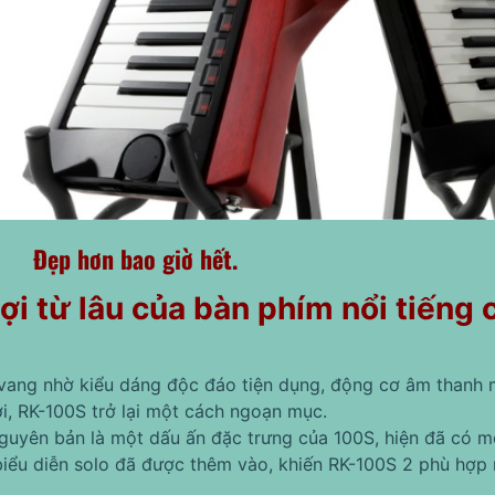
Đẹp hơn bao giờ hết.
ợi từ lâu của bàn phím nổi tiếng
g vang nhờ kiểu dáng độc đáo tiện dụng, động cơ âm thanh 
ới, RK-100S trở lại một cách ngoạn mục.
guyên bản là một dấu ấn đặc trưng của 100S, hiện đã có mộ
biểu diễn solo đã được thêm vào, khiến RK-100S 2 phù hợp 