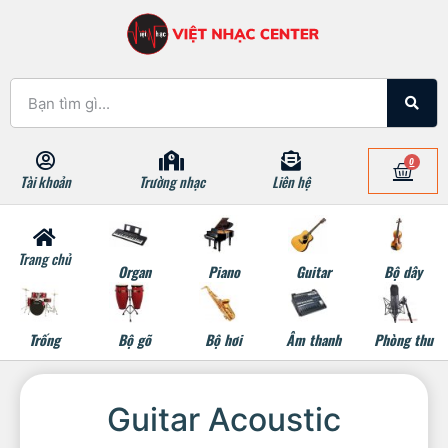
0
Tài khoản
Trường nhạc
Liên hệ
Trang chủ
Organ
Piano
Guitar
Bộ dây
Trống
Bộ gõ
Bộ hơi
Âm thanh
Phòng thu
Guitar Acoustic