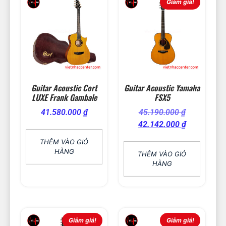
Giảm giá!
Guitar Acoustic Cort
Guitar Acoustic Yamaha
LUXE Frank Gambale
FSX5
41.580.000
₫
45.190.000
₫
42.142.000
₫
THÊM VÀO GIỎ
HÀNG
THÊM VÀO GIỎ
HÀNG
Giảm giá!
Giảm giá!