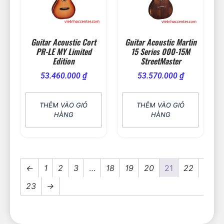
Guitar Acoustic Cort
Guitar Acoustic Martin
PR-LE MY Limited
15 Series 000-15M
Edition
StreetMaster
53.460.000
₫
53.570.000
₫
THÊM VÀO GIỎ
THÊM VÀO GIỎ
HÀNG
HÀNG
←
1
2
3
…
18
19
20
21
22
23
→