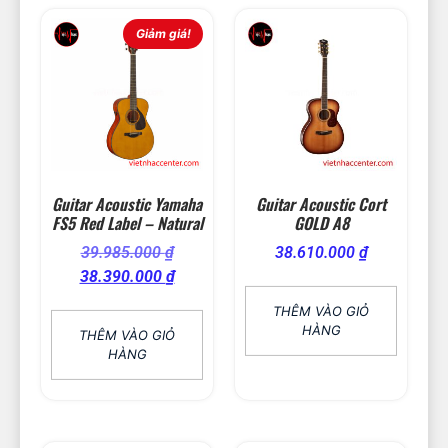
Giảm giá!
Guitar Acoustic Yamaha
Guitar Acoustic Cort
FS5 Red Label – Natural
GOLD A8
39.985.000
₫
38.610.000
₫
38.390.000
₫
THÊM VÀO GIỎ
HÀNG
THÊM VÀO GIỎ
HÀNG