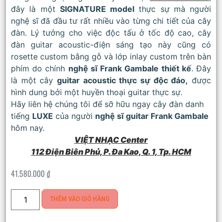
đây là một
SIGNATURE model
thực sự mà người
nghệ sĩ đã đầu tư rất nhiều vào từng chi tiết của cây
đàn. Lý tưởng cho việc độc tấu ở tốc độ cao, cây
đàn guitar acoustic-điện sáng tạo này cũng có
rosette custom bằng gỗ và lớp inlay custom trên bàn
phím do chính
nghệ sĩ Frank Gambale thiết kế
. Đây
là một cây
guitar acoustic thực sự độc đáo,
được
hình dung bởi một huyền thoại guitar thực sự.
Hãy liên hệ chúng tôi để sỡ hữu ngay cây đàn danh
tiếng
LUXE
của người
nghệ sĩ guitar Frank Gambale
hôm nay.
VIỆT NHẠC Center
112 Điện Biên Phủ, P. Đa Kao, Q. 1, Tp. HCM
41.580.000
₫
THÊM VÀO GIỎ HÀNG