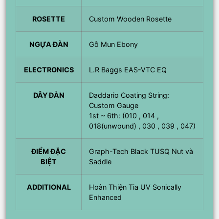
ROSETTE
Custom Wooden Rosette
NGỰA ĐÀN
Gỗ Mun Ebony
ELECTRONICS
L.R Baggs EAS-VTC EQ
DÂY ĐÀN
Daddario Coating String:
Custom Gauge
1st ~ 6th: (010 , 014 ,
018(unwound) , 030 , 039 , 047)
ĐIỂM ĐẶC
Graph-Tech Black TUSQ Nut và
BIỆT
Saddle
ADDITIONAL
Hoàn Thiện Tia UV Sonically
Enhanced