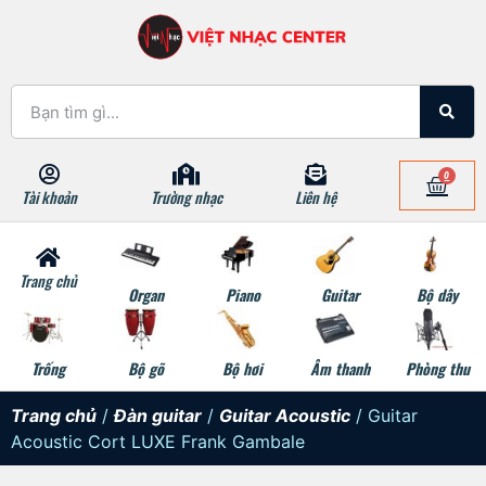
0
Tài khoản
Trường nhạc
Liên hệ
Trang chủ
Organ
Piano
Guitar
Bộ dây
Trống
Bộ gõ
Bộ hơi
Âm thanh
Phòng thu
Trang chủ
/
Đàn guitar
/
Guitar Acoustic
/ Guitar
Acoustic Cort LUXE Frank Gambale