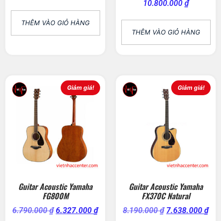
10.800.000
₫
THÊM VÀO GIỎ HÀNG
THÊM VÀO GIỎ HÀNG
Giảm giá!
Giảm giá!
Guitar Acoustic Yamaha
Guitar Acoustic Yamaha
FG800M
FX370C Natural
6.790.000
₫
6.327.000
₫
8.190.000
₫
7.638.000
₫