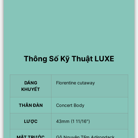
Thông Số Kỹ Thuật LUXE
DÁNG
Florentine cutaway
KHUYẾT
THÂN ĐÀN
Concert Body
LƯỢC
43mm (1 11/16″)
MẶT TRƯỚC
Gỗ Nguyên Tấm Adirondack