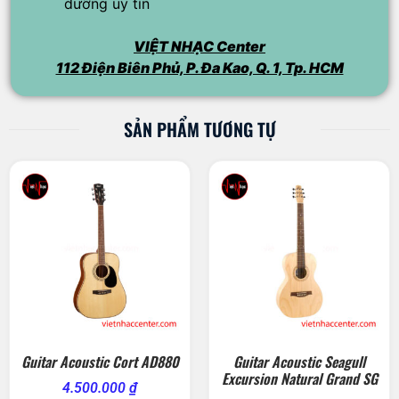
dưỡng uy tín
VIỆT NHẠC Center
112 Điện Biên Phủ, P. Đa Kao, Q. 1, Tp. HCM
SẢN PHẨM TƯƠNG TỰ
Guitar Acoustic Cort AD880
Guitar Acoustic Seagull
Excursion Natural Grand SG
4.500.000
₫