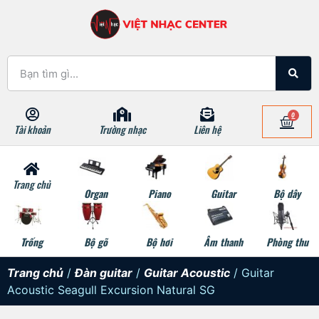
0
Tài khoản
Trường nhạc
Liên hệ
Trang chủ
Organ
Piano
Guitar
Bộ dây
Trống
Bộ gõ
Bộ hơi
Âm thanh
Phòng thu
Trang chủ
/
Đàn guitar
/
Guitar Acoustic
/ Guitar
Acoustic Seagull Excursion Natural SG