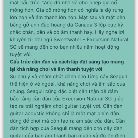
mặt cấu trúc, tăng độ nhô và cho phép gia cố
mỏng hơn. Gia cố mỏng hơn có nghĩa là độ rung
lớn hơn và âm thanh lớn hơn. Mặt sau và mặt bên
bằng gỗ anh đào hoang dã Canada 3 lớp cực kỳ
chắc chắn, bền và có âm thanh hay. Hãy nghe lời
khuyên từ đội ngũ Sweetwater – Excursion Natural
SG sẽ mang đến cho bạn nhiều năm hoạt động
tuyệt vời.
Cấu trúc cần đàn và cách lắp đặt sáng tạo mang
lại khả năng chơi và âm thanh tuyệt vời
Sự chú ý và chăm chút dành cho từng cây Seagull
thể hiện ở vẻ ngoài, khả năng chơi và âm sắc của
chúng. Seagull cũng đặc biệt cẩn thận để đảm
bảo rằng cần đàn của Excursion Natural SG giúp
tạo ra trải nghiệm chơi guitar tuyệt vời. Cần đàn
guitar acoustic không chỉ là một mặt phím đàn
dùng để chơi mà còn tạo ra âm sắc của đàn. Cần
đàn tích hợp của Seagull mang đến cho cây đàn
guitar của bạn âm thanh bạn muốn và độ ổn định