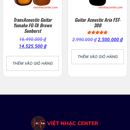
TransAcoustic Guitar
Guitar Acoustic Aria FST-
Yamaha FG-TA Brown
300
Sunburst
Được xếp
16.490.000
₫
2.990.000
₫
2.500.000
₫
hạng
14.525.500
₫
5.00
5 sao
THÊM VÀO GIỎ HÀNG
THÊM VÀO GIỎ HÀNG