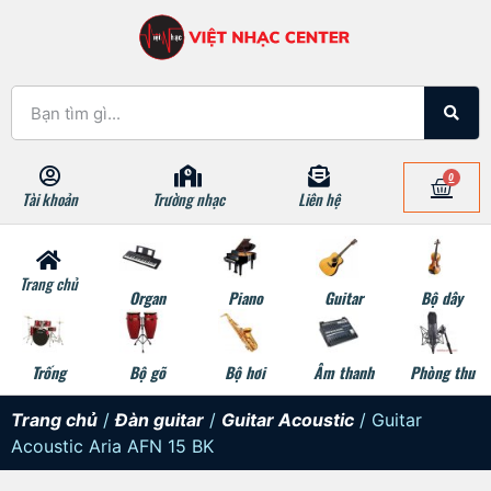
0
Tài khoản
Trường nhạc
Liên hệ
Trang chủ
Organ
Piano
Guitar
Bộ dây
Trống
Bộ gõ
Bộ hơi
Âm thanh
Phòng thu
Trang chủ
/
Đàn guitar
/
Guitar Acoustic
/ Guitar
Acoustic Aria AFN 15 BK