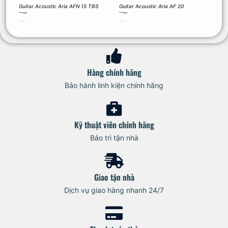
Guitar Acoustic Aria AFN 15 TBS
Guitar Acoustic Aria AF 20
3.490.000
₫
2.000.000
₫
3.990.000
₫
3.500.000
₫
Thêm vào giỏ hàng
Thêm vào giỏ hàng
Hàng chính hãng
Bảo hành linh kiện chính hãng
Kỹ thuật viên chính hãng
Bảo trì tận nhà
Giao tận nhà
Dịch vụ giao hàng nhanh 24/7