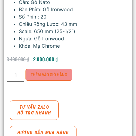
Cần: Gỗ Nato
Bàn Phím: Gỗ Ironwood
Số Phím: 20
Chiều Rộng Lược: 43 mm
Scale: 650 mm (25-1/2″)
Ngựa: Gỗ Ironwood
Khóa: Mạ Chrome
3.490.000
₫
2.000.000
₫
THÊM VÀO GIỎ HÀNG
TƯ VẤN ZALO
HỖ TRỢ NHANH
HƯỚNG DẪN MUA HÀNG