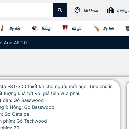
Tài khoản
Trường 
Bộ dây
Trống
Bộ gõ
Bộ hơi
c Aria AF 20
sta FST-300 thiết kế cho người mới học. Tiêu chuẩn
t lượng khá tốt với giá tiền vừa phải.
t đàn: Gỗ Basswood
ng & Hông: Gỗ Basswood
n: Gỗ Catalpa
n phím: Gỗ Techwood
 phím: 20