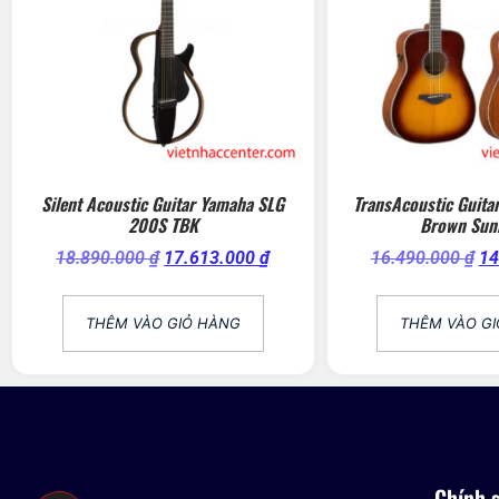
Silent Acoustic Guitar Yamaha SLG
TransAcoustic Guita
200S TBK
Brown Sun
18.890.000
₫
17.613.000
₫
16.490.000
₫
14
THÊM VÀO GIỎ HÀNG
THÊM VÀO G
Chính 