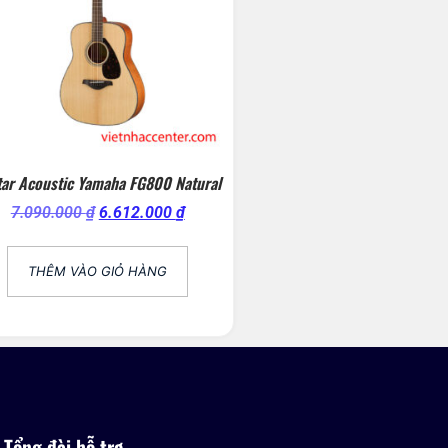
tar Acoustic Yamaha FG800 Natural
7.090.000
₫
6.612.000
₫
THÊM VÀO GIỎ HÀNG
Tổng đài hỗ trợ