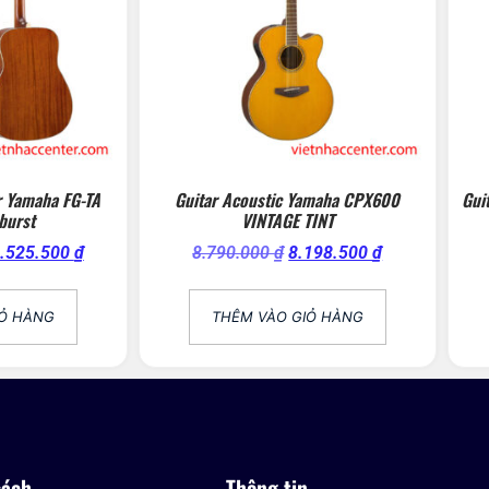
r Yamaha FG-TA
Guitar Acoustic Yamaha CPX600
Gui
burst
VINTAGE TINT
.525.500
₫
8.790.000
₫
8.198.500
₫
IỎ HÀNG
THÊM VÀO GIỎ HÀNG
sách
Thông tin