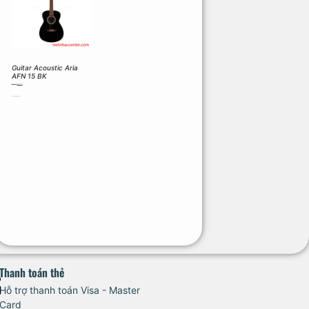
Guitar Acoustic Aria
AFN 15 BK
3.490.000
₫
2.000.000
₫
Thêm vào giỏ hàng
Thanh toán thẻ
Hỗ trợ thanh toán Visa - Master
Card