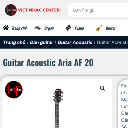
Trang chủ
Organ
Piano
Guitar
Trang chủ
/
Đàn guitar
/
Guitar Acoustic
/ Guitar Acousti
Guitar Acoustic Aria AF 20
Fie
chấ
Mặ
Lư
Cầ
Cầ
Số