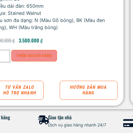
iều dài đàn: 650mm
ựa: Stained Walnut
u sơn đa dạng: N (Màu Gỗ bóng), BK (Màu đen
ng), WH (Màu trắng bóng)
90.000
₫
3.500.000
₫
THÊM VÀO GIỎ HÀNG
TƯ VẤN ZALO
HƯỚNG DẪN MUA
HỖ TRỢ NHANH
HÀNG
h hãng
Giao tận nhà
Dịch vụ giao hàng nhanh 24/7