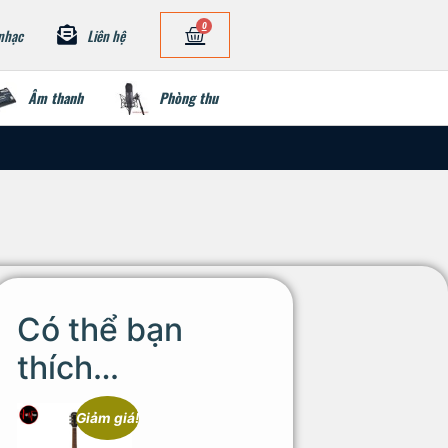
0
nhạc
Liên hệ
Âm thanh
Phòng thu
Có thể bạn
thích…
Giảm giá!