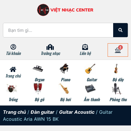
0
Tài khoản
Trường nhạc
Liên hệ
Trang chủ
Organ
Piano
Guitar
Bộ dây
Trống
Bộ gõ
Bộ hơi
Âm thanh
Phòng thu
Trang chủ
/
Đàn guitar
/
Guitar Acoustic
/ Guitar
Acoustic Aria AWN 15 BK