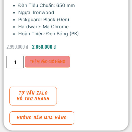
Đàn Tiêu Chuẩn: 650 mm
Ngựa: Ironwood
Pickguard: Black (Đen)
Hardware: Mạ Chrome
Hoàn Thiện: Đen Bóng (BK)
2.990.000
₫
2.650.000
₫
THÊM VÀO GIỎ HÀNG
TƯ VẤN ZALO
HỖ TRỢ NHANH
HƯỚNG DẪN MUA HÀNG