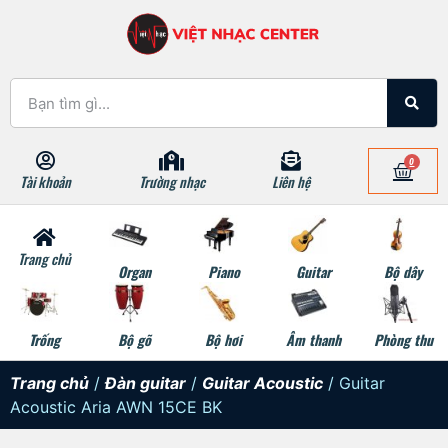
0
Tài khoản
Trường nhạc
Liên hệ
Trang chủ
Organ
Piano
Guitar
Bộ dây
Trống
Bộ gõ
Bộ hơi
Âm thanh
Phòng thu
Trang chủ
/
Đàn guitar
/
Guitar Acoustic
/ Guitar
Acoustic Aria AWN 15CE BK