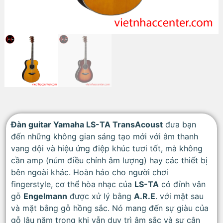
Đàn guitar Yamaha LS-TA TransAcoust
đưa bạn
đến những không gian sáng tạo mới với âm thanh
vang dội và hiệu ứng điệp khúc tươi tốt, mà không
cần amp (núm điều chỉnh âm lượng) hay các thiết bị
bên ngoài khác. Hoàn hảo cho người chơi
fingerstyle, cơ thể hòa nhạc của
LS-TA
có đỉnh vân
gỗ
Engelmann
được xử lý bằng
A.R.E
. với mặt sau
và mặt bằng gỗ hồng sắc. Nó mang đến sự giàu của
gỗ lâu năm trong khi vẫn duy trì âm sắc và sự cân