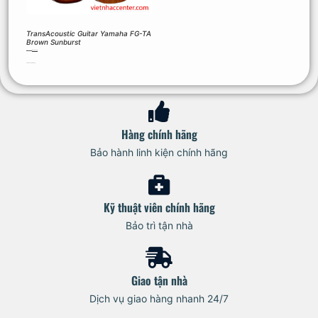
TransAcoustic Guitar Yamaha FG-TA
Brown Sunburst
16.490.000
₫
14.525.500
₫
Thêm vào giỏ hàng
Hàng chính hãng
Bảo hành linh kiện chính hãng
Kỹ thuật viên chính hãng
Bảo trì tận nhà
Giao tận nhà
Dịch vụ giao hàng nhanh 24/7