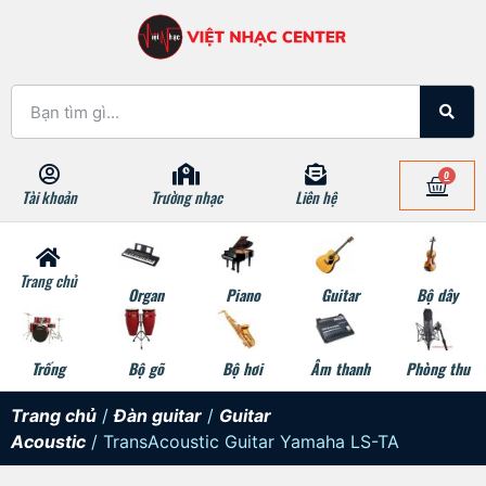
0
Tài khoản
Trường nhạc
Liên hệ
Trang chủ
Organ
Piano
Guitar
Bộ dây
Trống
Bộ gõ
Bộ hơi
Âm thanh
Phòng thu
Trang chủ
/
Đàn guitar
/
Guitar
Acoustic
/ TransAcoustic Guitar Yamaha LS-TA