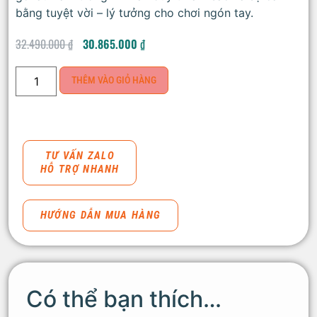
bằng tuyệt vời – lý tưởng cho chơi ngón tay.
32.490.000
₫
30.865.000
₫
THÊM VÀO GIỎ HÀNG
TƯ VẤN ZALO
HỖ TRỢ NHANH
HƯỚNG DẪN MUA HÀNG
Có thể bạn thích…