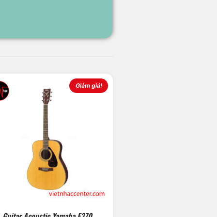
Giảm giá!
Guitar Acoustic Yamaha F370