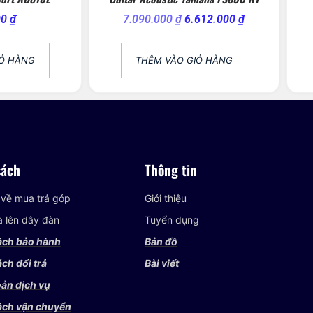
00
₫
7.090.000
₫
6.612.000
₫
IỎ HÀNG
THÊM VÀO GIỎ HÀNG
sách
Thông tin
 về mua trả góp
Giới thiệu
và lên dây đàn
Tuyển dụng
ách bảo hành
Bản đồ
ch đổi trả
Bài viết
ản dịch vụ
ách vận chuyển