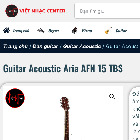
Trang chủ
Organ
Piano
Guitar
Trang chủ
/
Đàn guitar
/
Guitar Acoustic
/ Guitar Acoust
Guitar Acoustic Aria AFN 15 TBS
Để 
âm 
khở
vài
và
là 
bạn