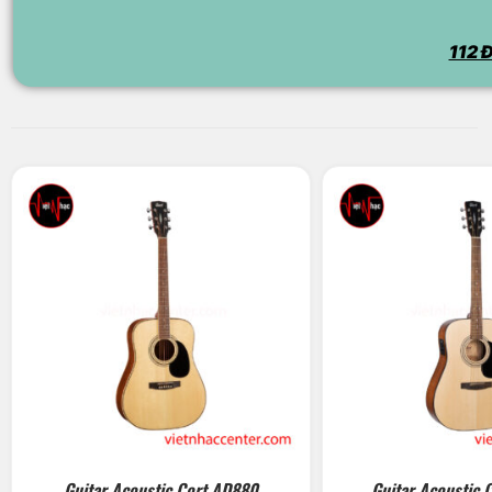
112 Đ
Guitar Acoustic Cort AD880
Guitar Acoustic 