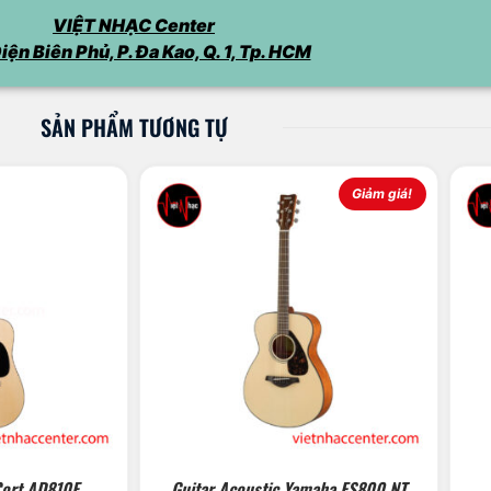
VIỆT NHẠC Center
iện Biên Phủ, P. Đa Kao, Q. 1, Tp. HCM
SẢN PHẨM TƯƠNG TỰ
Giảm giá!
Cort AD810E
Guitar Acoustic Yamaha FS800 NT