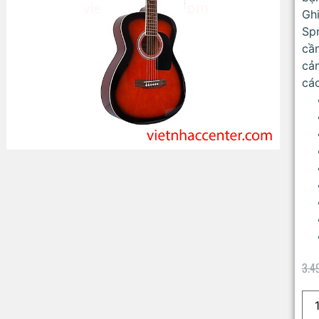
Gh
Spr
cần
cảm
các
3.4