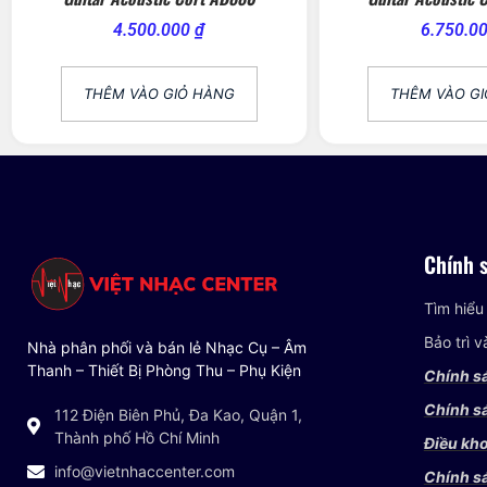
4.500.000
₫
6.750.0
THÊM VÀO GIỎ HÀNG
THÊM VÀO G
Chính 
Tìm hiểu
Bảo trì 
Nhà phân phối và bán lẻ Nhạc Cụ – Âm
Thanh – Thiết Bị Phòng Thu – Phụ Kiện
Chính s
Chính sá
112 Điện Biên Phủ, Đa Kao, Quận 1,
Thành phố Hồ Chí Minh
Điều kho
info@vietnhaccenter.com
Chính s