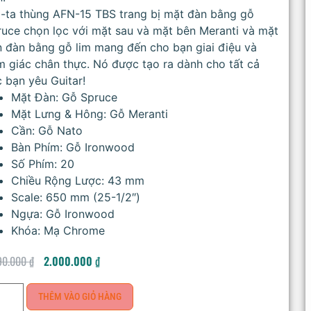
i-ta thùng AFN-15 TBS trang bị mặt đàn bằng gỗ
uce chọn lọc với mặt sau và mặt bên Meranti và mặt
 đàn bằng gỗ lim mang đến cho bạn giai điệu và
 giác chân thực. Nó được tạo ra dành cho tất cả
 bạn yêu Guitar!
Mặt Đàn: Gỗ Spruce
Mặt Lưng & Hông: Gỗ Meranti
Cần: Gỗ Nato
Bàn Phím: Gỗ Ironwood
Số Phím: 20
Chiều Rộng Lược: 43 mm
Scale: 650 mm (25-1/2″)
Ngựa: Gỗ Ironwood
Khóa: Mạ Chrome
90.000
₫
2.000.000
₫
THÊM VÀO GIỎ HÀNG