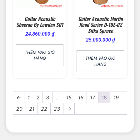
Guitar Acoustic
Guitar Acoustic Martin
Sheeran By Lowden S01
Road Series D-10E-02
Sitka Spruce
24.860.000
₫
25.000.000
₫
THÊM VÀO GIỎ
HÀNG
THÊM VÀO GIỎ
HÀNG
←
1
2
3
…
15
16
17
18
19
20
21
22
23
→