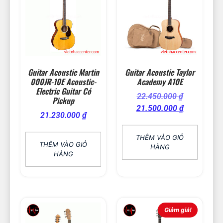
Guitar Acoustic Martin
Guitar Acoustic Taylor
000JR-10E Acoustic-
Academy A10E
Electric Guitar Có
22.450.000
₫
Pickup
21.500.000
₫
21.230.000
₫
THÊM VÀO GIỎ
THÊM VÀO GIỎ
HÀNG
HÀNG
Giảm giá!