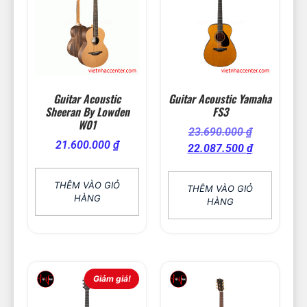
Guitar Acoustic
Guitar Acoustic Yamaha
Sheeran By Lowden
FS3
W01
23.690.000
₫
21.600.000
₫
22.087.500
₫
THÊM VÀO GIỎ
THÊM VÀO GIỎ
HÀNG
HÀNG
Giảm giá!