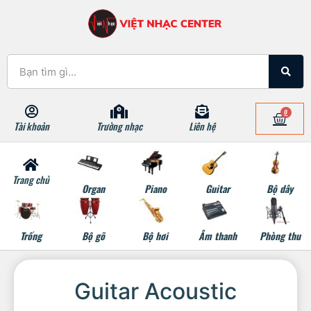
0
Tài khoản
Trường nhạc
Liên hệ
Trang chủ
Organ
Piano
Guitar
Bộ dây
Trống
Bộ gõ
Bộ hơi
Âm thanh
Phòng thu
Guitar Acoustic