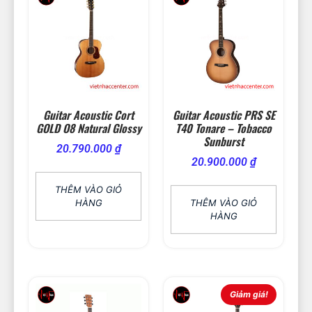
Guitar Acoustic Cort
Guitar Acoustic PRS SE
GOLD O8 Natural Glossy
T40 Tonare – Tobacco
Sunburst
20.790.000
₫
20.900.000
₫
THÊM VÀO GIỎ
HÀNG
THÊM VÀO GIỎ
HÀNG
Giảm giá!