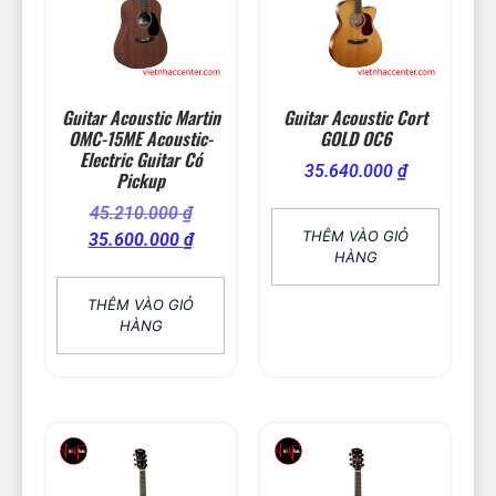
Guitar Acoustic Martin
Guitar Acoustic Cort
OMC-15ME Acoustic-
GOLD OC6
Electric Guitar Có
35.640.000
₫
Pickup
45.210.000
₫
THÊM VÀO GIỎ
35.600.000
₫
HÀNG
THÊM VÀO GIỎ
HÀNG