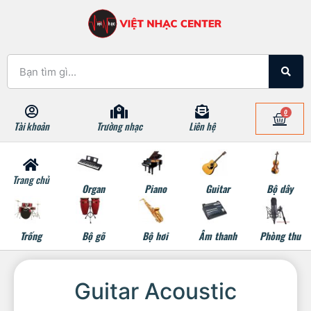
0
Tài khoản
Trường nhạc
Liên hệ
Trang chủ
Organ
Piano
Guitar
Bộ dây
Trống
Bộ gõ
Bộ hơi
Âm thanh
Phòng thu
Guitar Acoustic