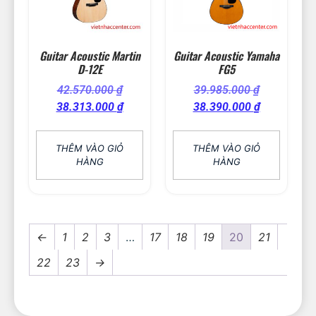
Guitar Acoustic Martin
Guitar Acoustic Yamaha
D-12E
FG5
42.570.000
₫
39.985.000
₫
38.313.000
₫
38.390.000
₫
THÊM VÀO GIỎ
THÊM VÀO GIỎ
HÀNG
HÀNG
←
1
2
3
…
17
18
19
20
21
22
23
→