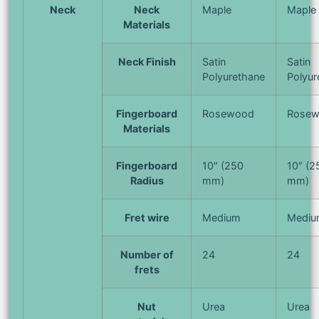
Neck
Neck
Maple
Maple
Materials
Neck Finish
Satin
Satin
Polyurethane
Polyur
Fingerboard
Rosewood
Rose
Materials
Fingerboard
10″ (250
10″ (2
Radius
mm)
mm)
Fret wire
Medium
Mediu
Number of
24
24
frets
Nut
Urea
Urea