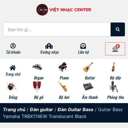
0
Tài khoản
Trường nhạc
Liên hệ
Trang chủ
Organ
Piano
Guitar
Bộ dây
Trống
Bộ gõ
Bộ hơi
Âm thanh
Phòng thu
Trang chủ
/
Đàn guitar
/
Đàn Guitar Bass
/ Guitar Bass
Yamaha TRBX174EW Translucent Black