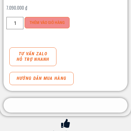
7.090.000
₫
THÊM VÀO GIỎ HÀNG
TƯ VẤN ZALO
HỖ TRỢ NHANH
HƯỚNG DẪN MUA HÀNG