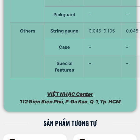
Pickguard
–
–
Others
String gauge
0.045-0.105
0.045
Case
–
–
Special
–
–
Features
VIỆT NHẠC Center
112 Điện Biên Phủ, P. Đa Kao, Q. 1, Tp. HCM
SẢN PHẨM TƯƠNG TỰ