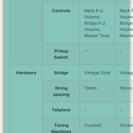
Controls
Neck P.U.
Neck P
Volume,
Volum
Bridge P.U.
Bridge
Volume,
Volum
Master Tone
Maste
Pickup
–
–
Switch
Hardware
Bridge
Vintage Style
Vintag
String
19mm
19mm
spacing
Tailpiece
–
–
Tuning
Covered
Cover
Machines