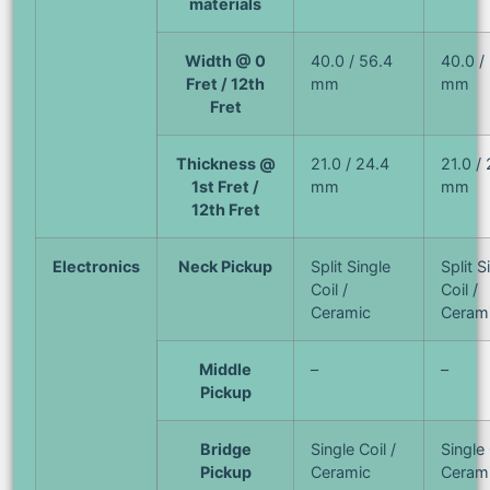
materials
Width @ 0
40.0 / 56.4
40.0 /
Fret / 12th
mm
mm
Fret
Thickness @
21.0 / 24.4
21.0 /
1st Fret /
mm
mm
12th Fret
Electronics
Neck Pickup
Split Single
Split S
Coil /
Coil /
Ceramic
Ceram
Middle
–
–
Pickup
Bridge
Single Coil /
Single 
Pickup
Ceramic
Ceram