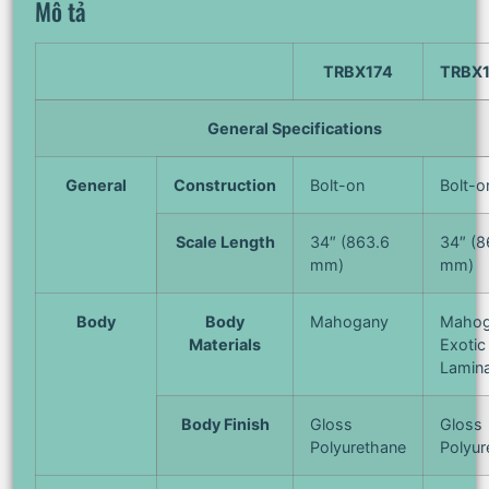
Mô tả
TRBX174
TRBX
General Specifications
General
Construction
Bolt-on
Bolt-o
Scale Length
34″ (863.6
34″ (8
mm)
mm)
Body
Body
Mahogany
Mahog
Materials
Exoti
Lamin
Body Finish
Gloss
Gloss
Polyurethane
Polyur