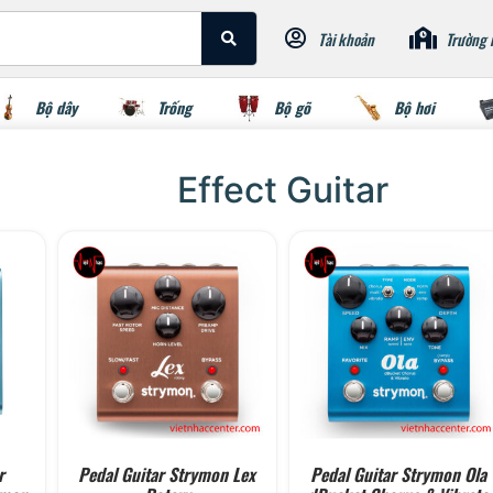
Tài khoản
Trường 
Bộ dây
Trống
Bộ gõ
Bộ hơi
Effect Guitar
r
Pedal Guitar Strymon Lex
Pedal Guitar Strymon Ola