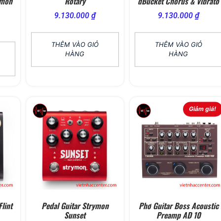
ymon
Rotary
dBucket Chorus & Vibrato
9.130.000
₫
9.130.000
₫
THÊM VÀO GIỎ
THÊM VÀO GIỎ
HÀNG
HÀNG
Giảm giá!
lint
Pedal Guitar Strymon
Phơ Guitar Boss Acoustic
Sunset
Preamp AD 10