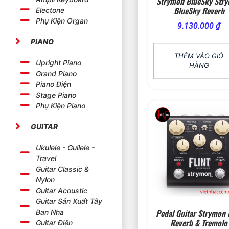
Strymon BlueSky Str
BlueSky Reverb
Electone
Phụ Kiện Organ
9.130.000
₫
PIANO
THÊM VÀO GIỎ
Upright Piano
HÀNG
Grand Piano
Piano Điện
Stage Piano
Phụ Kiện Piano
GUITAR
Ukulele - Guilele -
Travel
Guitar Classic &
Nylon
Guitar Acoustic
Guitar Sản Xuất Tây
Pedal Guitar Strymon F
Ban Nha
Reverb & Tremolo
Guitar Điện