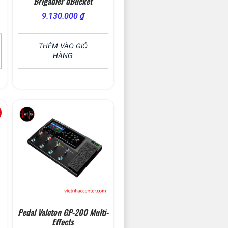
Brigadier dBucket
9.130.000
₫
THÊM VÀO GIỎ
HÀNG
Pedal Valeton GP-200 Multi-
Effects