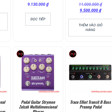
9.130.000
₫
11.000.000
₫
9.500.000
₫
ĐỌC TIẾP
THÊM VÀO GIỎ
HÀNG
nal
Pedal Guitar Strymon
Trace Elliot Transit B Bass
Zelzah Multidimensional
Preamp Pedal
ser
Phaser