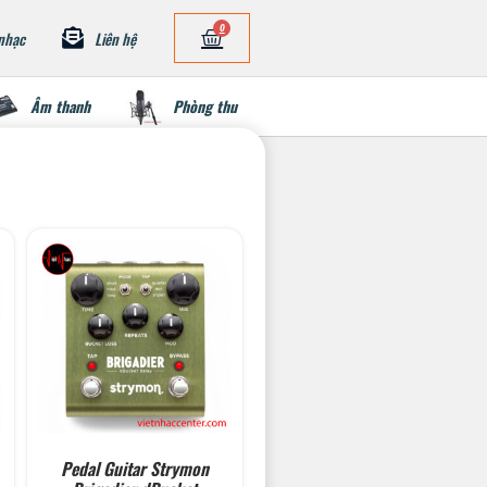
0
nhạc
Liên hệ
Âm thanh
Phòng thu
Pedal Guitar Strymon