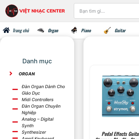
Trang chủ
Organ
Piano
Guitar
Danh mục
ORGAN
Đàn Organ Dành Cho
Giáo Dục
Midi Controllers
Đàn Organ Chuyên
Nghiệp
Analog – Digital
Synth
Synthesizer
Pedal Effects Guita
Ampli Keyboard