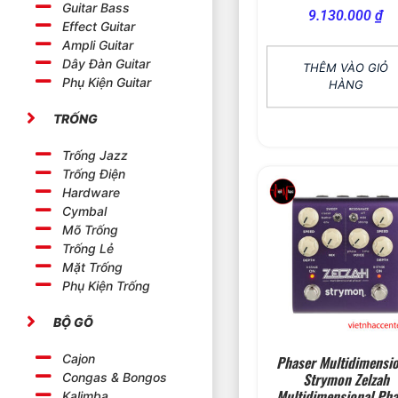
Guitar Bass
9.130.000
₫
Effect Guitar
Ampli Guitar
Dây Đàn Guitar
THÊM VÀO GIỎ
Phụ Kiện Guitar
HÀNG
TRỐNG
Trống Jazz
Trống Điện
Hardware
Cymbal
Mõ Trống
Trống Lẻ
Mặt Trống
Phụ Kiện Trống
BỘ GÕ
Cajon
Phaser Multidimensio
Strymon Zelzah
Congas & Bongos
Multidimensional Pha
Kalimba