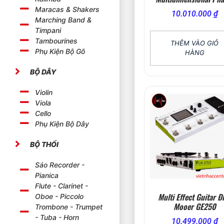
Maracas & Shakers
10.010.000
₫
Marching Band &
Timpani
Tambourines
THÊM VÀO GIỎ
Phụ Kiện Bộ Gõ
HÀNG
BỘ DÂY
Violin
Viola
Cello
Phụ Kiện Bộ Dây
BỘ THỔI
Sáo Recorder -
Pianica
Flute - Clarinet -
Multi Effect Guitar Đ
Oboe - Piccolo
Mooer GE250
Trombone - Trumpet
- Tuba - Horn
10.499.000
₫