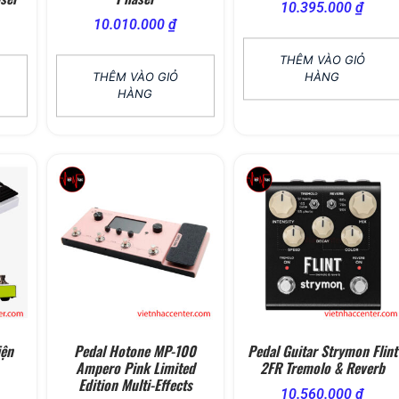
10.395.000
₫
10.010.000
₫
THÊM VÀO GIỎ
THÊM VÀO GIỎ
HÀNG
HÀNG
iện
Pedal Hotone MP-100
Pedal Guitar Strymon Flint
Ampero Pink Limited
2FR Tremolo & Reverb
Edition Multi-Effects
10.560.000
₫