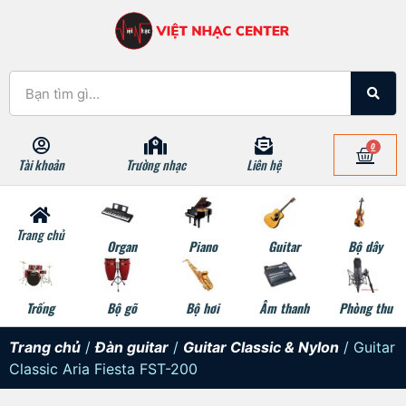
0
Tài khoản
Trường nhạc
Liên hệ
Trang chủ
Organ
Piano
Guitar
Bộ dây
Trống
Bộ gõ
Bộ hơi
Âm thanh
Phòng thu
Trang chủ
/
Đàn guitar
/
Guitar Classic & Nylon
/ Guitar
Classic Aria Fiesta FST-200