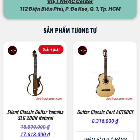
VIỆT NHẠC Center
112 Điện Biên Phủ, P. Đa Kao, Q. 1, Tp. HCM
SẢN PHẨM TƯƠNG TỰ
Giảm giá!
Silent Classic Guitar Yamaha
Guitar Classic Cort AC160CF
SLG 200N Natural
8.316.000
₫
18.890.000
₫
17.613.000
₫
THÊM VÀO GIỎ HÀNG