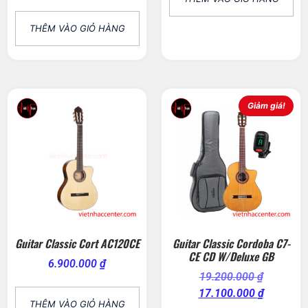
THÊM VÀO GIỎ HÀNG
Giảm giá!
Guitar Classic Cort AC120CE
Guitar Classic Cordoba C7-
CE CD W/Deluxe GB
6.900.000
₫
19.200.000
₫
17.100.000
₫
THÊM VÀO GIỎ HÀNG