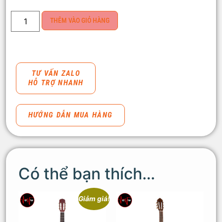
THÊM VÀO GIỎ HÀNG
TƯ VẤN ZALO
HỖ TRỢ NHANH
HƯỚNG DẪN MUA HÀNG
Có thể bạn thích…
Giảm giá!