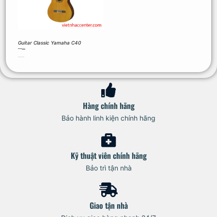
Guitar Classic Yamaha C40
3.390.000
₫
3.051.000
₫
Thêm vào giỏ hàng
Hàng chính hãng
Bảo hành linh kiện chính hãng
Kỹ thuật viên chính hãng
Bảo trì tận nhà
Giao tận nhà