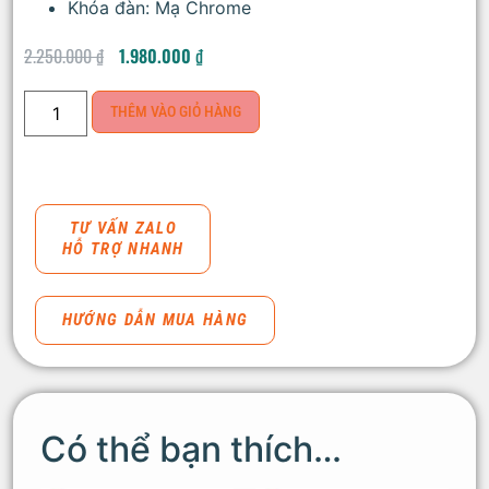
Khóa đàn: Mạ Chrome
2.250.000
₫
1.980.000
₫
THÊM VÀO GIỎ HÀNG
TƯ VẤN ZALO
HỖ TRỢ NHANH
HƯỚNG DẪN MUA HÀNG
Có thể bạn thích…