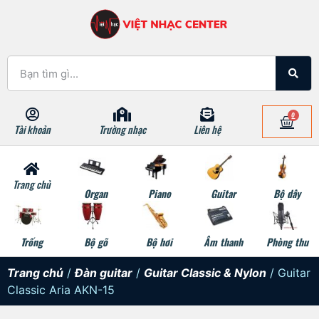
0
Tài khoản
Trường nhạc
Liên hệ
Trang chủ
Organ
Piano
Guitar
Bộ dây
Trống
Bộ gõ
Bộ hơi
Âm thanh
Phòng thu
Trang chủ
/
Đàn guitar
/
Guitar Classic & Nylon
/ Guitar
Classic Aria AKN-15