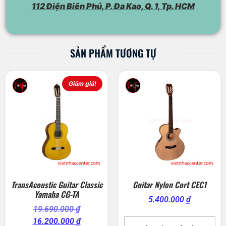
112 Điện Biên Phủ, P. Đa Kao, Q. 1, Tp. HCM
SẢN PHẨM TƯƠNG TỰ
Giảm giá!
TransAcoustic Guitar Classic
Guitar Nylon Cort CEC1
Yamaha CG-TA
5.400.000
₫
19.690.000
₫
16.200.000
₫