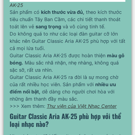
AK-25
Sản phẩm có
kích thước vừa đủ,
theo kích thước
tiêu chuẩn Tây Ban Cầm, các chi tiết thanh thoát
toát lên vẻ
sang trọng
và vô cùng tinh tế.
Do không quá to như các loại đàn guitar cỡ lớn
khác nên Guitar Classic Aria AK-25 phù hợp với tất
cả mọi lứa tuổi.
Guitar Classic Aria AK-25 được hoàn thiện
màu gỗ
bóng
.
Màu sắc nhã nhặn, nhẹ nhàng, không quá
sặc sỡ, rất ưa nhìn.
Guitar Classic Aria AK-25 ra đời là sự mong chờ
của rất nhiều học viên. Sản phẩm với
nhiều ưu
điểm nổi bật,
dễ dàng cho người chơi hòa với
những âm thanh đầy màu sắc.
>>> Xem thêm:
Thư viện của Việt Nhạc Center
Guitar Classic Aria AK-25 phù hợp với thể
loại nhạc nào?