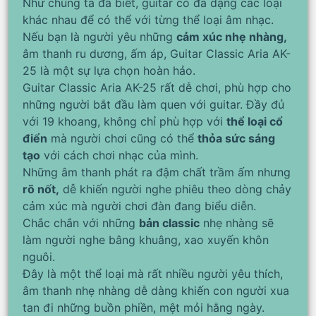
Như chúng ta đã biết, guitar có đa dạng các loại
khác nhau để có thể với từng thể loại âm nhạc.
Nếu bạn là người yêu những
cảm xúc nhẹ nhàng,
âm thanh ru dương, ấm áp, Guitar Classic Aria AK-
25 là một sự lựa chọn hoàn hảo.
Guitar Classic Aria AK-25 rất dễ chơi, phù hợp cho
những người bắt đầu làm quen với guitar. Đầy đủ
với 19 khoang, không chỉ phù hợp với
thể loại cổ
điển
mà người chơi cũng có thể
thỏa sức sáng
tạo
với cách chơi nhạc của mình.
Những âm thanh phát ra đậm chất trầm ấm nhưng
rõ nốt,
dễ khiến người nghe phiêu theo dòng chảy
cảm xúc mà người chơi đàn đang biểu diễn.
Chắc chắn với những
bản classic
nhẹ nhàng sẽ
làm người nghe bâng khuâng, xao xuyến khôn
nguôi.
Đây là một thể loại mà rất nhiều người yêu thích,
âm thanh nhẹ nhàng dễ dàng khiến con người xua
tan đi những buồn phiền, mệt mỏi hằng ngày.