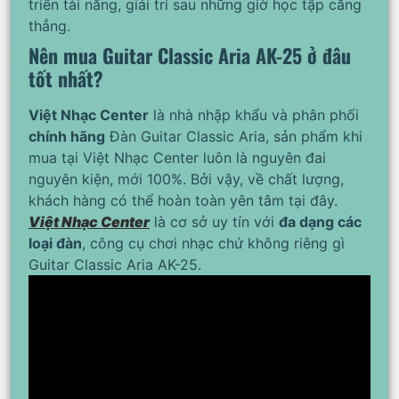
triển tài năng, giải trí sau những giờ học tập căng
thẳng.
Nên mua Guitar Classic Aria AK-25 ở đâu
tốt nhất?
Việt Nhạc Center
là nhà nhập khẩu và phân phối
chính hãng
Đàn Guitar Classic Aria, sản phẩm khi
mua tại Việt Nhạc Center luôn là nguyên đai
nguyên kiện, mới 100%. Bởi vậy, về chất lượng,
khách hàng có thể hoàn toàn yên tâm tại đây.
Việt Nhạc Center
là cơ sở uy tín với
đa dạng các
loại đàn
, công cụ chơi nhạc chứ không riêng gì
Guitar Classic Aria AK-25.