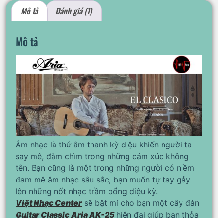
Mô tả
Đánh giá (1)
Mô tả
Âm nhạc là thứ âm thanh kỳ diệu khiến người ta
say mê, đắm chìm trong những cảm xúc không
tên. Bạn cũng là một trong những người có niềm
đam mê âm nhạc sâu sắc, bạn muốn tự tay gảy
lên những nốt nhạc trầm bổng diệu kỳ.
Việt Nhạc Center
sẽ bật mí cho bạn một cây đàn
Guitar Classic Aria AK-25
hiện đại giúp bạn thỏa