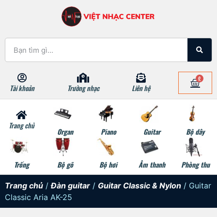
0
Tài khoản
Trường nhạc
Liên hệ
Trang chủ
Organ
Piano
Guitar
Bộ dây
Trống
Bộ gõ
Bộ hơi
Âm thanh
Phòng thu
Trang chủ
/
Đàn guitar
/
Guitar Classic & Nylon
/ Guitar
Classic Aria AK-25