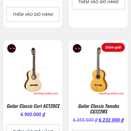
THÊM VÀO GIỎ HÀNG
THÊM VÀO GIỎ HÀNG
Giảm giá!
Guitar Classic Cort AC120CE
Guitar Classic Yamaha
CG122MS
6.900.000
₫
6.355.500
₫
6.232.000
₫