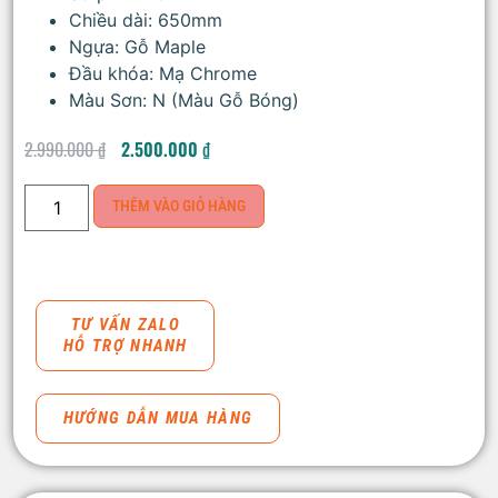
Chiều dài: 650mm
Ngựa: Gỗ Maple
Đầu khóa: Mạ Chrome
Màu Sơn: N (Màu Gỗ Bóng)
2.990.000
₫
2.500.000
₫
THÊM VÀO GIỎ HÀNG
TƯ VẤN ZALO
HỖ TRỢ NHANH
HƯỚNG DẪN MUA HÀNG