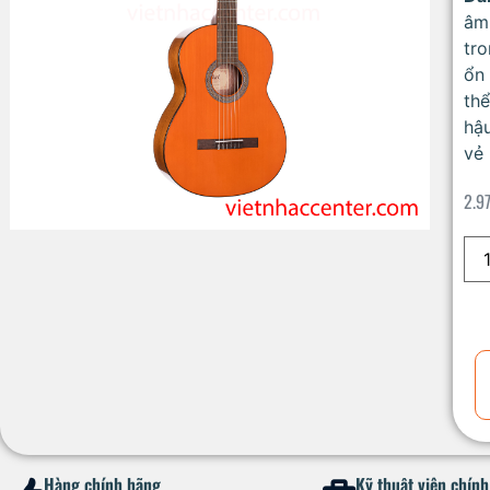
âm
tro
ổn 
th
hậu
vẻ 
2.9
Hàng chính hãng
Kỹ thuật viên chín