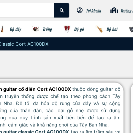
Tài khoản
Trường 
Bộ dây
Trống
Bộ gõ
Bộ hơi
Classic Cort AC100DX
n guitar cổ điển Cort AC100DX
thuộc dòng guitar cổ
ển truyền thống được chế tạo theo phong cách Tây
n Nha. Để tối đa hóa độ rung của dây và sự cộng
ởng của thân đàn, các loại gỗ nhẹ được sử dụng
ông qua quy trình sản xuất tiên tiến để tạo ra âm
nh, cảm giác và khả năng chơi của Tây Ban Nha.
n guitar classic Cort AC100DX
tạo ra âm trầm sâu và