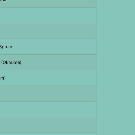
Spruce
i (Okoume)
um)