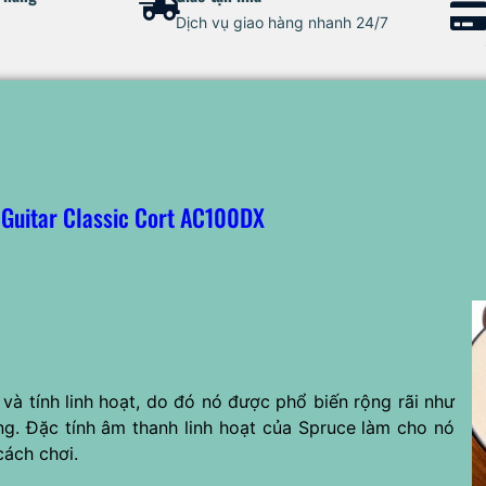
Dịch vụ giao hàng nhanh 24/7
Guitar Classic Cort AC100DX
à tính linh hoạt, do đó nó được phổ biến rộng rãi như
ng. Đặc tính âm thanh linh hoạt của Spruce làm cho nó
cách chơi.