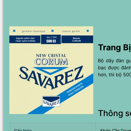
Trang B
Bộ dây đàn gu
bạc được đánh
hơn, thì bộ 50
Thông s
Cấu trúc
Khớp Cần Dovet