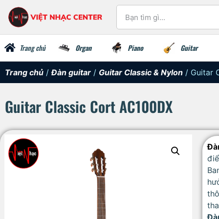
Trang chủ
Organ
Piano
Guitar
Trang chủ
/
Đàn guitar
/
Guitar Classic & Nylon
/ Guitar 
Guitar Classic Cort AC100DX
Đà
đi
Ba
hư
th
tha
Đà