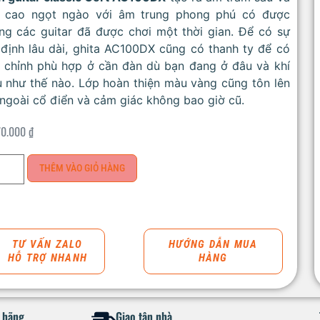
 cao ngọt ngào với âm trung phong phú có được
ng các guitar đã được chơi một thời gian. Để có sự
định lâu dài, ghita AC100DX cũng có thanh ty để có
ể chỉnh phù hợp ở cần đàn dù bạn đang ở đâu và khí
 như thế nào. Lớp hoàn thiện màu vàng cũng tôn lên
ngoài cổ điển và cảm giác không bao giờ cũ.
70.000
₫
THÊM VÀO GIỎ HÀNG
TƯ VẤN ZALO
HƯỚNG DẪN MUA
HỖ TRỢ NHANH
HÀNG
h hãng
Giao tận nhà