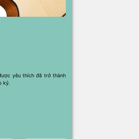
ược yêu thích đã trở thành
 kỷ.