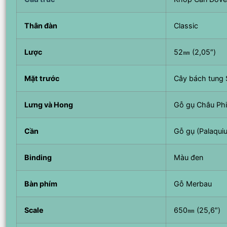
Thân đàn
Classic
Lược
52㎜ (2,05″)
Mặt trước
Cây bách tung 
Lưng và Hong
Gỗ gụ Châu Ph
Cần
Gỗ gụ (Palaqui
Binding
Màu đen
Bàn phím
Gỗ Merbau
Scale
650㎜ (25,6″)