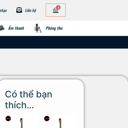
0
nhạc
Liên hệ
Âm thanh
Phòng thu
Có thể bạn
thích…