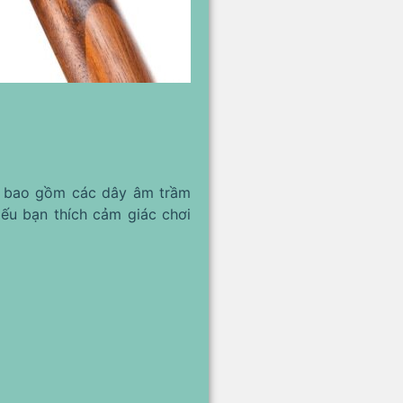
bao gồm các dây âm trầm
ếu bạn thích cảm giác chơi