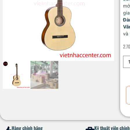
mới
gia
Đà
Vâ
và 
2.7
Hàng chính hãng
Kỹ thuật viên chín