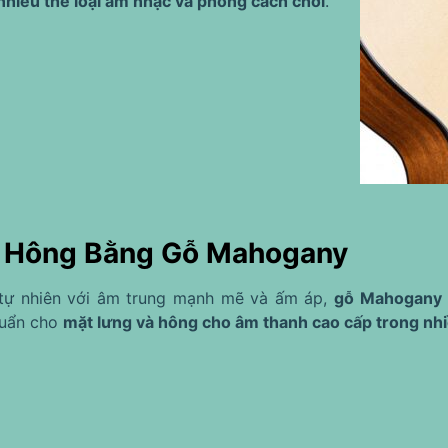
nhiều thể loại âm nhạc và phong cách chơi
.
 Hông Bằng Gỗ Mahogany
tự nhiên với âm trung mạnh mẽ và ấm áp,
gỗ Mahogany 
huẩn cho
mặt lưng và hông cho âm thanh cao cấp trong nhi