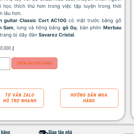
 học thích thú hơn trong việc tập luyện trong thời
n lâu hơn.
n guitar Classic Cort AC100
có mặt trước bằng gỗ
n Sam
, lưng và hông bằng
gỗ Gụ
, bàn phím
Merbau
trang bị dây đàn
Savarez Cristal
.
00.000
₫
THÊM VÀO GIỎ HÀNG
TƯ VẤN ZALO
HƯỚNG DẪN MUA
HỖ TRỢ NHANH
HÀNG
h hãng
Giao tận nhà