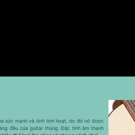
a sức mạnh và tính linh hoạt, do đó nó được
àng đầu của guitar thùng. Đặc tính âm thanh