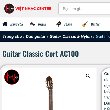
Trang chủ
Organ
Piano
Guitar
Trang chủ
/
Đàn guitar
/
Guitar Classic & Nylon
/ Guitar 
Guitar Classic Cort AC100
Gu
cla
cộ
kết
tru
Đà
bấ