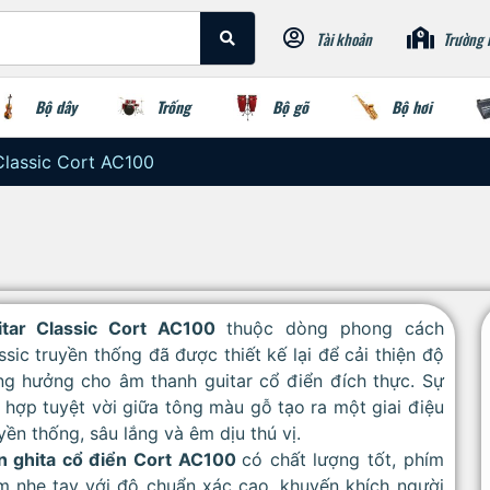
Tài khoản
Trường 
Bộ dây
Trống
Bộ gõ
Bộ hơi
Classic Cort AC100
itar Classic Cort AC100
thuộc dòng phong cách
ssic truyền thống đã được thiết kế lại để cải thiện độ
ng hưởng cho âm thanh guitar cổ điển đích thực. Sự
 hợp tuyệt vời giữa tông màu gỗ tạo ra một giai điệu
yền thống, sâu lắng và êm dịu thú vị.
n ghita cổ điển Cort AC100
có chất lượng tốt, phím
m nhẹ tay với độ chuẩn xác cao, khuyến khích người