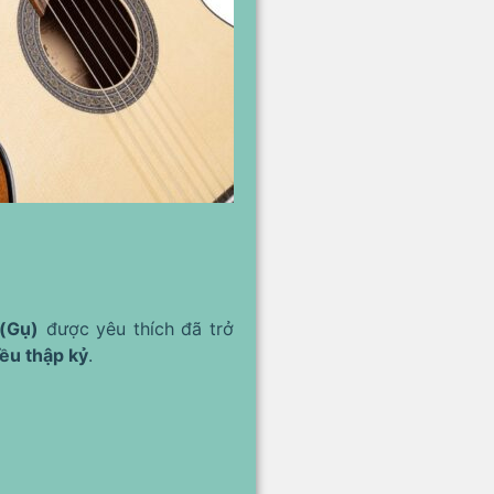
(Gụ)
được yêu thích đã trở
ều thập kỷ
.