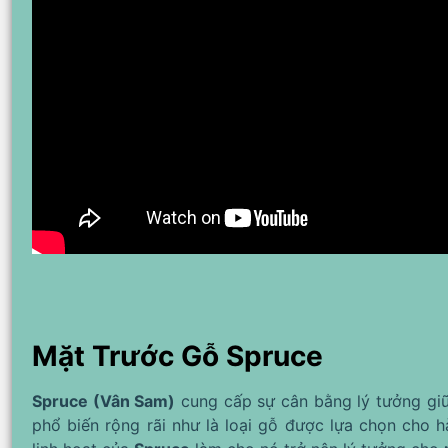
Mặt Trước Gỗ Spruce
Spruce (Vân Sam)
cung cấp sự cân bằng lý tưởng giữ
phổ biến rộng rãi như là loại gỗ được lựa chọn cho h