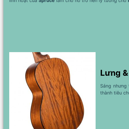
linh hoạt của
Spruce
làm cho nó trở nên lý tưởng cho
Lưng &
Sáng nhưng 
thành tiêu c