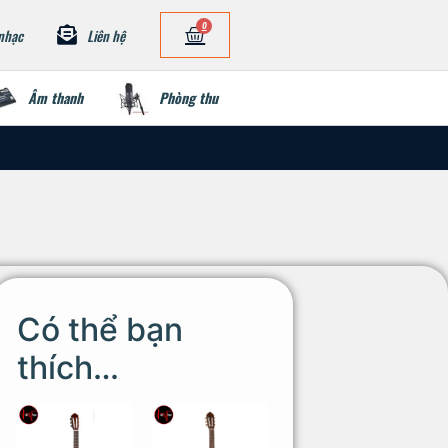
0
nhạc
Liên hệ
Âm thanh
Phòng thu
Có thể bạn
thích…