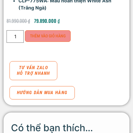
CLP-775WA: Màu hoàn thiện White Ash
(Trắng Ngà)
81.990.000
₫
79.890.000
₫
THÊM VÀO GIỎ HÀNG
TƯ VẤN ZALO
HỖ TRỢ NHANH
HƯỚNG DẪN MUA HÀNG
Có thể bạn thích…