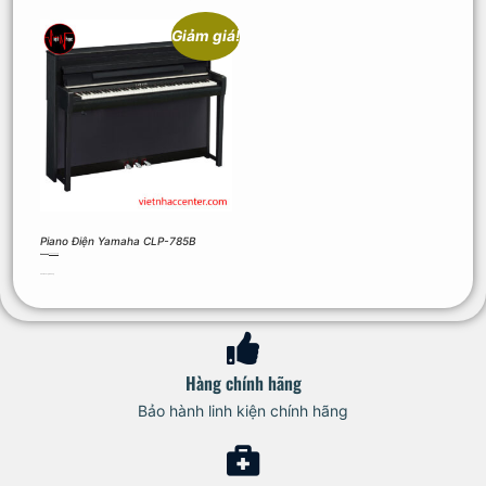
Giảm giá!
Piano Điện Yamaha CLP-785B
112.990.000
₫
93.900.000
₫
Thêm vào giỏ hàng
Hàng chính hãng
Bảo hành linh kiện chính hãng