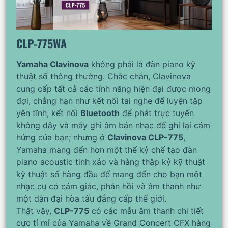
CLP-775WA
Yamaha Clavinova
không phải là đàn piano kỹ
thuật số thông thường. Chắc chắn, Clavinova
cung cấp tất cả các tính năng hiện đại được mong
đợi, chẳng hạn như kết nối tai nghe để luyện tập
yên tĩnh, kết nối
Bluetooth
để phát trực tuyến
không dây và máy ghi âm bản nhạc để ghi lại cảm
hứng của bạn; nhưng ở
Clavinova CLP-775
,
Yamaha mang đến hơn một thế kỷ chế tạo đàn
piano acoustic tinh xảo và hàng thập kỷ kỹ thuật
kỹ thuật số hàng đầu để mang đến cho bạn một
nhạc cụ có cảm giác, phản hồi và âm thanh như
một dàn đại hòa tấu đẳng cấp thế giới.
Thật vậy,
CLP-775
có các mẫu âm thanh chi tiết
cực tỉ mỉ của Yamaha về Grand Concert CFX hàng