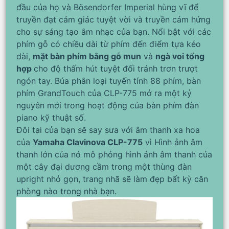
đầu của họ và Bösendorfer Imperial hùng vĩ để
truyền đạt cảm giác tuyệt vời và truyền cảm hứng
cho sự sáng tạo âm nhạc của bạn. Nổi bật với các
phím gỗ có chiều dài từ phím đến điểm tựa kéo
dài,
mặt bàn phím bằng gỗ mun
và
ngà voi tổng
hợp
cho độ thấm hút tuyệt đối tránh trơn trượt
ngón tay. Búa phân loại tuyến tính 88 phím, bàn
phím GrandTouch của CLP-775 mở ra một kỷ
nguyên mới trong hoạt động của bàn phím đàn
piano kỹ thuật số.
Đôi tai của bạn sẽ say sưa với âm thanh xa hoa
của
Yamaha Clavinova CLP-775
vì Hình ảnh âm
thanh lớn của nó mô phỏng hình ảnh âm thanh của
một cây đại dương cầm trong một thùng đàn
upright nhỏ gọn, trang nhã sẽ làm đẹp bất kỳ căn
phòng nào trong nhà bạn.