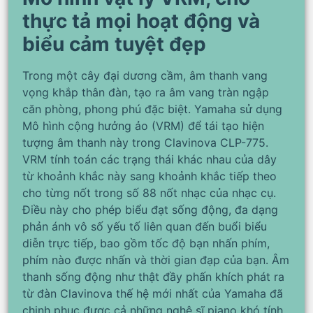
thực tả mọi hoạt động và
biểu cảm tuyệt đẹp
Trong một cây đại dương cầm, âm thanh vang
vọng khắp thân đàn, tạo ra âm vang tràn ngập
căn phòng, phong phú đặc biệt. Yamaha sử dụng
Mô hình cộng hưởng ảo (VRM) để tái tạo hiện
tượng âm thanh này trong Clavinova CLP-775.
VRM tính toán các trạng thái khác nhau của dây
từ khoảnh khắc này sang khoảnh khắc tiếp theo
cho từng nốt trong số 88 nốt nhạc của nhạc cụ.
Điều này cho phép biểu đạt sống động, đa dạng
phản ánh vô số yếu tố liên quan đến buổi biểu
diễn trực tiếp, bao gồm tốc độ bạn nhấn phím,
phím nào được nhấn và thời gian đạp của bạn. Âm
thanh sống động như thật đầy phấn khích phát ra
từ đàn Clavinova thế hệ mới nhất của Yamaha đã
chinh phục được cả những nghệ sĩ piano khó tính