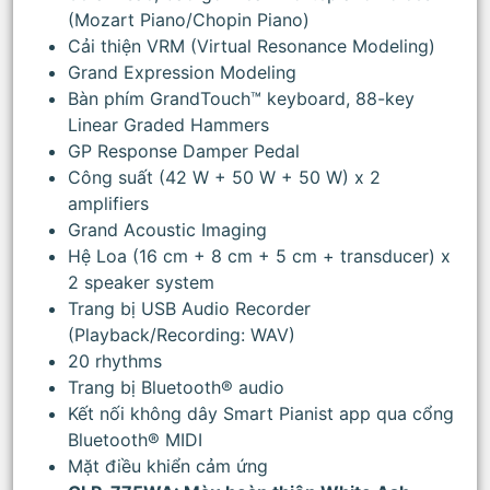
(Mozart Piano/Chopin Piano)
Cải thiện VRM (Virtual Resonance Modeling)
Grand Expression Modeling
Bàn phím GrandTouch™ keyboard, 88-key
Linear Graded Hammers
GP Response Damper Pedal
Công suất (42 W + 50 W + 50 W) x 2
amplifiers
Grand Acoustic Imaging
Hệ Loa (16 cm + 8 cm + 5 cm + transducer) x
2 speaker system
Trang bị USB Audio Recorder
(Playback/Recording: WAV)
20 rhythms
Trang bị Bluetooth® audio
Kết nối không dây Smart Pianist app qua cổng
Bluetooth® MIDI
Mặt điều khiển cảm ứng