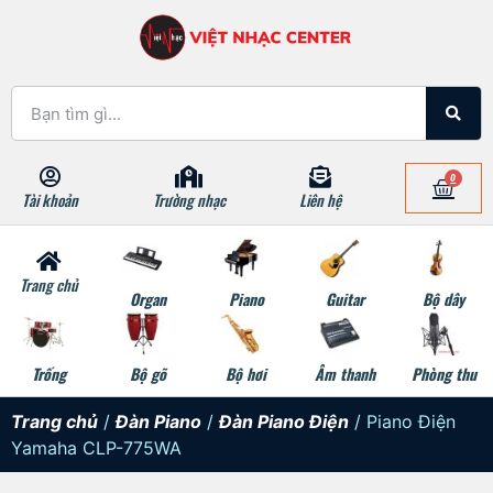
0
Tài khoản
Trường nhạc
Liên hệ
Trang chủ
Organ
Piano
Guitar
Bộ dây
Trống
Bộ gõ
Bộ hơi
Âm thanh
Phòng thu
Trang chủ
/
Đàn Piano
/
Đàn Piano Điện
/ Piano Điện
Yamaha CLP-775WA