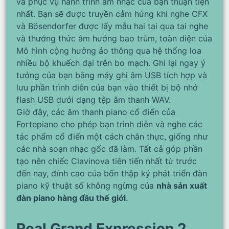
và phục vụ hành trình âm nhạc của bạn thuận tiện
nhất. Bạn sẽ được truyền cảm hứng khi nghe CFX
và Bösendorfer được lấy mẫu hai tai qua tai nghe
và thưởng thức âm hưởng bao trùm, toàn diện của
Mô hình cộng hưởng ảo thông qua hệ thống loa
nhiều bộ khuếch đại trên bo mạch. Ghi lại ngay ý
tưởng của bạn bằng máy ghi âm USB tích hợp và
lưu phần trình diễn của bạn vào thiết bị bộ nhớ
flash USB dưới dạng tệp âm thanh WAV.
Giờ đây, các âm thanh piano cổ điển của
Fortepiano cho phép bạn trình diễn và nghe các
tác phẩm cổ điển một cách chân thực, giống như
các nhà soạn nhạc gốc đã làm. Tất cả góp phần
tạo nên chiếc Clavinova tiên tiến nhất từ ​​trước
đến nay, đỉnh cao của bốn thập kỷ phát triển đàn
piano kỹ thuật số không ngừng của
nhà sản xuất
đàn piano hàng đầu thế giới
.
Real Grand Expression 2