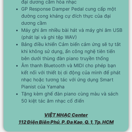
đại dương cầm hòa nhạc
GP Response Damper Pedal cung cấp một
đường cong kháng cự đích thực của đại
dương cầm
Máy ghi âm nhiều bài hát và máy ghi âm USB
(phát lại và ghi tệp WAV)
Bảng điều khiển Cảm biến cảm ứng sẽ tự tắt
khi không sử dụng, ẩn công nghệ tiên tiến
bên dưới thùng đàn piano truyền thống
Âm thanh Bluetooth và MIDI cho phép bạn
kết nối với thiết bị di động của mình để phát
nhạc hoặc tương tác với ứng dụng Smart
Pianist của Yamaha
Tặng kèm ghế đàn piano cùng màu và sách
50 kiệt tác âm nhạc cổ điển
VIỆT NHẠC Center
112 Điện Biên Phủ, P. Đa Kao, Q. 1, Tp. HCM