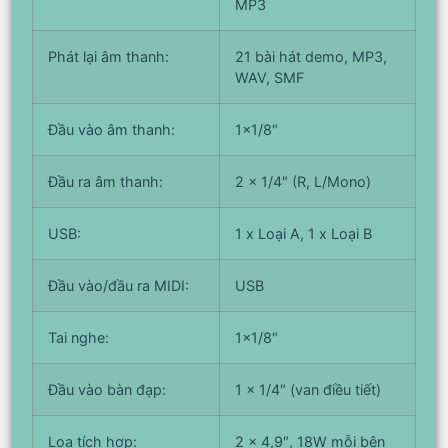
MP3
Phát lại âm thanh:
21 bài hát demo, MP3,
WAV, SMF
Đầu vào âm thanh:
1×1/8″
Đầu ra âm thanh:
2 x 1/4″ (R, L/Mono)
USB:
1 x Loại A, 1 x Loại B
Đầu vào/đầu ra MIDI:
USB
Tai nghe:
1×1/8″
Đầu vào bàn đạp:
1 x 1/4″ (van điều tiết)
Loa tích hợp:
2 x 4,9″, 18W mỗi bên