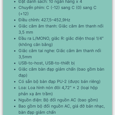
Đặt danh sách: 10 ngân hàng x 4
Chuyển phím: C (-12) sang C (0) sang C
(+12)
Điều chỉnh: 427,5–452,9Hz
Giắc cắm âm thanh: Giắc cắm âm thanh nổi
3,5 mm
Đầu ra L/MONO, giắc R: giắc điện thoại 1/4″
(không cân bằng)
Giắc cắm tai nghe: Giắc cắm âm thanh nổi
3,5mm
USB-to-host, USB-to-thiết bị
Giắc cắm bàn đạp giảm chấn (bao gồm bàn
đạp)
Có sẵn bộ bàn đạp PU-2 (được bán riêng)
Loa: Loa hình nón đôi 4,72″ × 2 (loại hộp
phản xạ âm trầm)
Nguồn điện: Bộ đổi nguồn AC (bao gồm)
Bao gồm bộ đổi nguồn AC, giá đỡ bản nhạc,
bàn đạp giảm chấn