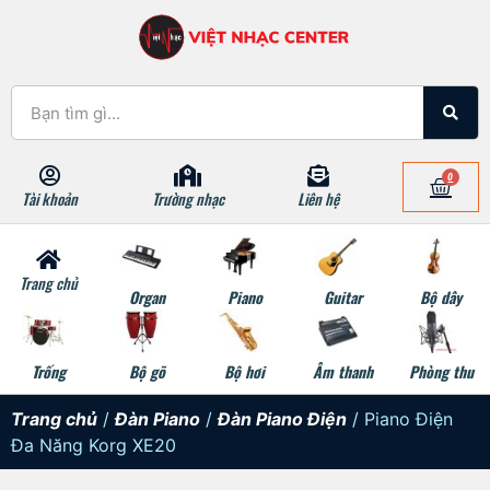
0
Tài khoản
Trường nhạc
Liên hệ
Trang chủ
Organ
Piano
Guitar
Bộ dây
Trống
Bộ gõ
Bộ hơi
Âm thanh
Phòng thu
Trang chủ
/
Đàn Piano
/
Đàn Piano Điện
/ Piano Điện
Đa Năng Korg XE20