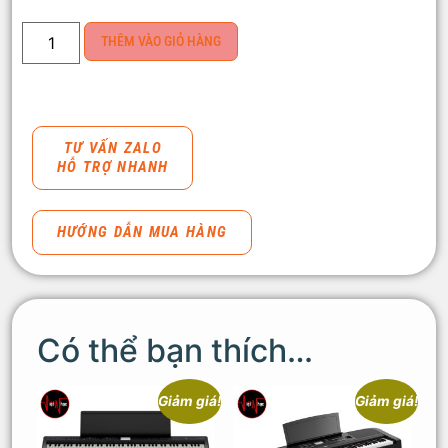
THÊM VÀO GIỎ HÀNG
TƯ VẤN ZALO
HỖ TRỢ NHANH
HƯỚNG DẪN MUA HÀNG
Có thể bạn thích…
Giảm giá!
Giảm giá!