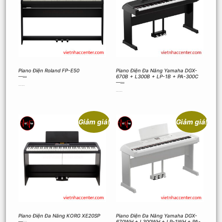
Piano Điện Roland FP-E50
Piano Điện Đa Năng Yamaha DGX-
670B + L300B + LP-1B + PA-300C
33.500.000
₫
31.050.000
₫
32.590.000
₫
28.100.000
₫
Thêm vào giỏ hàng
Thêm vào giỏ hàng
Giảm giá!
Giảm giá!
Piano Điện Đa Năng KORG XE20SP
Piano Điện Đa Năng Yamaha DGX-
670WH + L300WH + LP-1WH + PA-
22.990.000
₫
18.000.000
₫