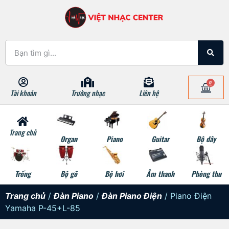
0
Tài khoản
Trường nhạc
Liên hệ
Trang chủ
Organ
Piano
Guitar
Bộ dây
Trống
Bộ gõ
Bộ hơi
Âm thanh
Phòng thu
Trang chủ
/
Đàn Piano
/
Đàn Piano Điện
/ Piano Điện
Yamaha P-45+L-85