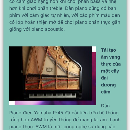
có cảm giác nặng hơn khi chơi phần bass và nhẹ
hơn khi chơi phần treble. Đàn piano cũng có bàn
phím với cảm giác tự nhiên, với các phím màu đen
có lớp hoàn thiện mờ để chơi piano chân thực gần
giống với piano acoustic.
Tái tạo
âm vang
thực của
một cây
đại
dương
cầm
Đàn
Piano điện Yamaha P-45 đã cải tiến trên hệ thống
tổng hợp AWM truyền thống để mang lại âm thanh
piano thực. AWM là một công nghệ sử dụng các