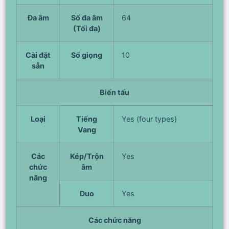
Đa âm
Số đa âm
64
(Tối đa)
Cài đặt
Số giọng
10
sẵn
Biến tấu
Loại
Tiếng
Yes (four types)
Vang
Các
Kép/Trộn
Yes
chức
âm
năng
Duo
Yes
Các chức năng