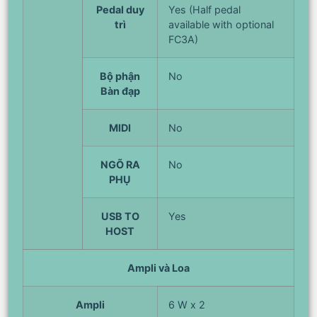
Pedal duy
Yes (Half pedal
trì
available with optional
FC3A)
Bộ phận
No
Bàn đạp
MIDI
No
NGÕ RA
No
PHỤ
USB TO
Yes
HOST
Ampli và Loa
Ampli
6 W x 2