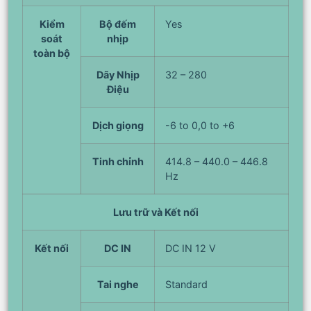
Kiểm
Bộ đếm
Yes
soát
nhịp
toàn bộ
Dãy Nhịp
32 – 280
Điệu
Dịch giọng
-6 to 0,0 to +6
Tinh chỉnh
414.8 – 440.0 – 446.8
Hz
Lưu trữ và Kết nối
Kết nối
DC IN
DC IN 12 V
Tai nghe
Standard