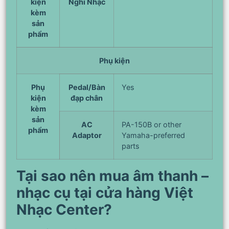
kiện
Nghỉ Nhạc
kèm
sản
phẩm
Phụ kiện
Phụ
Pedal/Bàn
Yes
kiện
đạp chân
kèm
sản
AC
PA-150B or other
phẩm
Adaptor
Yamaha-preferred
parts
Tại sao nên mua âm thanh –
nhạc cụ tại cửa hàng Việt
Nhạc Center?