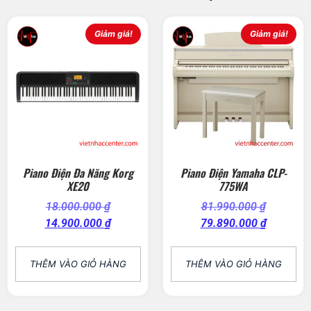
Giảm giá!
Giảm giá!
Piano Điện Đa Năng Korg
Piano Điện Yamaha CLP-
XE20
775WA
18.000.000
₫
81.990.000
₫
14.900.000
₫
79.890.000
₫
THÊM VÀO GIỎ HÀNG
THÊM VÀO GIỎ HÀNG