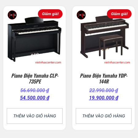
Giảm giá!
Giảm giá!
Piano Điện Yamaha CLP-
Piano Điện Yamaha YDP-
735PE
144R
56.690.000
₫
22.990.000
₫
54.500.000
₫
19.900.000
₫
THÊM VÀO GIỎ HÀNG
THÊM VÀO GIỎ HÀNG