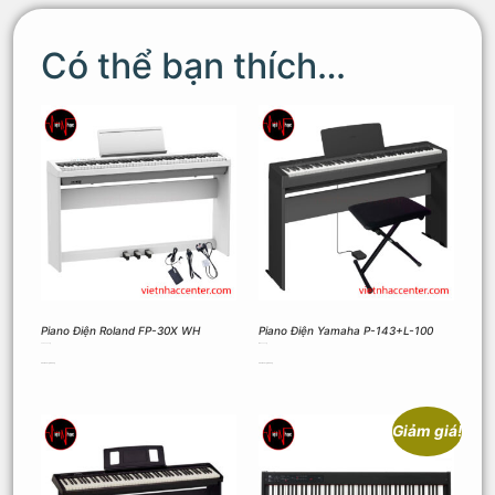
Có thể bạn thích…
Piano Điện Roland FP-30X WH
Piano Điện Yamaha P-143+L-100
22.500.000
₫
14.800.000
₫
Thêm vào giỏ hàng
Thêm vào giỏ hàng
Giảm giá!