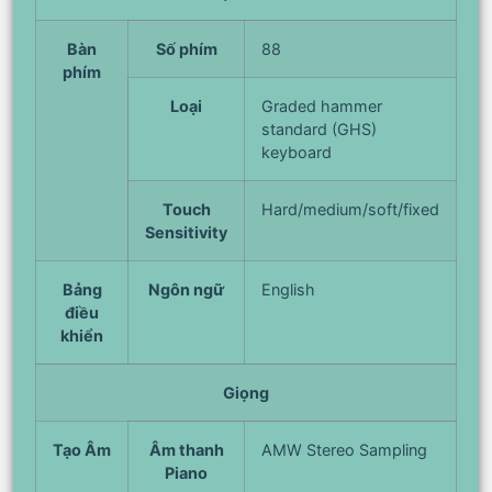
Bàn
Số phím
88
phím
Loại
Graded hammer
standard (GHS)
keyboard
Touch
Hard/medium/soft/fixed
Sensitivity
Bảng
Ngôn ngữ
English
điều
khiển
Giọng
Tạo Âm
Âm thanh
AMW Stereo Sampling
Piano