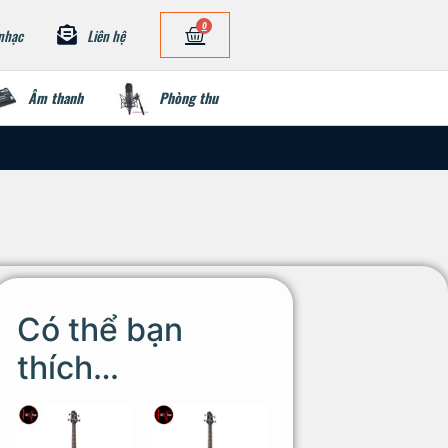
0
nhạc
Liên hệ
Âm thanh
Phòng thu
Có thể bạn
thích…