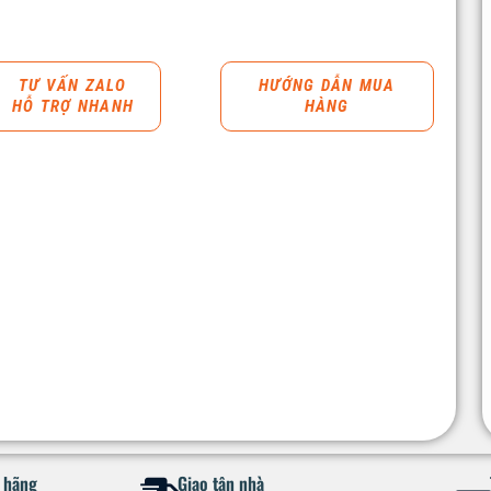
TƯ VẤN ZALO
HƯỚNG DẪN MUA
HỖ TRỢ NHANH
HÀNG
h hãng
Giao tận nhà