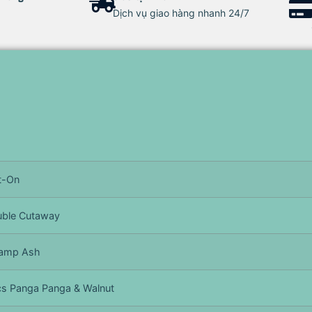
Dịch vụ giao hàng nhanh 24/7
t-On
ble Cutaway
amp Ash
s Panga Panga & Walnut