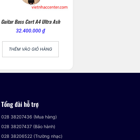
Guitar Bass Cort A4 Ultra Ash
32.400.000
₫
THÊM VÀO GIỎ HÀNG
Tổng đài hỗ trợ
028 38207436 (Mua hàng)
028 38207437 (Bảo hành)
028 38206522 (Trường nhạc)