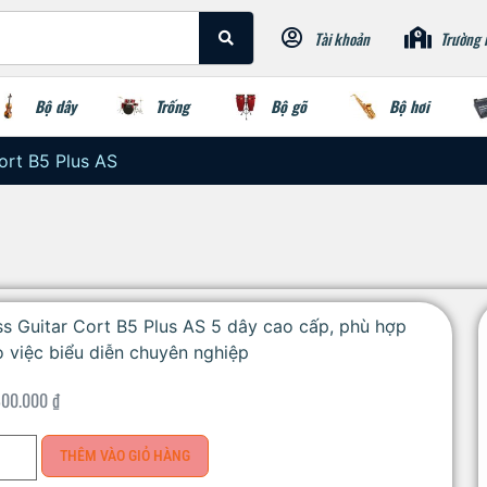
Tài khoản
Trường 
Bộ dây
Trống
Bộ gõ
Bộ hơi
ort B5 Plus AS
s Guitar Cort B5 Plus AS 5 dây cao cấp, phù hợp
 việc biểu diễn chuyên nghiệp
800.000
₫
THÊM VÀO GIỎ HÀNG