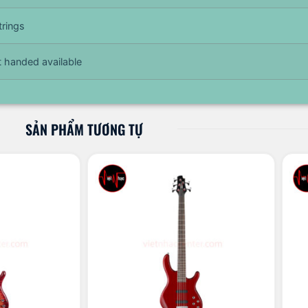
trings
t handed available
SẢN PHẨM TƯƠNG TỰ