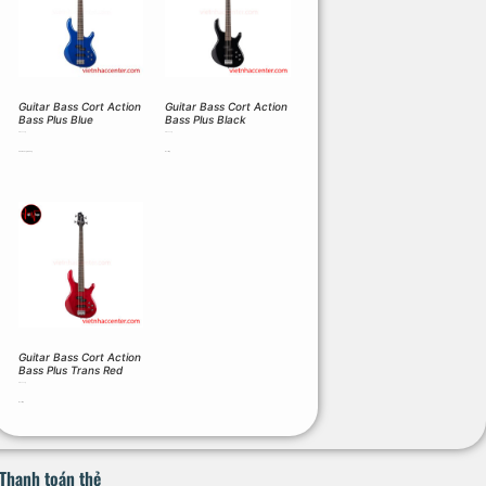
Guitar Bass Cort Action
Guitar Bass Cort Action
Bass Plus Blue
Bass Plus Black
8.100.000
₫
8.100.000
₫
Thêm vào giỏ hàng
Đọc tiếp
Guitar Bass Cort Action
Bass Plus Trans Red
8.100.000
₫
Đọc tiếp
Thanh toán thẻ