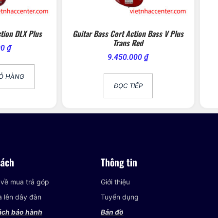
ction DLX Plus
Guitar Bass Cort Action Bass V Plus
Trans Red
00
₫
9.450.000
₫
IỎ HÀNG
ĐỌC TIẾP
sách
Thông tin
 về mua trả góp
Giới thiệu
và lên dây đàn
Tuyển dụng
ách bảo hành
Bản đồ