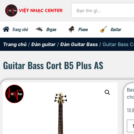
Trang chủ
Organ
Piano
Guitar
Trang chủ
/
Đàn guitar
/
Đàn Guitar Bass
/ Guitar Bass C
Guitar Bass Cort B5 Plus AS
Bas
cho
10.