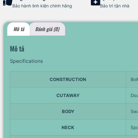
Bảo hành linh kiện chính hãng
Bảo trì tận nhà
Mô tả
Đánh giá (0)
Mô tả
Specifications
CONSTRUCTION
Bol
CUTAWAY
Dou
BODY
Sw
NECK
5pc