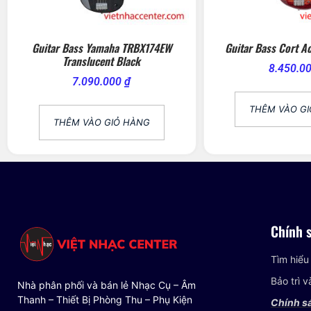
Guitar Bass Yamaha TRBX174EW
Guitar Bass Cort A
Translucent Black
8.450.0
7.090.000
₫
THÊM VÀO G
THÊM VÀO GIỎ HÀNG
Chính 
Tìm hiểu
Bảo trì 
Nhà phân phối và bán lẻ Nhạc Cụ – Âm
Thanh – Thiết Bị Phòng Thu – Phụ Kiện
Chính s