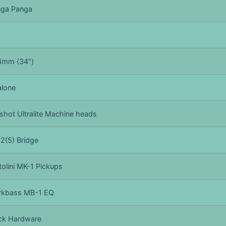
ga Panga
4mm (34″)
lone
shot Ultralite Machine heads
2(5) Bridge
tolini MK-1 Pickups
rkbass MB-1 EQ
ck Hardware