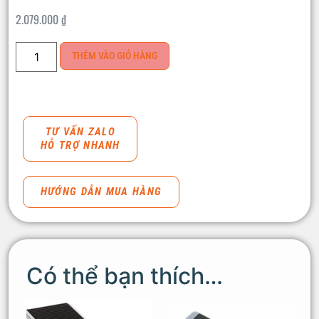
2.079.000
₫
THÊM VÀO GIỎ HÀNG
TƯ VẤN ZALO
HỖ TRỢ NHANH
HƯỚNG DẪN MUA HÀNG
Có thể bạn thích…