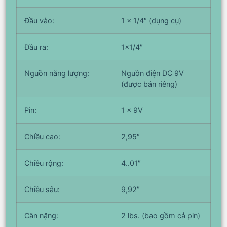
Đầu vào:
1 x 1/4″ (dụng cụ)
Đầu ra:
1×1/4″
Nguồn năng lượng:
Nguồn điện DC 9V
(được bán riêng)
Pin:
1 x 9V
Chiều cao:
2,95″
Chiều rộng:
4..01″
Chiều sâu:
9,92″
Cân nặng:
2 lbs. (bao gồm cả pin)