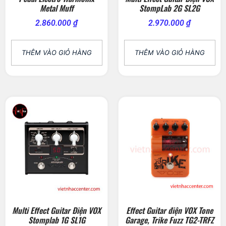
Metal Muff
StompLab 2G SL2G
2.860.000
₫
2.970.000
₫
THÊM VÀO GIỎ HÀNG
THÊM VÀO GIỎ HÀNG
Multi Effect Guitar Điện VOX
Effect Guitar điện VOX Tone
Stomplab 1G SL1G
Garage, Trike Fuzz TG2-TRFZ