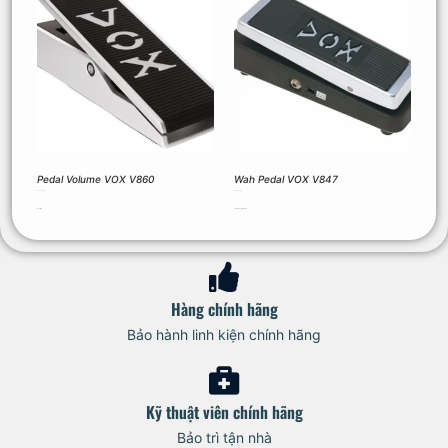
Pedal Volume VOX V860
Wah Pedal VOX V847
2.500.000
₫
2.450.000
₫
Đọc tiếp
Thêm vào giỏ hàng
Hàng chính hãng
Bảo hành linh kiện chính hãng
Kỹ thuật viên chính hãng
Bảo trì tận nhà