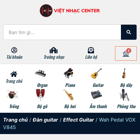
0
Tài khoản
Trường nhạc
Liên hệ
Trang chủ
Organ
Piano
Guitar
Bộ dây
Trống
Bộ gõ
Bộ hơi
Âm thanh
Phòng thu
Trang chủ
/
Đàn guitar
/
Effect Guitar
/ Wah Pedal VOX
V845