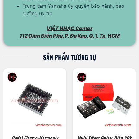
Trung tâm Yamaha ủy quyền bảo hành, bảo
dưỡng uy tín
VIỆT NHẠC Center
112 Điện Biên Phủ, P. Đa Kao, Q. 1, Tp. HCM
SẢN PHẨM TƯƠNG TỰ
Pedal Electro-Harmonix
Multi Effect Guitar Điện VOX