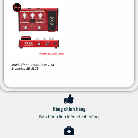
Multi Effect Guitar Bass VOX
Stomplab 2B SL2B
3.000.000
₫
Thêm vào giỏ hàng
Hàng chính hãng
Bảo hành linh kiện chính hãng