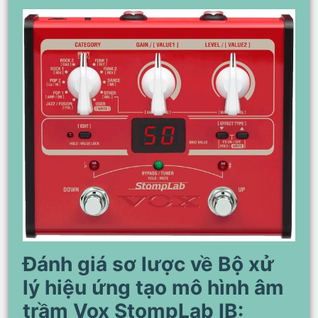
Đánh giá sơ lược về Bộ xử
lý hiệu ứng tạo mô hình âm
trầm Vox StompLab IB: