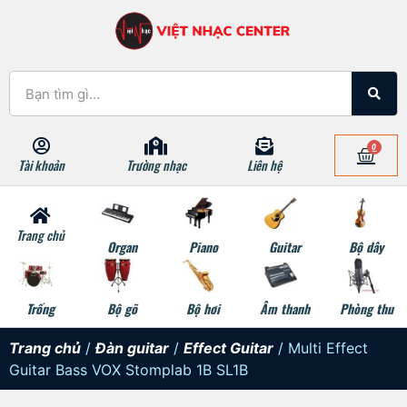
0
Tài khoản
Trường nhạc
Liên hệ
Trang chủ
Organ
Piano
Guitar
Bộ dây
Trống
Bộ gõ
Bộ hơi
Âm thanh
Phòng thu
Trang chủ
/
Đàn guitar
/
Effect Guitar
/ Multi Effect
Guitar Bass VOX Stomplab 1B SL1B