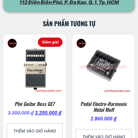
112 Điện Biên Phủ, P. Đa Kao, Q. 1, Tp. HCM
SẢN PHẨM TƯƠNG TỰ
Giảm giá!
Phơ Guitar Boss GE7
Pedal Electro-Harmonix
Metal Muff
3.300.000
₫
3.200.000
₫
2.860.000
₫
THÊM VÀO GIỎ HÀNG
THÊM VÀO GIỎ HÀNG