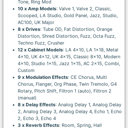
Tone, Ring Mod
10 x Amp Models
: Valve 1, Valve 2, Classic,
Scooped, LA Studio, Gold Panel, Jazz, Studio,
AC100, UK Major
8 x Drives
: Tube OD, Fat Distortion, Orange
Distortion, Shred Distortion, Fuzz, Octa Fuzz,
Techno Fuzz, Crusher
12 x Cabinet Models
: LA 4×10, LA 1×18, Metal
4×10, UK 4×12, UK 4×15, Classic 8×10, Modern
4×10, Studio 1×15, Jazz 1×15, AC 2×15, Combi,
Custom
9 x Modulation Effects
: CE Chorus, Multi
Chorus, Flanger, Org Phase, Twin Tremolo, G4
Rotary, Pitch Shift, Filtron 1 (auto), Filtron 2
(manual)
8 x Delay Effects
: Analog Delay 1, Analog Delay
2, Analog Delay 3, Analog Delay 4, Echo 1, Echo
2, Echo 3, Echo 4
3 x Reverb Effects
: Room, Spring, Hall