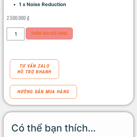
1 x Noise Reduction
2.500.000
₫
THÊM VÀO GIỎ HÀNG
TƯ VẤN ZALO
HỖ TRỢ NHANH
HƯỚNG DẪN MUA HÀNG
Có thể bạn thích…