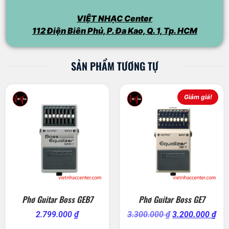
VIỆT NHẠC Center
112 Điện Biên Phủ, P. Đa Kao, Q. 1, Tp. HCM
SẢN PHẨM TƯƠNG TỰ
Giảm giá!
Phơ Guitar Boss GEB7
Phơ Guitar Boss GE7
2.799.000
₫
3.300.000
₫
3.200.000
₫