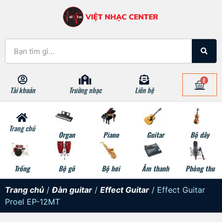
0
Tài khoản
Trường nhạc
Liên hệ
Trang chủ
Organ
Piano
Guitar
Bộ dây
Trống
Bộ gõ
Bộ hơi
Âm thanh
Phòng thu
Trang chủ
/
Đàn guitar
/
Effect Guitar
/ Effect Guitar
Proel EP-12MT