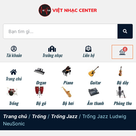
0
Tài khoản
Trường nhạc
Liên hệ
Trang chủ
Organ
Piano
Guitar
Bộ dây
Trống
Bộ gõ
Bộ hơi
Âm thanh
Phòng thu
Trang chủ
/
Trống
/
Trống Jazz
/ Trống Jazz Ludwig
NeuSonic