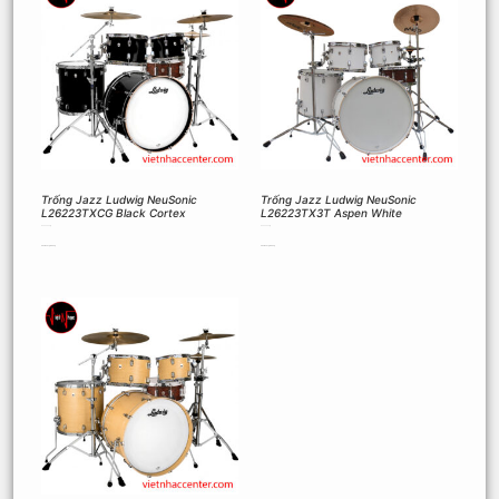
Trống Jazz Ludwig NeuSonic
Trống Jazz Ludwig NeuSonic
L26223TXCG Black Cortex
L26223TX3T Aspen White
50.000.000
₫
50.000.000
₫
Thêm vào giỏ hàng
Thêm vào giỏ hàng