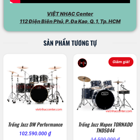
VIỆT NHẠC Center
112 Điện Biên Phủ, P. Đa Kao, Q. 1, Tp. HCM
SẢN PHẨM TƯƠNG TỰ
Giảm giá!
Trống Jazz DW Performance
Trống Jazz Mapex TORNADO
TND5044
102.590.000
₫
14.500.000
₫