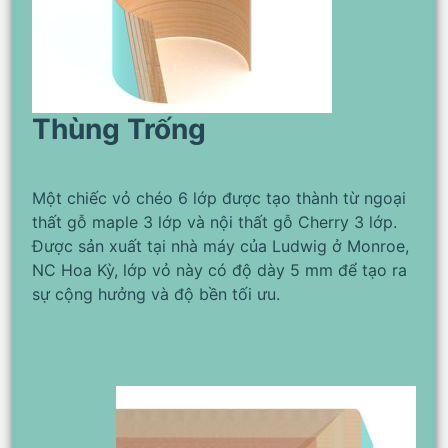
Thùng Trống
Một chiếc vỏ chéo 6 lớp được tạo thành từ ngoại
thất gỗ maple 3 lớp và nội thất gỗ Cherry 3 lớp.
Được sản xuất tại nhà máy của Ludwig ở Monroe,
NC Hoa Kỳ, lớp vỏ này có độ dày 5 mm để tạo ra
sự cộng hưởng và độ bền tối ưu.