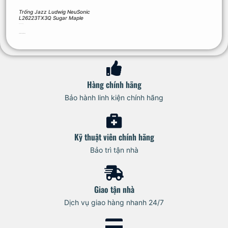
Trống Jazz Ludwig NeuSonic
L26223TX3Q Sugar Maple
50.000.000
₫
Thêm vào giỏ hàng
Hàng chính hãng
Bảo hành linh kiện chính hãng
Kỹ thuật viên chính hãng
Bảo trì tận nhà
Giao tận nhà
Dịch vụ giao hàng nhanh 24/7