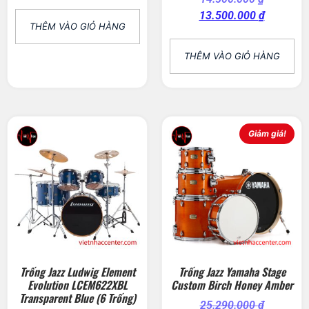
13.500.000
₫
THÊM VÀO GIỎ HÀNG
THÊM VÀO GIỎ HÀNG
Giảm giá!
Trống Jazz Ludwig Element
Trống Jazz Yamaha Stage
Evolution LCEM622XBL
Custom Birch Honey Amber
Transparent Blue (6 Trống)
25.290.000
₫