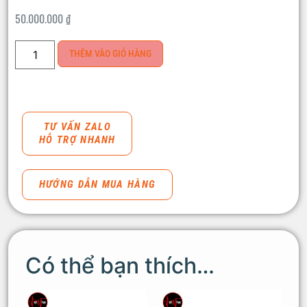
50.000.000
₫
THÊM VÀO GIỎ HÀNG
TƯ VẤN ZALO
HỖ TRỢ NHANH
HƯỚNG DẪN MUA HÀNG
Có thể bạn thích…