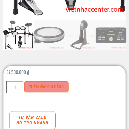
37.530.000
₫
THÊM VÀO GIỎ HÀNG
TƯ VẤN ZALO
HỖ TRỢ NHANH