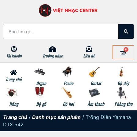
0
Tài khoản
Trường nhạc
Liên hệ
Trang chủ
Organ
Piano
Guitar
Bộ dây
Trống
Bộ gõ
Bộ hơi
Âm thanh
Phòng thu
Trang chủ
/
Danh mục sản phẩm
/ Trống Điện Yamaha
DTX 542