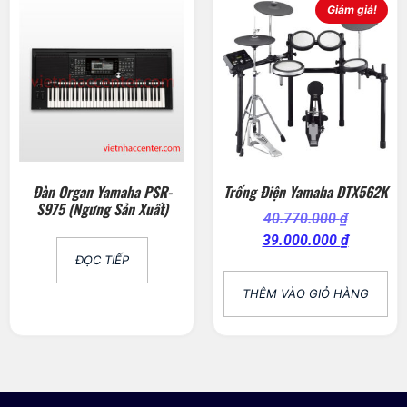
Giảm giá!
Đàn Organ Yamaha PSR-
Trống Điện Yamaha DTX562K
S975 (Ngưng Sản Xuất)
40.770.000
₫
39.000.000
₫
ĐỌC TIẾP
THÊM VÀO GIỎ HÀNG